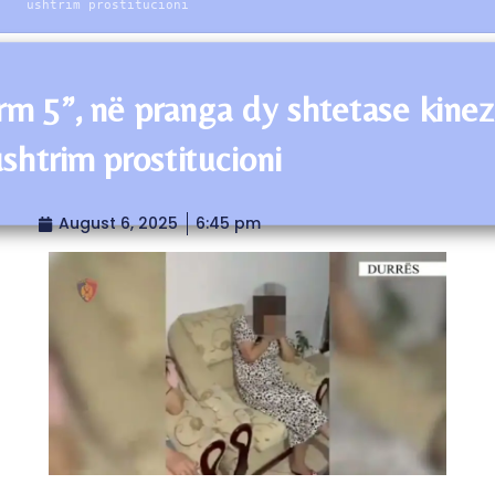
ushtrim prostitucioni
rm 5”, në pranga dy shtetase kine
ushtrim prostitucioni
August 6, 2025
6:45 pm