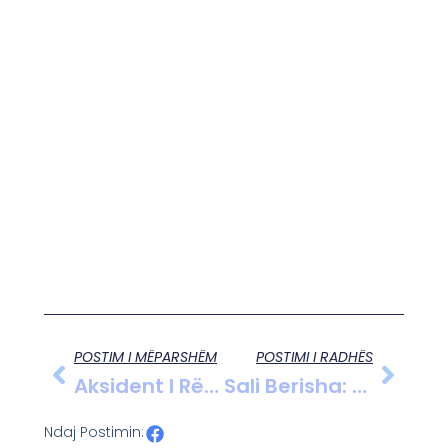
POSTIM I MËPARSHËM
POSTIMI I RADHËS
Aksident I Rëndë Në Minierat Private Në Zonën D Të Bulqizës
Sali Berisha: Largimi I Edi Ramës, Kushti I Kushteve Që Të Krijohet Qeveri E Re
Ndaj Postimin: