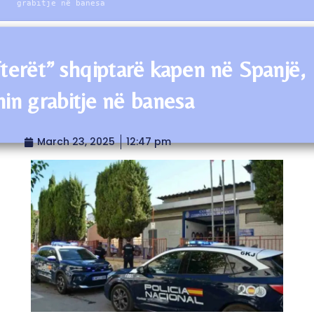
grabitje në banesa
fterët” shqiptarë kapen në Spanjë,
nin grabitje në banesa
March 23, 2025
12:47 pm