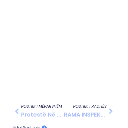
POSTIM I MËPARSHËM
POSTIMI I RADHËS
Protestë Në Skrapar: Banorët E Fshatit Zogas Kundër Punimeve Të Firmës Së Gurit Që Dëmojnë Tokat Dhe Kullotat
RAMA INSPEKTON KANTIERIN E PUNIMEVE NË SHKOLLËN EDITH DURHAM
Ndaj Postimin: