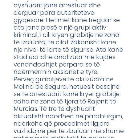
dyshuarit janë arrestuar dhe
dërguar para autoriteteve
gjyqësore. Hetimet kanë treguar se
ata janë pjesë e një grupi aktiv
kriminal, i cili kryen grabitje në zona
të izoluara, të cilat zakonisht kanë
një nivel të lartë të sigurisë. Ata kanë
studiuar dhe analizuar me kujdes
vendndodhjet përpara se të
ndërmerrnin aksionet e tyre.
Përveç grabitjeve të akuzuara në
Molina de Segura, hetuesit besojnë
se të arrestuarit kanë kryer grabitje
edhe në zona të tjera të Rajonit të
Murcias. Të tre të dyshuarit
aktualisht ndodhen në paraburgim,
ndërkohë që procedimet ligjore
vazhdojnë për të zbuluar më shumë