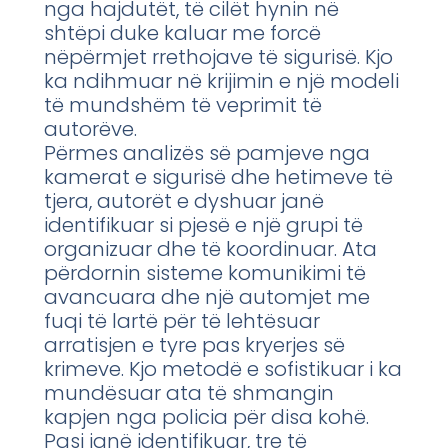
nga hajdutët, të cilët hynin në
shtëpi duke kaluar me forcë
nëpërmjet rrethojave të sigurisë. Kjo
ka ndihmuar në krijimin e një modeli
të mundshëm të veprimit të
autorëve.
Përmes analizës së pamjeve nga
kamerat e sigurisë dhe hetimeve të
tjera, autorët e dyshuar janë
identifikuar si pjesë e një grupi të
organizuar dhe të koordinuar. Ata
përdornin sisteme komunikimi të
avancuara dhe një automjet me
fuqi të lartë për të lehtësuar
arratisjen e tyre pas kryerjes së
krimeve. Kjo metodë e sofistikuar i ka
mundësuar ata të shmangin
kapjen nga policia për disa kohë.
Pasi janë identifikuar, tre të