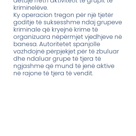
detaje rreth aktivitetit të grupit të
kriminelëve.
Ky operacion tregon për një tjetër
goditje të suksesshme ndaj grupeve
kriminale që kryejnë krime të
organizuara nëpërmjet vjedhjeve në
banesa. Autoritetet spanjolle
vazhdojnë përpjekjet për të zbuluar
dhe ndaluar grupe të tjera të
ngjashme që mund të jenë aktive
në rajone të tjera të vendit.