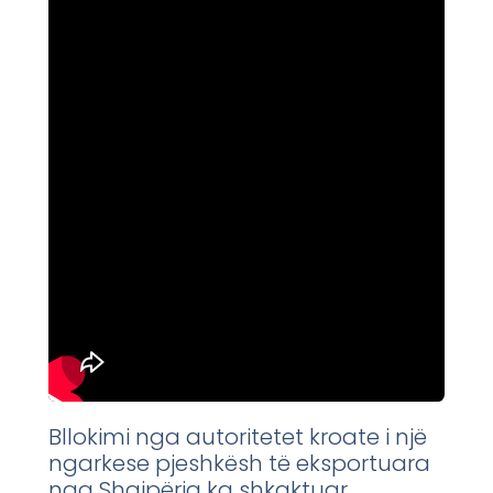
Bllokimi nga autoritetet kroate i një
ngarkese pjeshkësh të eksportuara
nga Shqipëria ka shkaktuar