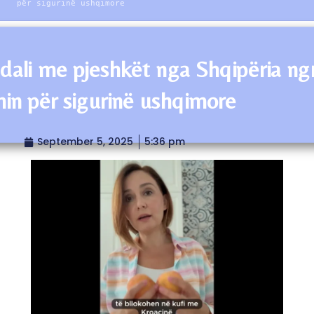
për sigurinë ushqimore
dali me pjeshkët nga Shqipëria ng
min për sigurinë ushqimore
September 5, 2025
5:36 pm