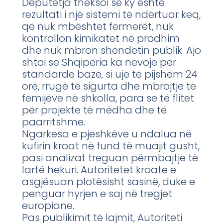
Deputetja theksoi se ky është
rezultati i një sistemi të ndërtuar keq,
që nuk mbështet fermerët, nuk
kontrollon kimikatet në prodhim
dhe nuk mbron shëndetin publik. Ajo
shtoi se Shqipëria ka nevojë për
standarde bazë, si ujë të pijshëm 24
orë, rrugë të sigurta dhe mbrojtje të
fëmijëve në shkolla, para se të flitet
për projekte të mëdha dhe të
paarritshme.
Ngarkesa e pjeshkëve u ndalua në
kufirin kroat në fund të muajit gusht,
pasi analizat treguan përmbajtje të
lartë hekuri. Autoritetet kroate e
asgjësuan plotësisht sasinë, duke e
penguar hyrjen e saj në tregjet
europiane.
Pas publikimit të lajmit, Autoriteti