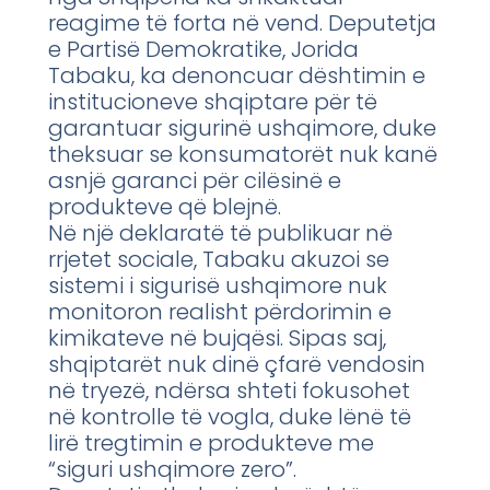
reagime të forta në vend. Deputetja
e Partisë Demokratike, Jorida
Tabaku, ka denoncuar dështimin e
institucioneve shqiptare për të
garantuar sigurinë ushqimore, duke
theksuar se konsumatorët nuk kanë
asnjë garanci për cilësinë e
produkteve që blejnë.
Në një deklaratë të publikuar në
rrjetet sociale, Tabaku akuzoi se
sistemi i sigurisë ushqimore nuk
monitoron realisht përdorimin e
kimikateve në bujqësi. Sipas saj,
shqiptarët nuk dinë çfarë vendosin
në tryezë, ndërsa shteti fokusohet
në kontrolle të vogla, duke lënë të
lirë tregtimin e produkteve me
“siguri ushqimore zero”.