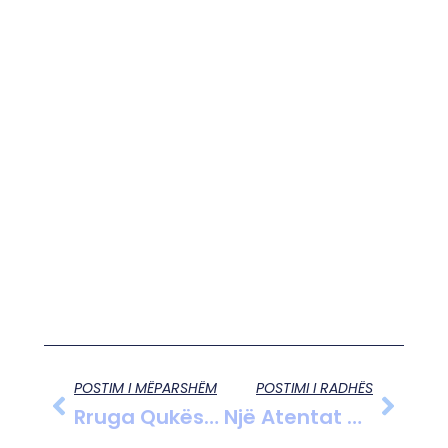
POSTIM I MËPARSHËM
POSTIMI I RADHËS
Rruga Qukës-Qafë Plloçë Hapet Pas 13 Vitesh Punime Dhe Vonesash
Një Atentat Me Armë Zjarri Tronditi Shkodrën Mbrëmjen E Të Enjtes