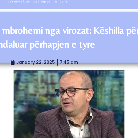
parandaluar përhapjen e tyre
ë mbrohemi nga virozat: Këshilla pë
ndaluar përhapjen e tyre
January 22, 2025
7:45 am