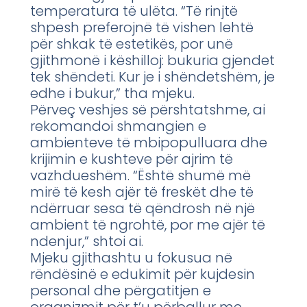
temperatura të ulëta. “Të rinjtë
shpesh preferojnë të vishen lehtë
për shkak të estetikës, por unë
gjithmonë i këshilloj: bukuria gjendet
tek shëndeti. Kur je i shëndetshëm, je
edhe i bukur,” tha mjeku.
Përveç veshjes së përshtatshme, ai
rekomandoi shmangien e
ambienteve të mbipopulluara dhe
krijimin e kushteve për ajrim të
vazhdueshëm. “Është shumë më
mirë të kesh ajër të freskët dhe të
ndërruar sesa të qëndrosh në një
ambient të ngrohtë, por me ajër të
ndenjur,” shtoi ai.
Mjeku gjithashtu u fokusua në
rëndësinë e edukimit për kujdesin
personal dhe përgatitjen e