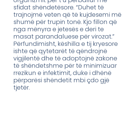
organizmit për t’u përballur me
sfidat shëndetësore. “Duhet të
trajnojmë veten që të kujdesemi më
shumë për trupin tonë. Kjo fillon që
nga mënyra e jetesës e deri te
masat parandaluese për virozat.”
Përfundimisht, këshilla e tij kryesore
ishte që qytetarët të qëndrojnë
vigjilentë dhe të adoptojnë zakone
të shëndetshme për të minimizuar
rrezikun e infektimit, duke i dhënë
përparësi shëndetit mbi çdo gjë
tjetër.