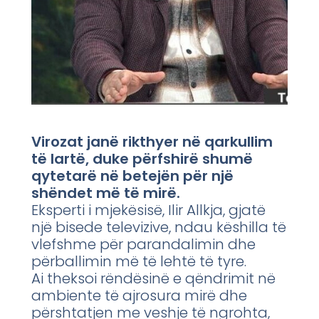
Virozat janë rikthyer në qarkullim
të lartë, duke përfshirë shumë
qytetarë në betejën për një
shëndet më të mirë.
Eksperti i mjekësisë, Ilir Allkja, gjatë
një bisede televizive, ndau këshilla të
vlefshme për parandalimin dhe
përballimin më të lehtë të tyre.
Ai theksoi rëndësinë e qëndrimit në
ambiente të ajrosura mirë dhe
përshtatjen me veshje të ngrohta,