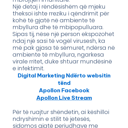
Një detaj i rëndësishëm që mjeku
theksoi ishte rreziku i qëndrimit për
kohë të gjatë në ambiente të
mbyllura dhe të mbipopulluara.
Sipas tij, nëse një person ekspozohet
ndaj një sasi të vogël virusesh, ka
më pak gjasa të sëmuret, ndërsa në
ambiente të mbyllura, ngarkesa
virale rritet, duke shtuar mundësinë
e infektimit.
Digital Marketing Ndërto websitin
tënd
Apollon Facebook
Apollon Live Stream
Për të ruajtur shëndetin, ai këshilloi
ndryshimin e stilit të jetesës,
sidomos gjatë periudhave me