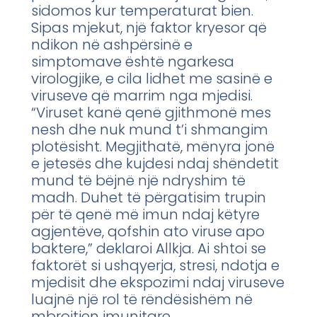
sidomos kur temperaturat bien.
Sipas mjekut, një faktor kryesor që
ndikon në ashpërsinë e
simptomave është ngarkesa
virologjike, e cila lidhet me sasinë e
viruseve që marrim nga mjedisi.
“Viruset kanë qenë gjithmonë mes
nesh dhe nuk mund t’i shmangim
plotësisht. Megjithatë, mënyra jonë
e jetesës dhe kujdesi ndaj shëndetit
mund të bëjnë një ndryshim të
madh. Duhet të përgatisim trupin
për të qenë më imun ndaj këtyre
agjentëve, qofshin ato viruse apo
baktere,” deklaroi Allkja. Ai shtoi se
faktorët si ushqyerja, stresi, ndotja e
mjedisit dhe ekspozimi ndaj viruseve
luajnë një rol të rëndësishëm në
mbrojtjen imunitare.