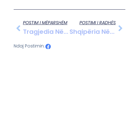
POSTIM I MËPARSHËM
POSTIMI I RADHËS
Tragjedia Në Qendrën E Skive: 76 Viktima Nga Zjarri, Turqia Shpall Ditën E Sotme, Ditë Zie Kombëtare
Shqipëria Në “Fitur 2025”: Një Hapësirë Për Të Promovuar Bukuritë Dhe Kulturën Shqiptare
Ndaj Postimin: