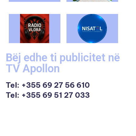
Bëj edhe ti publicitet në
TV Apollon
Tel:
+355 69 27 56 610
Tel: +355 69 51 27 033