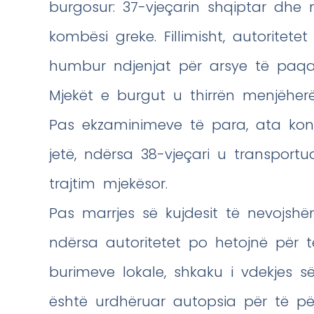
burgosur: 37-vjeçarin shqiptar dhe 
kombësi greke. Fillimisht, autoritet
humbur ndjenjat për arsye të paqa
Mjekët e burgut u thirrën menjëher
Pas ekzaminimeve të para, ata konf
jetë, ndërsa 38-vjeçari u transport
trajtim mjekësor.
Pas marrjes së kujdesit të nevojshëm
ndërsa autoritetet po hetojnë për t
burimeve lokale, shkaku i vdekjes s
është urdhëruar autopsia për të pë