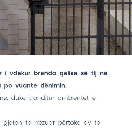
r i vdekur brenda qelisë së tij në
u po vuante dënimin.
me, duke tronditur ambientet e
 gjetën të rrëzuar përtokë dy të