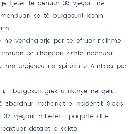
një tjetër të dënuar 38-vjeçar me
et menduan se të burgosurit kishin
rta.
ë në vendngjarje për të ofruar ndihmë.
irmuan se shqiptari kishte ndërruar
ua me urgjencë në spitalin e Amfisës për
, i burgosuri grek u rikthye në qeli,
ë zbardhur rrethanat e incidentit. Sipas
ë 37-vjeçarit mbetet i paqartë dhe
rcaktuar detajet e sakta.