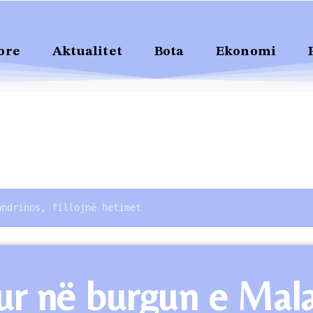
ore
Aktualitet
Bota
Ekonomi
andrinos, fillojnë hetimet
ur në burgun e Mala