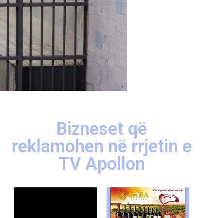
Bizneset që
reklamohen në rrjetin e
TV Apollon