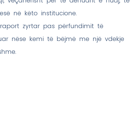
i, veçanërisht për të dënuarit e huaj, të
së në këto institucione.
ë raport zyrtar pas përfundimit të
uar nëse kemi të bëjmë me një vdekje
mshme.