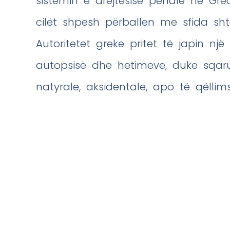
sistemin e drejtësisë penale në Greq
cilët shpesh përballen me sfida shte
Autoritetet greke pritet të japin nj
autopsisë dhe hetimeve, duke sqar
natyrale, aksidentale, apo të qëlli