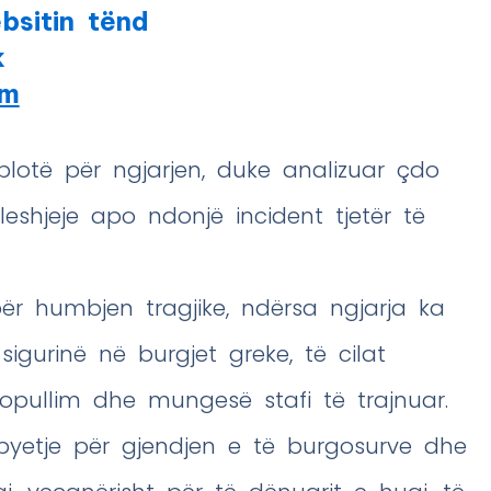
bsitin tënd
k
am
 plotë për ngjarjen, duke analizuar çdo
leshjeje apo ndonjë incident tjetër të
për humbjen tragjike, ndërsa ngjarja ka
igurinë në burgjet greke, të cilat
opullim dhe mungesë stafi të trajnuar.
 pyetje për gjendjen e të burgosurve dhe