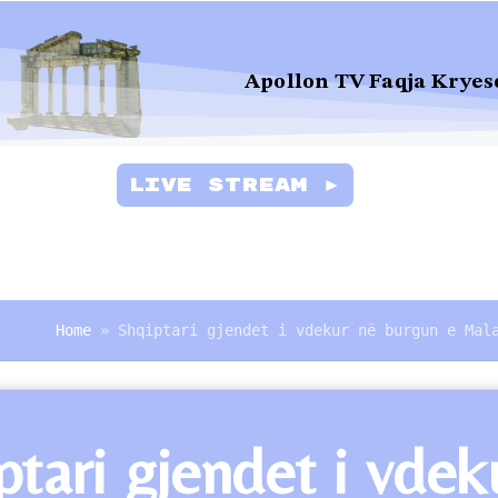
Apollon TV Faqja Kryes
Live Stream ►
Home
»
Shqiptari gjendet i vdekur në burgun e Mal
tari gjendet i vdek