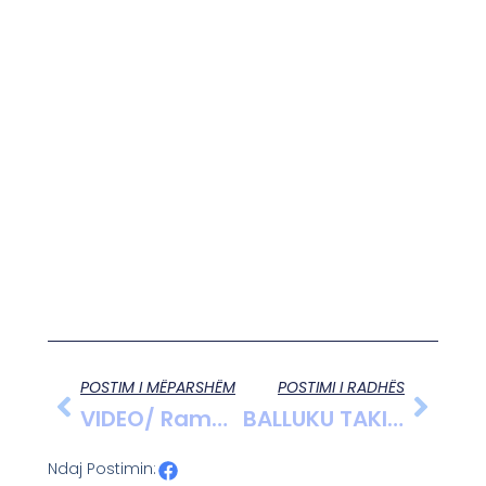
POSTIM I MËPARSHËM
POSTIMI I RADHËS
VIDEO/ Rama Dhe Të Rinjtë E PS: Bashkim Me Yjet E Europës Në Horizontin E Anëtarësimit
BALLUKU TAKIM ME GRATË E LUSHNJES
Ndaj Postimin: