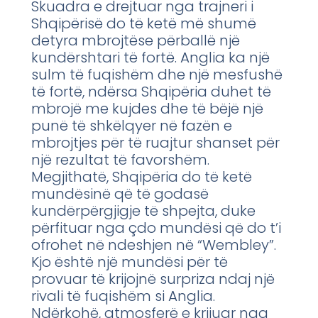
Skuadra e drejtuar nga trajneri i
Shqipërisë do të ketë më shumë
detyra mbrojtëse përballë një
kundërshtari të fortë. Anglia ka një
sulm të fuqishëm dhe një mesfushë
të fortë, ndërsa Shqipëria duhet të
mbrojë me kujdes dhe të bëjë një
punë të shkëlqyer në fazën e
mbrojtjes për të ruajtur shanset për
një rezultat të favorshëm.
Megjithatë, Shqipëria do të ketë
mundësinë që të godasë
kundërpërgjigje të shpejta, duke
përfituar nga çdo mundësi që do t’i
ofrohet në ndeshjen në “Wembley”.
Kjo është një mundësi për të
provuar të krijojnë surpriza ndaj një
rivali të fuqishëm si Anglia.
Ndërkohë, atmosferë e krijuar nga