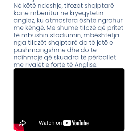
Në këtë ndeshje, tifozët shqiptarë
kanë mbërritur në kryeqytetin
anglez, ku atmosfera është ngrohur
me këngë. Me shumë tifozë që pritet
të mbushin stadiumin, mbështetja
nga tifozët shqiptarë do të jetë e
pashmangshme dhe do të
ndihmojë që skuadra të përballet
me rivalët e fortë të Anglisë.