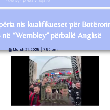
“Wembley” përballë Anglisë
përia nis kualifikueset për Botërori
 në “Wembley” përballë Anglisë
March 21, 2025
7:50 pm