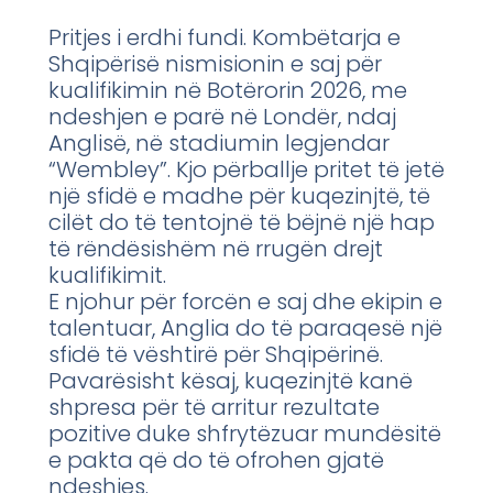
Pritjes i erdhi fundi. Kombëtarja e
Shqipërisë nismisionin e saj për
kualifikimin në Botërorin 2026, me
ndeshjen e parë në Londër, ndaj
Anglisë, në stadiumin legjendar
“Wembley”. Kjo përballje pritet të jetë
një sfidë e madhe për kuqezinjtë, të
cilët do të tentojnë të bëjnë një hap
të rëndësishëm në rrugën drejt
kualifikimit.
E njohur për forcën e saj dhe ekipin e
talentuar, Anglia do të paraqesë një
sfidë të vështirë për Shqipërinë.
Pavarësisht kësaj, kuqezinjtë kanë
shpresa për të arritur rezultate
pozitive duke shfrytëzuar mundësitë
e pakta që do të ofrohen gjatë
ndeshjes.