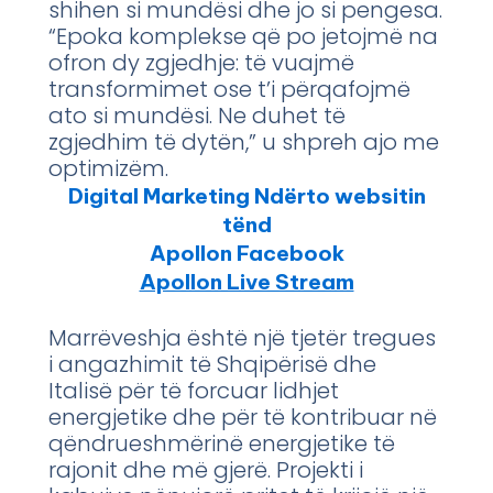
shihen si mundësi dhe jo si pengesa.
“Epoka komplekse që po jetojmë na
ofron dy zgjedhje: të vuajmë
transformimet ose t’i përqafojmë
ato si mundësi. Ne duhet të
zgjedhim të dytën,” u shpreh ajo me
optimizëm.
Digital Marketing Ndërto websitin
tënd
Apollon Facebook
Apollon Live Stream
Marrëveshja është një tjetër tregues
i angazhimit të Shqipërisë dhe
Italisë për të forcuar lidhjet
energjetike dhe për të kontribuar në
qëndrueshmërinë energjetike të
rajonit dhe më gjerë. Projekti i