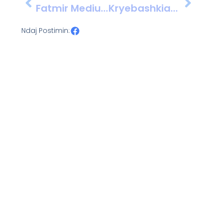
Fatmir Mediu Në Bruksel: Takim Në Parlamentin Europian Për Problemet E Shqipërisë
Kryebashkiaku I Kolonjës, Erion Isai, Paraqitet Për Herë Të Dytë Në SPAK Për Çështje Tenderash
Ndaj Postimin: