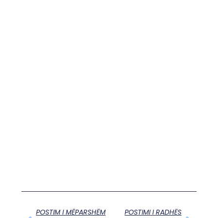
POSTIM I MËPARSHËM
POSTIMI I RADHËS