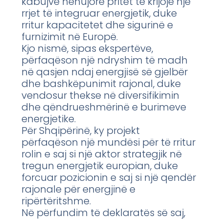
kabujve nënujorë pritet të krijojë një
rrjet të integruar energjetik, duke
rritur kapacitetet dhe sigurinë e
furnizimit në Europë.
Kjo nismë, sipas ekspertëve,
përfaqëson një ndryshim të madh
në qasjen ndaj energjisë së gjelbër
dhe bashkëpunimit rajonal, duke
vendosur thekse në diversifikimin
dhe qëndrueshmërinë e burimeve
energjetike.
Për Shqipërinë, ky projekt
përfaqëson një mundësi për të rritur
rolin e saj si një aktor strategjik në
tregun energjetik europian, duke
forcuar pozicionin e saj si një qendër
rajonale për energjinë e
ripërtëritshme.
Në përfundim të deklaratës së saj,