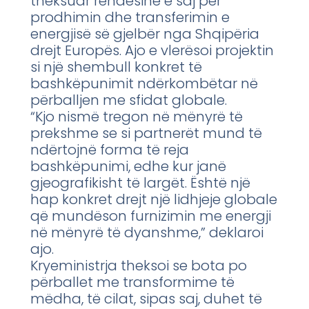
theksuar rëndësinë e saj për
prodhimin dhe transferimin e
energjisë së gjelbër nga Shqipëria
drejt Europës. Ajo e vlerësoi projektin
si një shembull konkret të
bashkëpunimit ndërkombëtar në
përballjen me sfidat globale.
“Kjo nismë tregon në mënyrë të
prekshme se si partnerët mund të
ndërtojnë forma të reja
bashkëpunimi, edhe kur janë
gjeografikisht të largët. Është një
hap konkret drejt një lidhjeje globale
që mundëson furnizimin me energji
në mënyrë të dyanshme,” deklaroi
ajo.
Kryeministrja theksoi se bota po
përballet me transformime të
mëdha, të cilat, sipas saj, duhet të