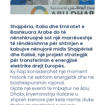
Shqipëria, Italia dhe Emiratet e
Bashkuara Arabe do të
nënshkruajnë sot një marrëveshje
të rëndësishme për shtrirjen e
kabujve nënujorë midis Shqipërisë
dhe Italisë, një projekt strategjik
për transferimin e energjisë
elektrike drejt Europës.
Ky hap konsiderohet një moment
historik në sektorin energjetik dhe në
bashkëpunimin rajonal.
Gjatë një eventi të mbajtur në Abu
Dhabi, kryeministrja italiane u
shpreh krenare për këtë nismë, duke