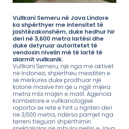
Vullkani Semeru në Java Lindore
ka shpërthyer me intensitet të
jashtëzakonshëm, duke hedhur hir
deri në 3,600 metra lartësi dhe
duke detyruar autoritetet të
vendosin nivelin më të lartë të
alarmit vullkanik.
Vullkani Semeru, një nga më aktivët
në Indonezi, shpërtheu mesditën e
së mërkurës duke prodhuar një
kolonë masive hiri që u ngjit mijëra
metra mbi majën e malit. Agjencia
kombëtare e vullkanologjisë
raportoi se retë e hirit u ngritën deri
në 3,600 metra, ndërsa pamjet nga
terreni treguan shpërthimin
spektakolar që mbuloi qiellin e Java