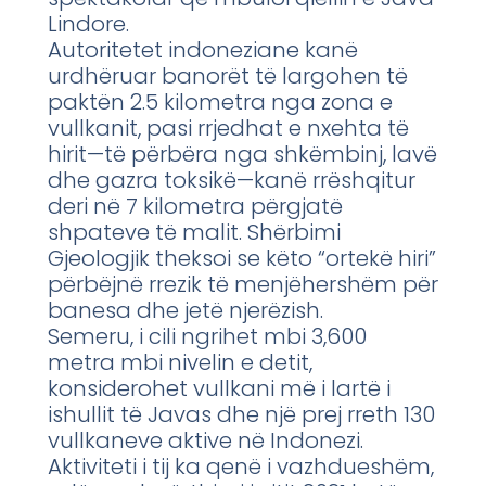
Lindore.
Autoritetet indoneziane kanë
urdhëruar banorët të largohen të
paktën 2.5 kilometra nga zona e
vullkanit, pasi rrjedhat e nxehta të
hirit—të përbëra nga shkëmbinj, lavë
dhe gazra toksikë—kanë rrëshqitur
deri në 7 kilometra përgjatë
shpateve të malit. Shërbimi
Gjeologjik theksoi se këto “ortekë hiri”
përbëjnë rrezik të menjëhershëm për
banesa dhe jetë njerëzish.
Semeru, i cili ngrihet mbi 3,600
metra mbi nivelin e detit,
konsiderohet vullkani më i lartë i
ishullit të Javas dhe një prej rreth 130
vullkaneve aktive në Indonezi.
Aktiviteti i tij ka qenë i vazhdueshëm,