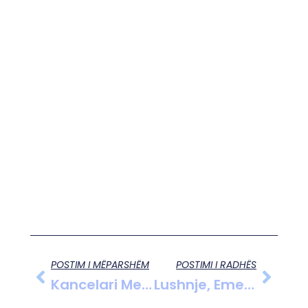
POSTIM I MËPARSHËM
POSTIMI I RADHËS
Kancelari Merz Ndez Polemika Në Brazil: Deklarata Për Belém-In Ngjall Reagime Të Forta Politike
Lushnje, Emergjencat Civile Në Gatishmëri Për Situatën E Motit!