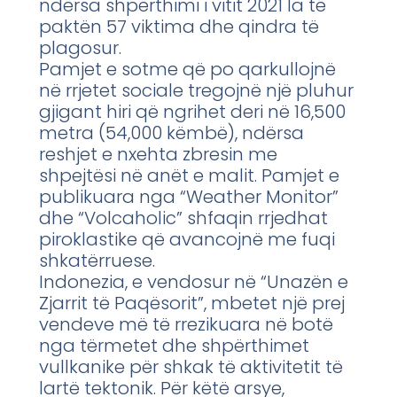
ndërsa shpërthimi i vitit 2021 la të
paktën 57 viktima dhe qindra të
plagosur.
Pamjet e sotme që po qarkullojnë
në rrjetet sociale tregojnë një pluhur
gjigant hiri që ngrihet deri në 16,500
metra (54,000 këmbë), ndërsa
reshjet e nxehta zbresin me
shpejtësi në anët e malit. Pamjet e
publikuara nga “Weather Monitor”
dhe “Volcaholic” shfaqin rrjedhat
piroklastike që avancojnë me fuqi
shkatërruese.
Indonezia, e vendosur në “Unazën e
Zjarrit të Paqësorit”, mbetet një prej
vendeve më të rrezikuara në botë
nga tërmetet dhe shpërthimet
vullkanike për shkak të aktivitetit të
lartë tektonik. Për këtë arsye,