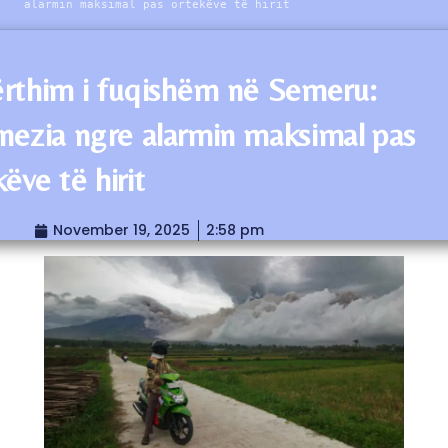
alarmin maksimal pas ortekëve të hirit
rthim i fuqishëm në Semeru:
nezia ngre alarmin maksimal pas
ëve të hirit
November 19, 2025
2:58 pm