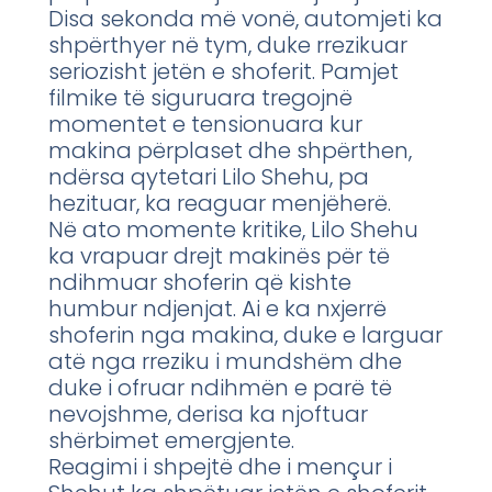
Disa sekonda më vonë, automjeti ka
shpërthyer në tym, duke rrezikuar
seriozisht jetën e shoferit. Pamjet
filmike të siguruara tregojnë
momentet e tensionuara kur
makina përplaset dhe shpërthen,
ndërsa qytetari Lilo Shehu, pa
hezituar, ka reaguar menjëherë.
Në ato momente kritike, Lilo Shehu
ka vrapuar drejt makinës për të
ndihmuar shoferin që kishte
humbur ndjenjat. Ai e ka nxjerrë
shoferin nga makina, duke e larguar
atë nga rreziku i mundshëm dhe
duke i ofruar ndihmën e parë të
nevojshme, derisa ka njoftuar
shërbimet emergjente.
Reagimi i shpejtë dhe i mençur i