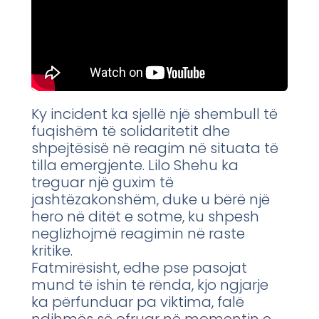
Ky incident ka sjellë një shembull të
fuqishëm të solidaritetit dhe
shpejtësisë në reagim në situata të
tilla emergjente. Lilo Shehu ka
treguar një guxim të
jashtëzakonshëm, duke u bërë një
hero në ditët e sotme, ku shpesh
neglizhojmë reagimin në raste
kritike.
Fatmirësisht, edhe pse pasojat
mund të ishin të rënda, kjo ngjarje
ka përfunduar pa viktima, falë
ndihmës së ofruar në momentin e