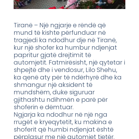
Tiranë – Një ngjarje e rëndë që
mund të kishte përfunduar në
tragjedi ka ndodhur dje në Tiranë,
kur një shofer ka humbur ndjenjat
papritur gjatë drejtimit të
automjetit. Fatmirësisht, një qytetar i
shpejtë dhe i vendosur, Lilo Shehu,
ka qenë aty për të ndërhyrë dhe ka
shmangur një aksident të
mundshëm, duke siguruar
gjithashtu ndihmën e parë për
shoferin e dëmtuar.
Ngjarja ka ndodhur në një nga
rrugët e kryeqytetit, ku makina e
shoferit që humbi ndjenjat është
përplasur me një automjet tjetër.