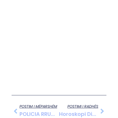
POSTIM I MËPARSHËM
POSTIMI I RADHËS
POLICIA RRUGORE E BERATIT KA NDËRMARRE NISMËN PËR ZBATIMIN E RREGULLOREVE TË QARKULLIMIT RRUGOR
Horoskopi Ditor: E Shtunë 8 Mars 2025