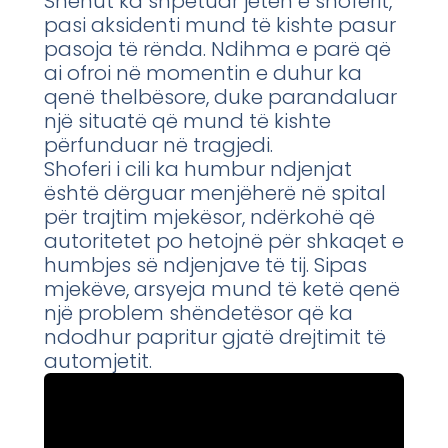
Shehut ka shpëtuar jetën e shoferit,
pasi aksidenti mund të kishte pasur
pasoja të rënda. Ndihma e parë që
ai ofroi në momentin e duhur ka
qenë thelbësore, duke parandaluar
një situatë që mund të kishte
përfunduar në tragjedi.
Shoferi i cili ka humbur ndjenjat
është dërguar menjëherë në spital
për trajtim mjekësor, ndërkohë që
autoritetet po hetojnë për shkaqet e
humbjes së ndjenjave të tij. Sipas
mjekëve, arsyeja mund të ketë qenë
një problem shëndetësor që ka
ndodhur papritur gjatë drejtimit të
automjetit.