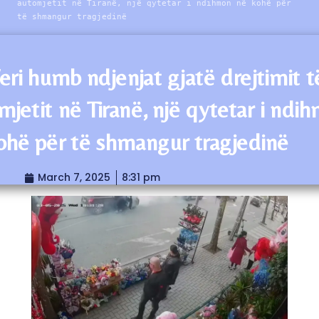
automjetit në Tiranë, një qytetar i ndihmon në kohë për
të shmangur tragjedinë
eri humb ndjenjat gjatë drejtimit t
mjetit në Tiranë, një qytetar i ndi
ohë për të shmangur tragjedinë
March 7, 2025
8:31 pm