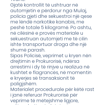
Gjatë kontrollit të ushtruar në
automjetin e përdorur nga Mulaj,
policia gjeti dhe sekuestroi një qese
me lëndë narkotike kanabis, me
peshë totale 5 kilogramë. Po ashtu,
në cilësinë e provës materiale u
sekuestruan automjeti me të cilin
ishte transportuar droga dhe një
shumë parash.
Sipas Policisë, veprimet u kryen nën
drejtimin e Prokurorisë, ndërsa
arrestimi i dy të rinjve u realizua në
kushtet e flagrancës, në momentin
e kryerjes së transaksionit të
paligjshëm.
Materialet procedurale për këtë rast
i janë referuar Prokurorisë për
veprime të mëtejshme ligjore,