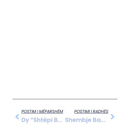
POSTIM I MËPARSHËM
POSTIMI I RADHËS
Dy “shtëpi Bari” Në Vau Të Dejës, 31-Vjeçari Në Pranga Dhe Tre Punonjës Të OSHEE Nën Hetim
Shembje Banesash Nga Rrëshqitja E Dherave Në Selenicë, Prefektja Allushi Garanton Mbështetje Të Vazhdueshme Për Banorët