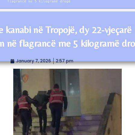
flagrancë me 5 kilogramë drogë
je kanabi në Tropojë, dy 22-vjeçarë
n në flagrancë me 5 kilogramë dr
January 7, 2026
2:57 pm