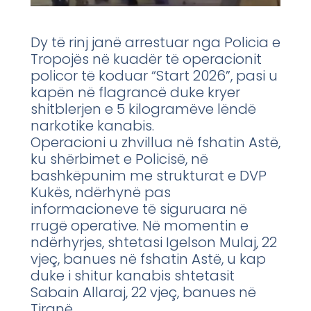
Dy të rinj janë arrestuar nga Policia e
Tropojës në kuadër të operacionit
policor të koduar “Start 2026”, pasi u
kapën në flagrancë duke kryer
shitblerjen e 5 kilogramëve lëndë
narkotike kanabis.
Operacioni u zhvillua në fshatin Astë,
ku shërbimet e Policisë, në
bashkëpunim me strukturat e DVP
Kukës, ndërhynë pas
informacioneve të siguruara në
rrugë operative. Në momentin e
ndërhyrjes, shtetasi Igelson Mulaj, 22
vjeç, banues në fshatin Astë, u kap
duke i shitur kanabis shtetasit
Sabain Allaraj, 22 vjeç, banues në
Tiranë.