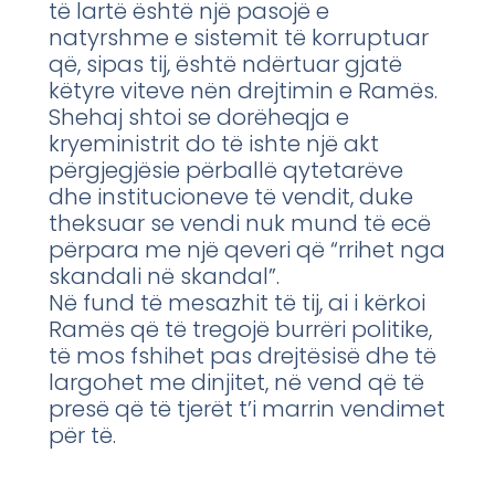
të lartë është një pasojë e
natyrshme e sistemit të korruptuar
që, sipas tij, është ndërtuar gjatë
këtyre viteve nën drejtimin e Ramës.
Shehaj shtoi se dorëheqja e
kryeministrit do të ishte një akt
përgjegjësie përballë qytetarëve
dhe institucioneve të vendit, duke
theksuar se vendi nuk mund të ecë
përpara me një qeveri që “rrihet nga
skandali në skandal”.
Në fund të mesazhit të tij, ai i kërkoi
Ramës që të tregojë burrëri politike,
të mos fshihet pas drejtësisë dhe të
largohet me dinjitet, në vend që të
presë që të tjerët t’i marrin vendimet
për të.