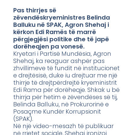
Pas thirrjes së
zëvendëskryeministres Belinda
Balluku në SPAK, Agron Shehaj i
kërkon Edi Ramës të marrë
përgjegjësi politike dhe të japë
dorëheqjen pa vonesë.
Kryetari i Partisë Mundësia, Agron
Shehaj, ka reaguar ashpër pas
zhvillimeve të fundit në institucionet
e drejtësisë, duke iu drejtuar me një
thirrje të drejtpërdrejtë kryeministrit
Edi Rama për dorëheqje. Shkak u bë
thirrja për hetim e zëvendëses së tij,
Belinda Balluku, në Prokurorinë e
Posaçme Kundër Korrupsionit
(SPAK).
Në një video-mesazh të publikuar
në rrjetet sociale, Shehaj ironizoi