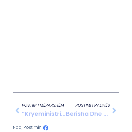
POSTIM I MËPARSHËM
POSTIMI I RADHËS
“Kryeministri, Frymëzim Për Mua”, Diella Në Forumin E Berlinit: Planifikoj Të Ndryshoj Qeverinë
Berisha Dhe Besnikët E Tij: Kaso Kundër Xhaferrit Për Zgjedhjet E 11 Majit
Ndaj Postimin: