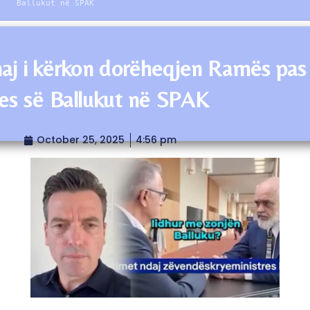
Ballukut në SPAK
aj i kërkon dorëheqjen Ramës pas
rjes së Ballukut në SPAK
October 25, 2025
4:56 pm