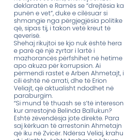
deklaratën e Ramës se “drejtësia ka
punën e vet”, duke e cilësuar si
shmangie nga përgjegjësia politike
që, sipas tij, i takon vetë kreut të
qeverisë.
Shehaj rikujtoi se kjo nuk është hera
e parë që një zyrtar i lartë i
mazhorancës përfshihet në hetime
apo akuza për korrupsion. Ai
përmendi rastet e Arben Ahmetajt, i
cili është në arrati, dhe të Erion
Veliajt, që aktualisht ndodhet në
paraburgim.
“Si mund të thuash se s’të intereson
kur arrestojnë Belinda Ballukun?
Është zëvendësja jote direkte. Para
saj kërkuan të arrestonin Ahmetajn
që iku në Zvicër. Ndërsa Veliaj, krahu