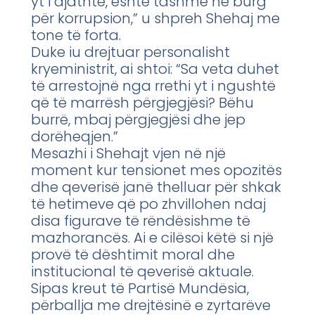
yt i djathtë, është tashmë në burg
për korrupsion,” u shpreh Shehaj me
tone të forta.
Duke iu drejtuar personalisht
kryeministrit, ai shtoi: “Sa veta duhet
të arrestojnë nga rrethi yt i ngushtë
që të marrësh përgjegjësi? Bëhu
burrë, mbaj përgjegjësi dhe jep
dorëheqjen.”
Mesazhi i Shehajt vjen në një
moment kur tensionet mes opozitës
dhe qeverisë janë thelluar për shkak
të hetimeve që po zhvillohen ndaj
disa figurave të rëndësishme të
mazhorancës. Ai e cilësoi këtë si një
provë të dështimit moral dhe
institucional të qeverisë aktuale.
Sipas kreut të Partisë Mundësia,
përballja me drejtësinë e zyrtarëve