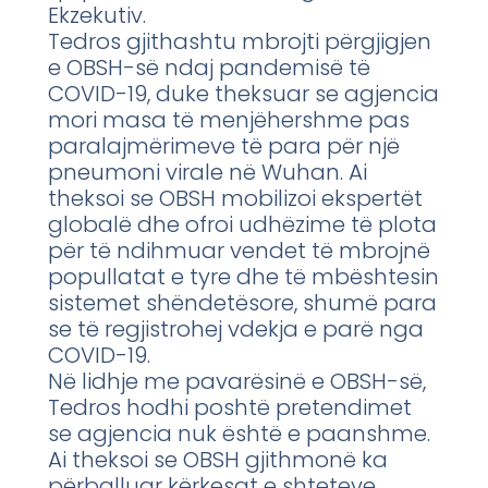
Ekzekutiv.
Tedros gjithashtu mbrojti përgjigjen
e OBSH-së ndaj pandemisë të
COVID-19, duke theksuar se agjencia
mori masa të menjëhershme pas
paralajmërimeve të para për një
pneumoni virale në Wuhan. Ai
theksoi se OBSH mobilizoi ekspertët
globalë dhe ofroi udhëzime të plota
për të ndihmuar vendet të mbrojnë
popullatat e tyre dhe të mbështesin
sistemet shëndetësore, shumë para
se të regjistrohej vdekja e parë nga
COVID-19.
Në lidhje me pavarësinë e OBSH-së,
Tedros hodhi poshtë pretendimet
se agjencia nuk është e paanshme.
Ai theksoi se OBSH gjithmonë ka
përballuar kërkesat e shteteve