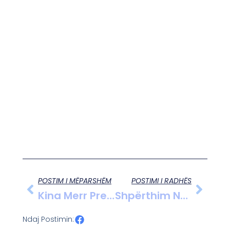
POSTIM I MËPARSHËM
POSTIMI I RADHËS
Kina Merr Presidencën E Këshillit Të Sigurimit Të OKB-Së Për Shkurtin
Shpërthim Në Moskë: 1 I Vdekur Dhe 4 Të Plagosur Në Kompleks Banimi
Ndaj Postimin: