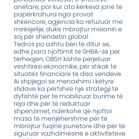
anëtare, por kur ato kërkesa janë të
papërkrahura nga provat
shkencore, agjencia ka refuzuar me
mirësjellje, duke mbrojtur misionin e
saj për shëndetin global.
Tedros po ashtu bëri të ditur se,
edhe para njoftimit të SHBA-së për
tërheqjen, OBSH kishte përjetuar
vështirësi ekonomike, për shkak të
situatës financiare të disa vendeve.
Ai shpjegoi se menaxhimi i këtyre
sfidave ka përfshirë një strategji të
dyfishtë për të mobilizuar burime të
reja dhe për të reduktuar
shpenzimet, ndërkohë që njoftoi
masa të menjëhershme për të
mbrojtur fuqinë punëtore dhe për të
siguruar vazhdimësinë e aktiviteteve