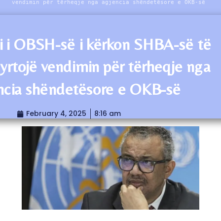
vendimin për tërheqje nga agjencia shëndetësore e OKB-së
i i OBSH-së i kërkon SHBA-së të
qyrtojë vendimin për tërheqje nga
ncia shëndetësore e OKB-së
February 4, 2025
8:16 am