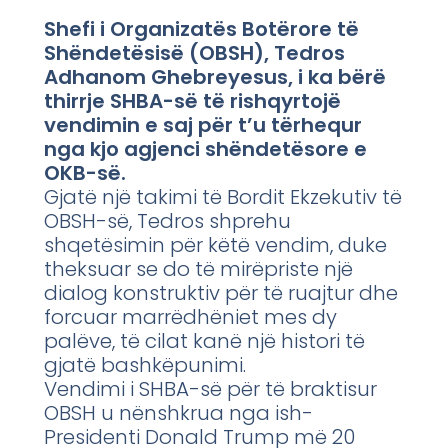
Shefi i Organizatës Botërore të
Shëndetësisë (OBSH), Tedros
Adhanom Ghebreyesus, i ka bërë
thirrje SHBA-së të rishqyrtojë
vendimin e saj për t’u tërhequr
nga kjo agjenci shëndetësore e
OKB-së.
Gjatë një takimi të Bordit Ekzekutiv të
OBSH-së, Tedros shprehu
shqetësimin për këtë vendim, duke
theksuar se do të mirëpriste një
dialog konstruktiv për të ruajtur dhe
forcuar marrëdhëniet mes dy
palëve, të cilat kanë një histori të
gjatë bashkëpunimi.
Vendimi i SHBA-së për të braktisur
OBSH u nënshkrua nga ish-
Presidenti Donald Trump më 20