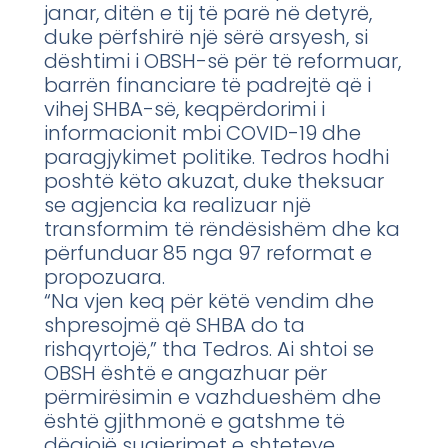
janar, ditën e tij të parë në detyrë,
duke përfshirë një sërë arsyesh, si
dështimi i OBSH-së për të reformuar,
barrën financiare të padrejtë që i
vihej SHBA-së, keqpërdorimi i
informacionit mbi COVID-19 dhe
paragjykimet politike. Tedros hodhi
poshtë këto akuzat, duke theksuar
se agjencia ka realizuar një
transformim të rëndësishëm dhe ka
përfunduar 85 nga 97 reformat e
propozuara.
“Na vjen keq për këtë vendim dhe
shpresojmë që SHBA do ta
rishqyrtojë,” tha Tedros. Ai shtoi se
OBSH është e angazhuar për
përmirësimin e vazhdueshëm dhe
është gjithmonë e gatshme të
dëgjojë sugjerimet e shteteve