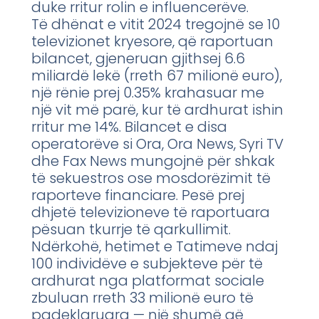
duke rritur rolin e influencerëve.
Të dhënat e vitit 2024 tregojnë se 10
televizionet kryesore, që raportuan
bilancet, gjeneruan gjithsej 6.6
miliardë lekë (rreth 67 milionë euro),
një rënie prej 0.35% krahasuar me
një vit më parë, kur të ardhurat ishin
rritur me 14%. Bilancet e disa
operatorëve si Ora, Ora News, Syri TV
dhe Fax News mungojnë për shkak
të sekuestros ose mosdorëzimit të
raporteve financiare. Pesë prej
dhjetë televizioneve të raportuara
pësuan tkurrje të qarkullimit.
Ndërkohë, hetimet e Tatimeve ndaj
100 individëve e subjekteve për të
ardhurat nga platformat sociale
zbuluan rreth 33 milionë euro të
padeklaruara — një shumë që