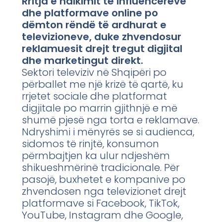
Rritja e ndikimit të influencerëve
dhe platformave online po
dëmton rëndë të ardhurat e
televizioneve, duke zhvendosur
reklamuesit drejt tregut digjital
dhe marketingut direkt.
Sektori televiziv në Shqipëri po
përballet me një krizë të qartë, ku
rrjetet sociale dhe platformat
digjitale po marrin gjithnjë e më
shumë pjesë nga torta e reklamave.
Ndryshimi i mënyrës se si audienca,
sidomos të rinjtë, konsumon
përmbajtjen ka ulur ndjeshëm
shikueshmërinë tradicionale. Për
pasojë, buxhetet e kompanive po
zhvendosen nga televizionet drejt
platformave si Facebook, TikTok,
YouTube, Instagram dhe Google,