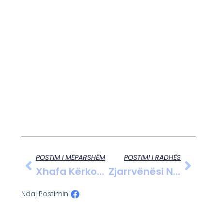
POSTIM I MËPARSHËM
POSTIMI I RADHËS
Xhafa Kërkon Mentalitet Fitues Për Një Lushnjë Pa Kufij
Zjarrvënësi Në Kavajë Përfundon Në Pranga Pas Flakëve Në Kryeluzaj
Ndaj Postimin: