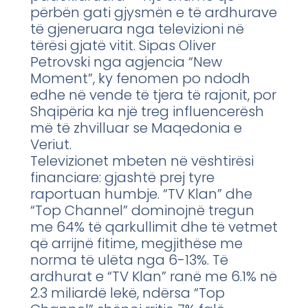
përbën gati gjysmën e të ardhurave
të gjeneruara nga televizioni në
tërësi gjatë vitit. Sipas Oliver
Petrovski nga agjencia “New
Moment”, ky fenomen po ndodh
edhe në vende të tjera të rajonit, por
Shqipëria ka një treg influencerësh
më të zhvilluar se Maqedonia e
Veriut.
Televizionet mbeten në vështirësi
financiare: gjashtë prej tyre
raportuan humbje. “TV Klan” dhe
“Top Channel” dominojnë tregun
me 64% të qarkullimit dhe të vetmet
që arrijnë fitime, megjithëse me
norma të ulëta nga 6-13%. Të
ardhurat e “TV Klan” ranë me 6.1% në
2.3 miliardë lekë, ndërsa “Top