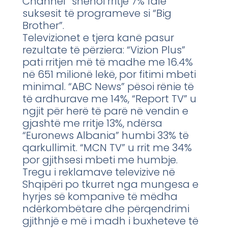
Channel” shënoi rritje 7% falë
suksesit të programeve si “Big
Brother”.
Televizionet e tjera kanë pasur
rezultate të përziera: “Vizion Plus”
pati rritjen më të madhe me 16.4%
në 651 milionë lekë, por fitimi mbeti
minimal. “ABC News” pësoi rënie të
të ardhurave me 14%, “Report TV” u
ngjit për herë të parë në vendin e
gjashtë me rritje 13%, ndërsa
“Euronews Albania” humbi 33% të
qarkullimit. “MCN TV” u rrit me 34%
por gjithsesi mbeti me humbje.
Tregu i reklamave televizive në
Shqipëri po tkurret nga mungesa e
hyrjes së kompanive të mëdha
ndërkombëtare dhe përqendrimi
gjithnjë e më i madh i buxheteve të