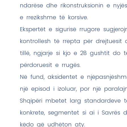
ndarëse dhe rikonstruksionin e nyj
e rrezikshme të korsive.
Ekspertët e sigurisë rrugore sugje
kontrollesh të rrepta për drejtuesit 
tillë, ngjarje si kjo e 28 gushtit d
përdoruesit e rrugës.
Në fund, aksidentet e njëpasnjëshme
një episod i izoluar, por një parala
Shqipëri mbetet larg standardeve 
konkrete, segmentet si ai i Savrës
këdo që udhëton aty.