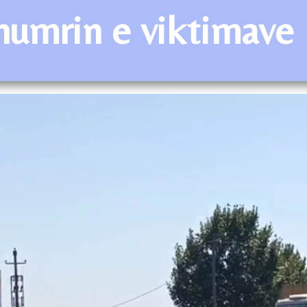
numrin e viktimave