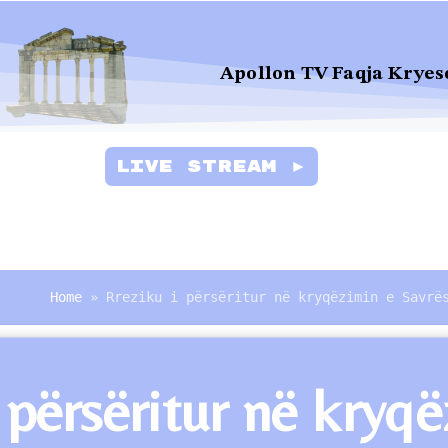
Apollon TV Faqja Kryes
Live Stream ►
Home
»
Rreziku i përsëritur në kryqëzimin e Savrë
 përsëritur në kryqë