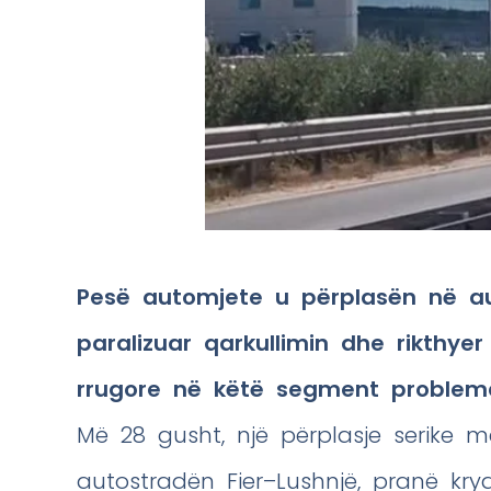
Pesë automjete u përplasën në au
paralizuar qarkullimin dhe rikthy
rrugore në këtë segment problema
Më 28 gusht, një përplasje serike 
autostradën Fier–Lushnjë, pranë kry