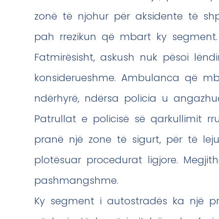
zonë të njohur për aksidente të sh
pah rrezikun që mbart ky segment.
Fatmirësisht, askush nuk pësoi lëndi
konsiderueshme. Ambulanca që mbër
ndërhyrë, ndërsa policia u angazhua
Patrullat e policisë së qarkullimit 
pranë një zone të sigurt, për të le
plotësuar procedurat ligjore. Megjit
pashmangshme.
Ky segment i autostradës ka një pro