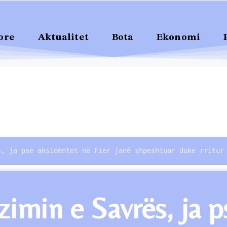
ore
Aktualitet
Bota
Ekonomi
s, ja pse aksidentet në Fier janë shpeshtuar duke rritur
zimin e Savrës, ja p