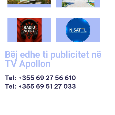
Bëj edhe ti publicitet në
TV Apollon
Tel:
+355 69 27 56 610
Tel: +355 69 51 27 033