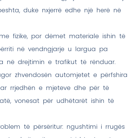
peshta, duke nxjerrë edhe një herë në
me fizike, por dëmet materiale ishin të
riti në vendngjarje u largua pa
 në drejtimin e trafikut të rënduar.
rrugor zhvendosën automjetet e përfshira
juar rrjedhën e mjeteve dhe për të
hatë, vonesat për udhëtarët ishin të
blem të përsëritur: ngushtimi i rrugës