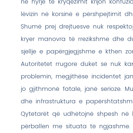
në hyrje të kryqëzimit krijon konfuzi
lëvizin në korsinë e përshpejtimit d
Shumë prej drejtuesve nuk respektoj
kryer manovra të rrezikshme dhe du
sjellje e papërgjegjshme e kthen zo
Autoritetet rrugore duket se nuk k
problemin, megjithëse incidentet j
jo gjithmonë fatale, janë serioze. M
dhe infrastruktura e papërshtatshme
Qytetarët që udhëtojnë shpesh në k
përballen me situata të ngjashme.