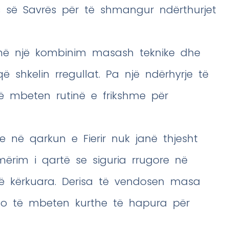
ës së Savrës për të shmangur ndërthurjet
rojnë një kombinim masash teknike dhe
që shkelin rregullat. Pa një ndërhyrje të
o të mbeten rutinë e frikshme për
 në qarkun e Fierir nuk janë thjesht
jmërim i qartë se siguria rrugore në
të kërkuara. Derisa të vendosen masa
 do të mbeten kurthe të hapura për