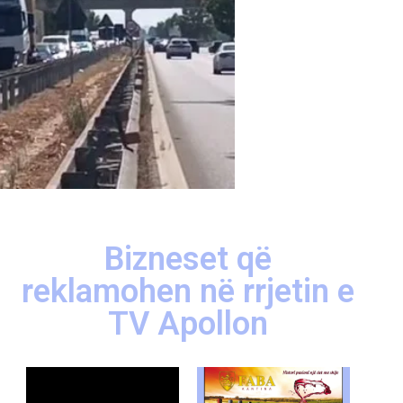
Bizneset që
reklamohen në rrjetin e
TV Apollon