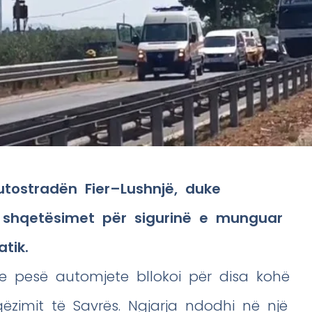
tostradën Fier–Lushnjë, duke
er shqetësimet për sigurinë e munguar
tik.
me pesë automjete bllokoi për disa kohë
qëzimit të Savrës. Ngjarja ndodhi në një