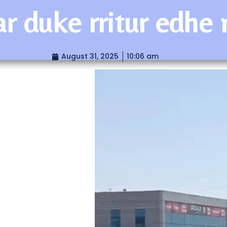
r duke rritur edhe 
August 31, 2025
10:06 am