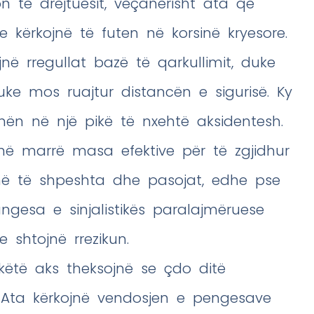
on te drejtuesit, veçanërisht ata që
he kërkojnë të futen në korsinë kryesore.
në rregullat bazë të qarkullimit, duke
ke mos ruajtur distancën e sigurisë. Ky
nën në një pikë të nxehtë aksidentesh.
anë marrë masa efektive për të zgjidhur
anë të shpeshta dhe pasojat, edhe pse
ungesa e sinjalistikës paralajmëruese
 shtojnë rrezikun.
ëtë aks theksojnë se çdo ditë
 Ata kërkojnë vendosjen e pengesave