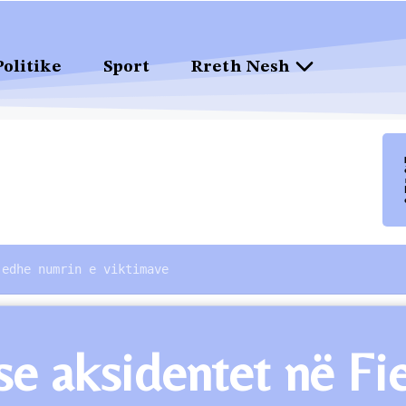
Politike
Sport
Rreth Nesh
 edhe numrin e viktimave
se aksidentet në Fie