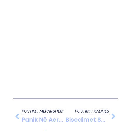
POSTIM I MËPARSHËM
POSTIMI I RADHËS
Panik Në Aeroportin E Torontos: Avioni I “Delta Airlines” U Përmbys, 15 Të Plagosur
Bisedimet SHBA-Rusi Për Luftën Në Ukrainë Nisin Sot Në Arabinë Saudite