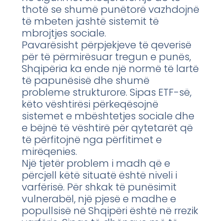
thotë se shumë punëtorë vazhdojnë
të mbeten jashtë sistemit të
mbrojtjes sociale.
Pavarësisht përpjekjeve të qeverisë
për të përmirësuar tregun e punës,
Shqipëria ka ende një normë të lartë
të papunësisë dhe shumë
probleme strukturore. Sipas ETF-së,
këto vështirësi përkeqësojnë
sistemet e mbështetjes sociale dhe
e bëjnë të vështirë për qytetarët që
të përfitojnë nga përfitimet e
mirëqenies.
Një tjetër problem i madh që e
përcjell këtë situatë është niveli i
varfërisë. Për shkak të punësimit
vulnerabël, një pjesë e madhe e
popullsisë në Shqipëri është në rrezik