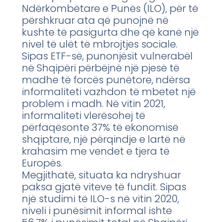
Ndërkombëtare e Punës (ILO), për të
përshkruar ata që punojnë në
kushte të pasigurta dhe që kanë një
nivel të ulët të mbrojtjes sociale.
Sipas ETF-së, punonjësit vulnerabël
në Shqipëri përbëjnë një pjesë të
madhe të forcës punëtore, ndërsa
informaliteti vazhdon të mbetet një
problem i madh. Në vitin 2021,
informaliteti vlerësohej të
përfaqësonte 37% të ekonomisë
shqiptare, një përqindje e lartë në
krahasim me vendet e tjera të
Europës.
Megjithatë, situata ka ndryshuar
paksa gjatë viteve të fundit. Sipas
një studimi të ILO-s në vitin 2020,
niveli i punësimit informal ishte