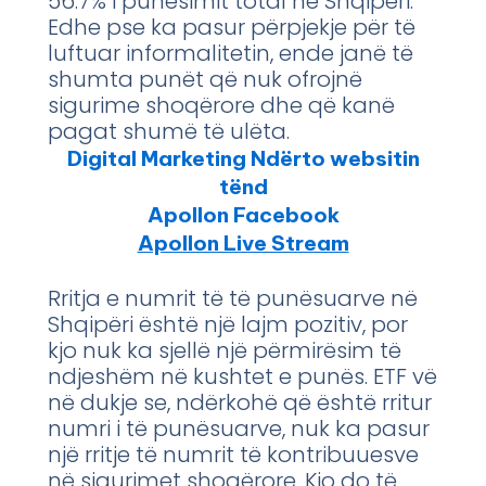
56.7% i punësimit total në Shqipëri.
Edhe pse ka pasur përpjekje për të
luftuar informalitetin, ende janë të
shumta punët që nuk ofrojnë
sigurime shoqërore dhe që kanë
pagat shumë të ulëta.
Digital Marketing Ndërto websitin
tënd
Apollon Facebook
Apollon Live Stream
Rritja e numrit të të punësuarve në
Shqipëri është një lajm pozitiv, por
kjo nuk ka sjellë një përmirësim të
ndjeshëm në kushtet e punës. ETF vë
në dukje se, ndërkohë që është rritur
numri i të punësuarve, nuk ka pasur
një rritje të numrit të kontribuuesve
në sigurimet shoqërore. Kjo do të