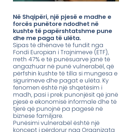
Në Shqipëri, një pjesë e madhe e
forcës punëtore ndodhet në
kushte të papërshtatshme pune
dhe me paga të ulëta.
Sipas të dhënave të fundit nga
Fondi Europian i Trajnimeve (ETF),
rreth 47% e të punësuarve janë të
angazhuar në punë vulnerabël, që
përfshin kushte të tilla si mungesa e
sigurimeve dhe pagat e ulëta. Ky
fenomen është një shqetësim i
madh, pasi i prek punonjësit që janë
pjesë e ekonomisë informale dhe të
tjerë që punojnë pa pagesë në
biznese familjare.
Punësimi vulnerabël është një
koncept i përdorur nga Organizata