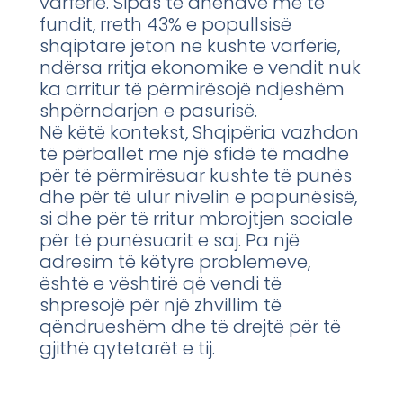
varfërie. Sipas të dhënave më të
fundit, rreth 43% e popullsisë
shqiptare jeton në kushte varfërie,
ndërsa rritja ekonomike e vendit nuk
ka arritur të përmirësojë ndjeshëm
shpërndarjen e pasurisë.
Në këtë kontekst, Shqipëria vazhdon
të përballet me një sfidë të madhe
për të përmirësuar kushte të punës
dhe për të ulur nivelin e papunësisë,
si dhe për të rritur mbrojtjen sociale
për të punësuarit e saj. Pa një
adresim të këtyre problemeve,
është e vështirë që vendi të
shpresojë për një zhvillim të
qëndrueshëm dhe të drejtë për të
gjithë qytetarët e tij.