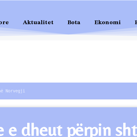
ore
Aktualitet
Bota
Ekonomi
në Norvegji
e e dheut përpin sht