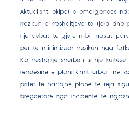
Aktualisht, ekipet e emergjencës nd
rrezikun e rrëshqitjeve të tjera dhe
një debat të gjerë mbi masat par
për të minimizuar rrezikun nga fatke
Kjo rrëshqitje shërben si një kujtes
rëndësinë e planifikimit urban në zo
pritet të hartojnë plane të reja sig
bregdetare nga incidente të ngja