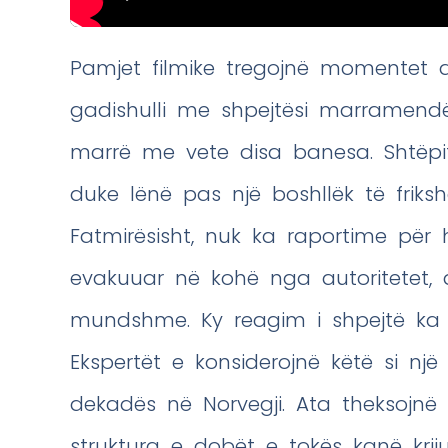
Pamjet filmike tregojnë momentet 
gadishulli me shpejtësi marramend
marrë me vete disa banesa. Shtëpi
duke lënë pas një boshllëk të frik
Fatmirësisht, nuk ka raportime për 
evakuuar në kohë nga autoritetet, 
mundshme. Ky reagim i shpejtë ka 
Ekspertët e konsiderojnë këtë si nj
dekadës në Norvegji. Ata theksojnë
struktura e dobët e tokës kanë kri