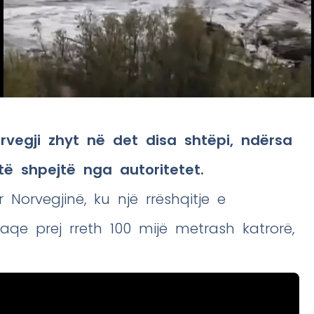
rvegji zhyt në det disa shtëpi, ndërsa
të shpejtë nga autoritetet.
 Norvegjinë, ku një rrëshqitje e
aqe prej rreth 100 mijë metrash katrorë,