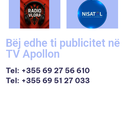
Bëj edhe ti publicitet në
TV Apollon
Tel:
+355 69 27 56 610
Tel: +355 69 51 27 033