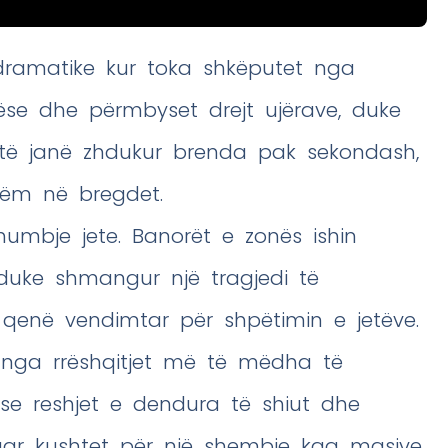
dramatike kur toka shkëputet nga
ëse dhe përmbyset drejt ujërave, duke
të janë zhdukur brenda pak sekondash,
shëm në bregdet.
humbje jete. Banorët e zonës ishin
duke shmangur një tragjedi të
qenë vendimtar për shpëtimin e jetëve.
ë nga rrëshqitjet më të mëdha të
 se reshjet e dendura të shiut dhe
juar kushtet për një shembje kaq masive.