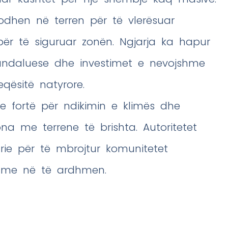
odhen në terren për të vlerësuar
 për të siguruar zonën. Ngjarja ka hapur
andaluese dhe investimet e nevojshme
qësitë natyrore.
ë e fortë për ndikimin e klimës dhe
na me terrene të brishta. Autoritetet
urie për të mbrojtur komunitetet
shme në të ardhmen.