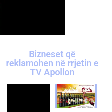
Bizneset që
reklamohen në rrjetin e
TV Apollon