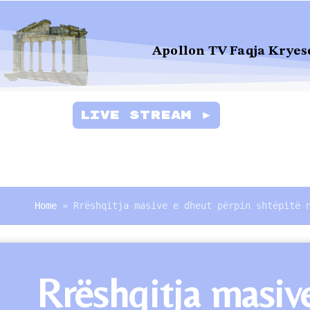
Apollon TV Faqja Kryes
Live Stream ►
Home
»
Rrëshqitja masive e dheut përpin shtëpitë 
Rrëshqitja masiv