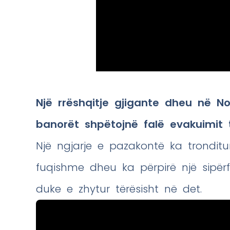
Një rrëshqitje gjigante dheu në No
banorët shpëtojnë falë evakuimit 
Një ngjarje e pazakontë ka tronditur
fuqishme dheu ka përpirë një sipërf
duke e zhytur tërësisht në det.