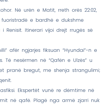
erë.
ohor. Në urën e Matit, rreth orës 22:02,
jë fuoristradë e bardhë e dukshme
Renisit. Itinerari vijoi drejt rrugës së
lli” afër ngjarjes fiksuan “Hyundai”-n e
s. Të nesërmen në “Qafën e Ulzës” u
jet pranë bregut, me shenja strangulimi;
enit.
oi asfiksi. Ekspertët vunë re dëmtime në
gimit në qafë. Plagë nga armë zjarri nuk