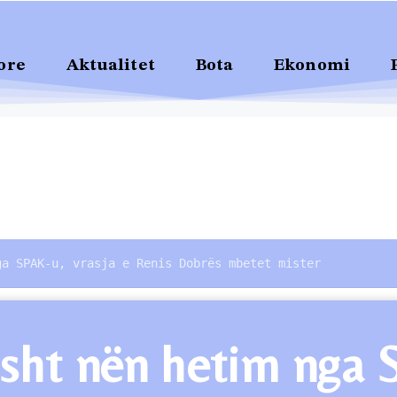
ore
Aktualitet
Bota
Ekonomi
ga SPAK-u, vrasja e Renis Dobrës mbetet mister
sht nën hetim nga S