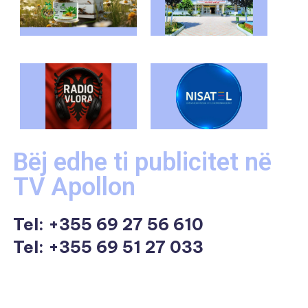
Bëj edhe ti publicitet në
TV Apollon
Tel:
+355 69 27 56 610
Tel: +355 69 51 27 033