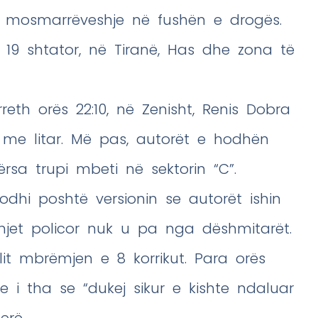
r mosmarrëveshje në fushën e drogës.
 19 shtator, në Tiranë, Has dhe zona të
, rreth orës 22:10, në Zenisht, Renis Dobra
e litar. Më pas, autorët e hodhën
ërsa trupi mbeti në sektorin “C”.
odhi poshtë versionin se autorët ishin
mjet policor nuk u pa nga dëshmitarët.
it mbrëmjen e 8 korrikut. Para orës
dhe i tha se “dukej sikur e kishte ndaluar