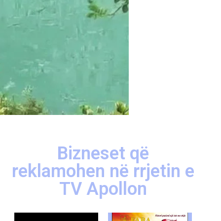
Bizneset që
reklamohen në rrjetin e
TV Apollon