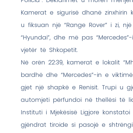
Policia”. Deklarimet u morën menjëh
Kamerat e sigurisë dhanë zinxhirin k
u fiksuan një “Range Rover” i zi, n
“Hyundai”, dhe më pas “Mercedes”-i i 
vjetër të Shkopetit.
Në orën 22:39, kamerat e lokalit “Mhi
bardhë dhe “Mercedes”-in e viktimë
gjet një shapkë e Renisit. Trupi u g
automjeti përfundoi në thellësi të liq
Instituti i Mjekësisë Ligjore konstat
gjëndrat tiroide si pasojë e shtrën