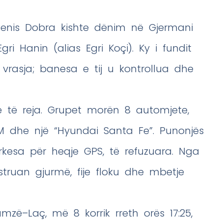
 Renis Dobra kishte dënim në Gjermani
ri Hanin (alias Egri Koçi). Ky i fundit
 vrasja; banesa e tij u kontrollua dhe
 të reja. Grupet morën 8 automjete,
M dhe një “Hyundai Santa Fe”. Punonjës
rkesa për heqje GPS, të refuzuara. Nga
truan gjurmë, fije floku dhe mbetje
zë–Laç, më 8 korrik rreth orës 17:25,