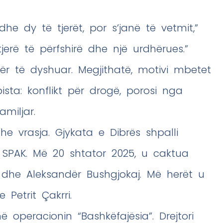
he dy të tjerët, por s’janë të vetmit,”
jerë të përfshirë dhe një urdhërues.”
atër të dyshuar. Megjithatë, motivi mbetet
sta: konflikt për drogë, porosi nga
miljar.
e vrasja. Gjykata e Dibrës shpalli
SPAK. Më 20 shtator 2025, u caktua
ti dhe Aleksandër Bushgjokaj. Më herët u
Petrit Çakrri.
në operacionin “Bashkëfajësia”. Drejtori