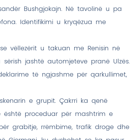
leksandër Bushgjokajn. Në tavolinë u pa
fona. Identifikimi u kryqëzua me
a se vëllezërit u takuan me Renisin në
sërish jashtë automjeteve pranë Ulzës.
 deklarime të ngjashme për qarkullimet,
skenarin e grupit. Çakrri ka qenë
he është proceduar për mashtrim e
për grabitje, rrëmbime, trafik droge dhe