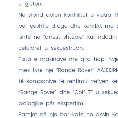
u gjetën.
Në sfond dolën konfliktet e vjetra.
për çështje droge dhe konflikt me Eg
ishte në “arrest shtëpie” kur ndodhi
celularët u sekuestruan.
Pista e makinave me qira hapi nyje
mes tyre një “Range Rover” AA333R
të kompanive të rentimit rrëfyen kë
“Range Rover” dhe “Golf 7” u sekues
biologjike për ekspertim.
Pamjet në një bar-kafe në aksin Kam