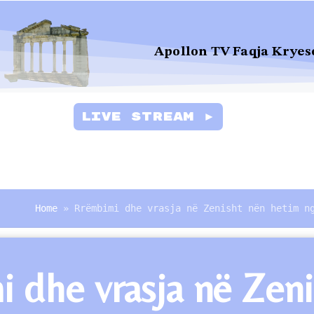
Apollon TV Faqja Kryes
Live Stream ►
Home
»
Rrëmbimi dhe vrasja në Zenisht nën hetim n
 dhe vrasja në Zeni