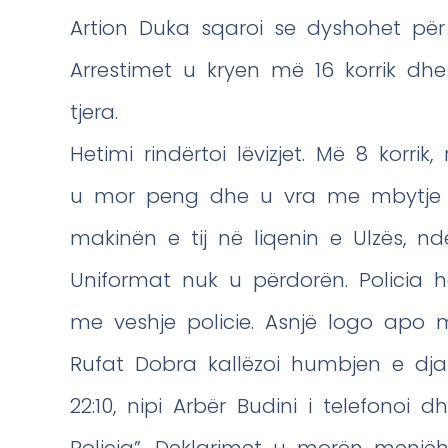
Artion Duka sqaroi se dyshohet pë
Arrestimet u kryen më 16 korrik dhe
tjera.
Hetimi rindërtoi lëvizjet. Më 8 korrik
u mor peng dhe u vra me mbytje m
makinën e tij në liqenin e Ulzës, nd
Uniformat nuk u përdorën. Policia h
me veshje policie. Asnjë logo apo 
Rufat Dobra kallëzoi humbjen e djal
22:10, nipi Arbër Budini i telefonoi 