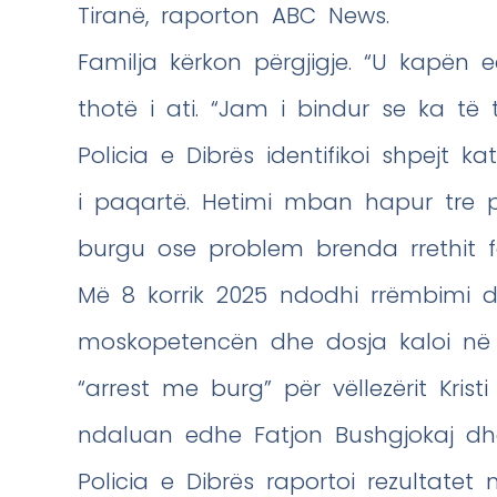
Tiranë, raporton ABC News.
Familja kërkon përgjigje. “U kapën ed
thotë i ati. “Jam i bindur se ka të t
Policia e Dibrës identifikoi shpejt k
i paqartë. Hetimi mban hapur tre pi
burgu ose problem brenda rrethit fa
Më 8 korrik 2025 ndodhi rrëmbimi dh
moskopetencën dhe dosja kaloi në 
“arrest me burg” për vëllezërit Kris
ndaluan edhe Fatjon Bushgjokaj dhe 
Policia e Dibrës raportoi rezultatet 