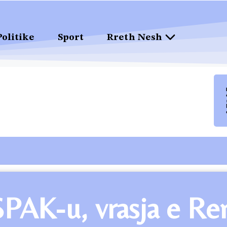
Politike
Sport
Rreth Nesh
PAK-u, vrasja e Re