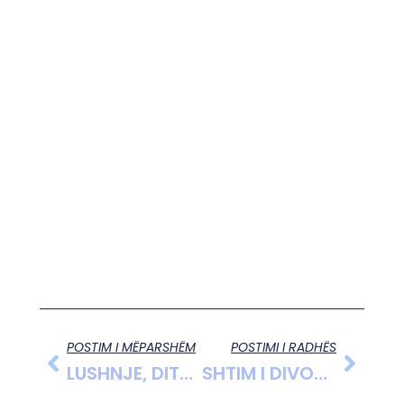
POSTIM I MËPARSHËM
POSTIMI I RADHËS
LUSHNJE, DITA E FUNDIT E APLIKIMEVE PËR SKEMËN MBËSHTETËSE NË BUJQËSI
SHTIM I DIVORCEVE NË SHQIPERI, FLET AVOKATJA SEILA DEMI