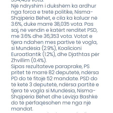
Një ndryshim i dukshëm ka ardhur
nga forca e tretë politike, Nisma-
Shqipëria Bëhet, e cila ka kaluar në
3.6%, duke marrë 38,035 vota. Pas
saj, në vendin e katërt renditet PSD,
me 3.6% dhe 36,353 vota. Votat e
tjera ndahen mes partive të vogla,
si Mundësia (2.9%), Koalicioni
Euroatlantik (1.2%), dhe Djathtas për
Zhvillim (0.4%).
Sipas rezultateve paraprake, PS
pritet të marrë 82 deputetë, ndërsa
PD do të fitojë 52 mandate. PSD do
të ketë 3 deputetë, ndërsa partitë e
tjera të vogla si Mundësia, Nisma-
Shqipëria Bëhet dhe Lëvizja Bashkë
do të përfaqësohen me nga një
mandat.