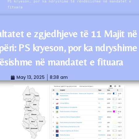
PS kryeson, por ka ndryshime të rëndësishme në mandatet e
fituara
ltatet e zgjedhjeve të 11 Majit në
përi: PS kryeson, por ka ndryshime
ësishme në mandatet e fituara
May 13, 2025
8:38 am