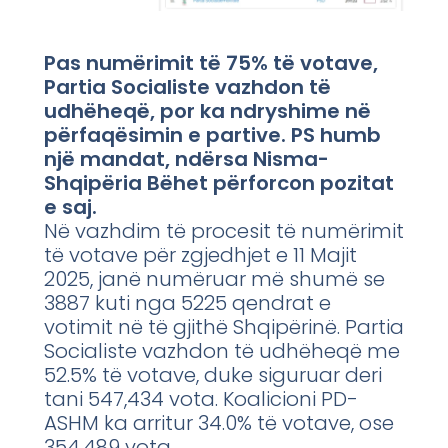
Pas numërimit të 75% të votave,
Partia Socialiste vazhdon të
udhëheqë, por ka ndryshime në
përfaqësimin e partive. PS humb
një mandat, ndërsa Nisma-
Shqipëria Bëhet përforcon pozitat
e saj.
Në vazhdim të procesit të numërimit
të votave për zgjedhjet e 11 Majit
2025, janë numëruar më shumë se
3887 kuti nga 5225 qendrat e
votimit në të gjithë Shqipërinë. Partia
Socialiste vazhdon të udhëheqë me
52.5% të votave, duke siguruar deri
tani 547,434 vota. Koalicioni PD-
ASHM ka arritur 34.0% të votave, ose
354,489 vota.