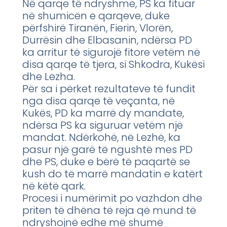
Në qarqe të ndryshme, PS ka fituar
në shumicën e qarqeve, duke
përfshirë Tiranën, Fierin, Vlorën,
Durrësin dhe Elbasanin, ndërsa PD
ka arritur të sigurojë fitore vetëm në
disa qarqe të tjera, si Shkodra, Kukësi
dhe Lezha.
Për sa i përket rezultateve të fundit
nga disa qarqe të veçanta, në
Kukës, PD ka marrë dy mandate,
ndërsa PS ka siguruar vetëm një
mandat. Ndërkohë, në Lezhë, ka
pasur një garë të ngushtë mes PD
dhe PS, duke e bërë të paqartë se
kush do të marrë mandatin e katërt
në këtë qark.
Procesi i numërimit po vazhdon dhe
priten të dhëna të reja që mund të
ndryshojnë edhe më shumë