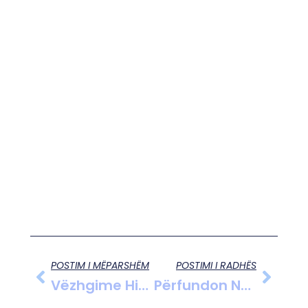
POSTIM I MËPARSHËM
POSTIMI I RADHËS
Vëzhgime Historike Léon Rey, 26.09.2008
Përfundon Numërimi I 92.5% Të Kutive, PS Kryeson Me 82 Mandate, PD 51