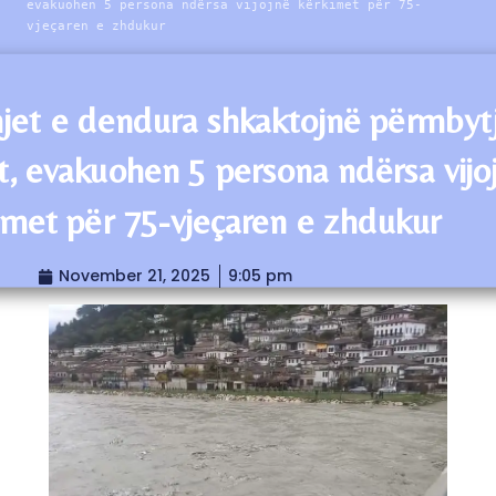
evakuohen 5 persona ndërsa vijojnë kërkimet për 75-
vjeçaren e zhdukur
jet e dendura shkaktojnë përmbyt
t, evakuohen 5 persona ndërsa vijo
imet për 75-vjeçaren e zhdukur
November 21, 2025
9:05 pm