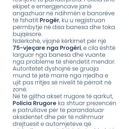
ekipet e emergjencave janë
angazhuar në ndihmën e banorëve
të fshatit
Progër
, ku u regjistruan
përmbytje në disa banesa dhe toka
bujqësore.
Ndërkohë, vijojnë kërkimet për një
75-vjeçare nga Progëri
, e cila është
larguar nga banesa dhe vuante
nga probleme të shëndetit mendor.
Autoritetet dyshojnë se gruaja
mund të jetë marrë nga rrjedha e
ujit pas rritjes së nivelit të përroit në
zonë.
Në të gjitha akset rrugore të qarkut,
Policia Rrugore
ka shtuar prezencën
e patrullave për të parandaluar
aksidentet dhe për të ndihmuar
drejtuesit e automjeteve që