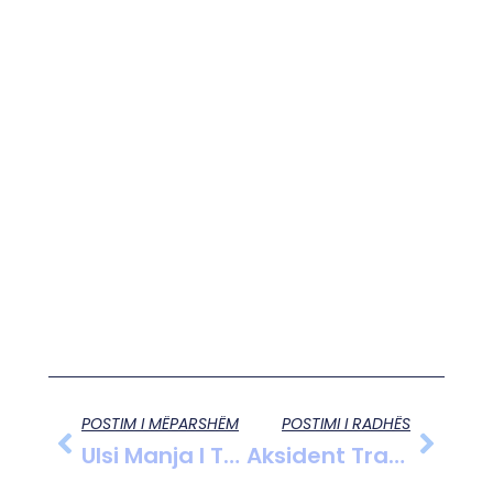
POSTIM I MËPARSHËM
POSTIMI I RADHËS
Ulsi Manja I Tregon Vendin Zegjine Çaushit, Kryetari I Komisionit Të Ligjeve I Pret Hovin Deputetes Së Re Të PS-Së: “Mëso Hierarkinë”
Aksident Tragjik Në “Rrugën E Kombit”, Humb Jetën 24-Vjeçari Eugen Bardhoku, Trafik I Rënduar Në Zonë