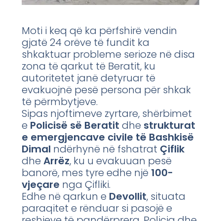
Moti i keq që ka përfshirë vendin
gjatë 24 orëve të fundit ka
shkaktuar probleme serioze në disa
zona të qarkut të Beratit, ku
autoritetet janë detyruar të
evakuojnë pesë persona për shkak
të përmbytjeve.
Sipas njoftimeve zyrtare, shërbimet
e
Policisë së Beratit
dhe
strukturat
e emergjencave civile të Bashkisë
Dimal
ndërhynë në fshatrat
Çiflik
dhe
Arrëz
, ku u evakuuan pesë
banorë, mes tyre edhe një
100-
vjeçare
nga Çifliki.
Edhe në qarkun e
Devollit
, situata
paraqitet e rënduar si pasojë e
reshjeve të pandërprera. Policia dhe