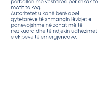
përballen me vështirësi për shkak të
motit të keq.
Autoritetet u kanë bërë apel
qytetarëve të shmangin lëvizjet e
panevojshme në zonat më të
rrezikuara dhe të ndjekin udhëzimet
e ekipeve të emergjencave.