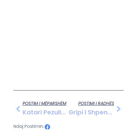
POSTIM I MËPARSHËM
POSTIMI I RADHËS
Katari Pezullon Rolin E Ndërmjetësit Mes Izraelit Dhe Hamasit.
Gripi I Shpendëve Nën Kontroll, Por Ministria E Bujqësisë Apel Për Kujdes.
Ndaj Postimin: