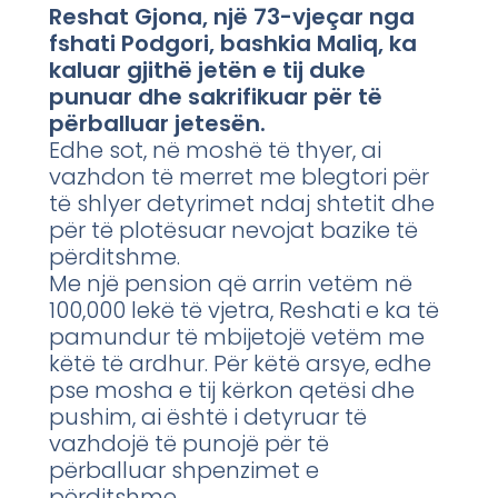
Reshat Gjona, një 73-vjeçar nga
fshati Podgori, bashkia Maliq, ka
kaluar gjithë jetën e tij duke
punuar dhe sakrifikuar për të
përballuar jetesën.
Edhe sot, në moshë të thyer, ai
vazhdon të merret me blegtori për
të shlyer detyrimet ndaj shtetit dhe
për të plotësuar nevojat bazike të
përditshme.
Me një pension që arrin vetëm në
100,000 lekë të vjetra, Reshati e ka të
pamundur të mbijetojë vetëm me
këtë të ardhur. Për këtë arsye, edhe
pse mosha e tij kërkon qetësi dhe
pushim, ai është i detyruar të
vazhdojë të punojë për të
përballuar shpenzimet e
përditshme.