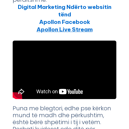
Digital Marketing Ndërto websitin
tënd
Apollon Facebook
Apollon Live Stream
Puna me blegtori, edhe pse kërkon
mund të madh dhe përkushtim,
është bërë shpëtimi i tij i vetëm.
Reshati kujdeset çdo ditë për