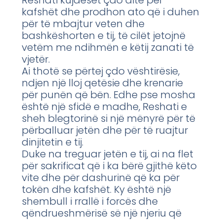
kafshët dhe prodhon ato që i duhen
për të mbajtur veten dhe
bashkëshorten e tij, të cilët jetojnë
vetëm me ndihmën e këtij zanati të
vjetër.
Ai thotë se përtej çdo vështirësie,
ndjen një lloj qetësie dhe krenarie
për punën që bën. Edhe pse mosha
është një sfidë e madhe, Reshati e
sheh blegtorinë si një mënyrë për të
përballuar jetën dhe për të ruajtur
dinjitetin e tij.
Duke na treguar jetën e tij, ai na flet
për sakrificat që i ka bërë gjithë këto
vite dhe për dashurinë që ka për
tokën dhe kafshët. Ky është një
shembull i rrallë i forcës dhe
qëndrueshmërisë së një njeriu që