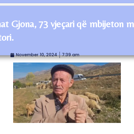
at Gjona, 73 vjeçari që mbijeton 
ori.
November 10, 2024
7:39 am