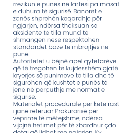
rrezikun e punës në lartësi pa masat
e duhura të sigurisë. Banorët e
zonës shprehën keqardhje për
ngjarjen, ndërsa theksuan se
aksidente të tilla mund të
shmangen nëse respektohen
standardet bazë të mbrojtjes në
punë.
Autoritetet u bëjnë apel qytetarëve
që të tregohen të kujdesshëm gjatë
kryerjes së punimeve të tilla dhe të
sigurohen që kushtet e punës të
jenë në përputhje me normat e
sigurisë.
Materialet procedurale për këtë rast
i janë referuar Prokurorisë për
veprime të mëtejshme, ndërsa
vijojnë hetimet për të zbardhur çdo
detaj që lidhet me ngjarjen. Ky