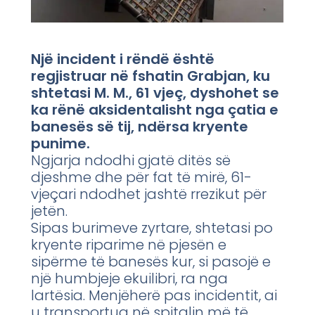
Një incident i rëndë është
regjistruar në fshatin Grabjan, ku
shtetasi M. M., 61 vjeç, dyshohet se
ka rënë aksidentalisht nga çatia e
banesës së tij, ndërsa kryente
punime.
Ngjarja ndodhi gjatë ditës së
djeshme dhe për fat të mirë, 61-
vjeçari ndodhet jashtë rrezikut për
jetën.
Sipas burimeve zyrtare, shtetasi po
kryente riparime në pjesën e
sipërme të banesës kur, si pasojë e
një humbjeje ekuilibri, ra nga
lartësia. Menjëherë pas incidentit, ai
u transportua në spitalin më të