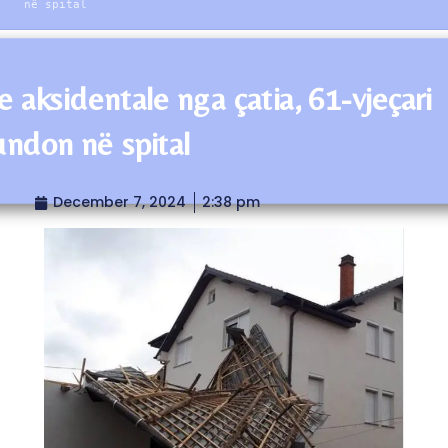
në spital
e aksidentale nga çatia, 61-vjeçari
undon në spital
December 7, 2024
2:38 pm