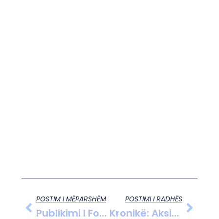
POSTIM I MËPARSHËM
POSTIMI I RADHËS
Publikimi I Fotove Intime, 59-Vjeçari Nga Lushnja Në Kërkim Policor
Kronikë: Aksident Në Bypassin E Fierit, Një I Plagosur Dhe Një Viktimë