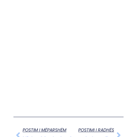
POSTIM I MËPARSHËM
POSTIMI I RADHËS