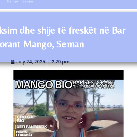
Mango, Seman
ksim dhe shije të freskët në Bar
orant Mango, Seman
July 24, 2025
12:29 pm