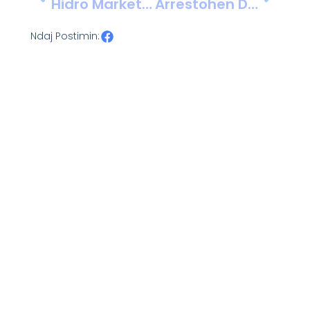
Hidro Market “Doko” Ofron Tualete Moderne Me Dizajn Dhe Cilësi Europiane
Arrestohen Dy Të Rinj Në Shkodër Për Shfrytëzim Seksual Të Mitureve
Ndaj Postimin: