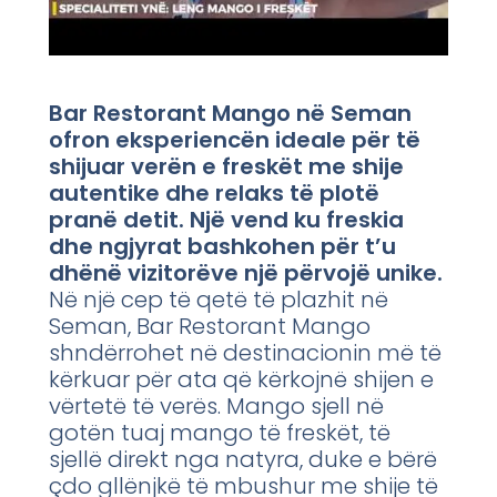
Bar Restorant Mango në Seman
ofron eksperiencën ideale për të
shijuar verën e freskët me shije
autentike dhe relaks të plotë
pranë detit. Një vend ku freskia
dhe ngjyrat bashkohen për t’u
dhënë vizitorëve një përvojë unike.
Në një cep të qetë të plazhit në
Seman, Bar Restorant Mango
shndërrohet në destinacionin më të
kërkuar për ata që kërkojnë shijen e
vërtetë të verës. Mango sjell në
gotën tuaj mango të freskët, të
sjellë direkt nga natyra, duke e bërë
çdo gllënjkë të mbushur me shije të