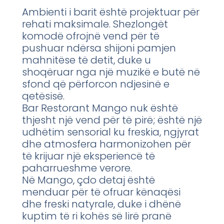
Ambienti i barit është projektuar për
rehati maksimale. Shezlongët
komodë ofrojnë vend për të
pushuar ndërsa shijoni pamjen
mahnitëse të detit, duke u
shoqëruar nga një muzikë e butë në
sfond që përforcon ndjesinë e
qetësisë.
Bar Restorant Mango nuk është
thjesht një vend për të pirë; është një
udhëtim sensorial ku freskia, ngjyrat
dhe atmosfera harmonizohen për
të krijuar një eksperiencë të
paharrueshme verore.
Në Mango, çdo detaj është
menduar për të ofruar kënaqësi
dhe freski natyrale, duke i dhënë
kuptim të ri kohës së lirë pranë