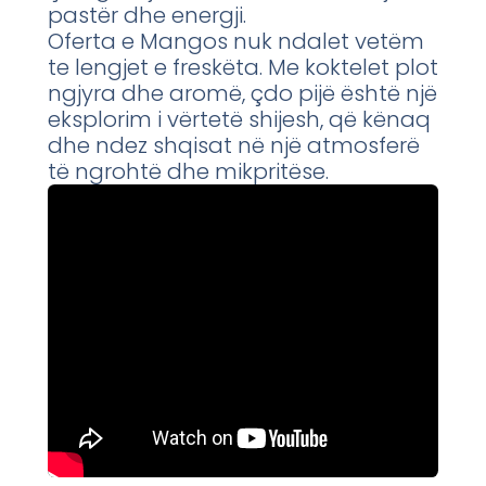
pastër dhe energji.
Oferta e Mangos nuk ndalet vetëm
te lengjet e freskëta. Me koktelet plot
ngjyra dhe aromë, çdo pijë është një
eksplorim i vërtetë shijesh, që kënaq
dhe ndez shqisat në një atmosferë
të ngrohtë dhe mikpritëse.