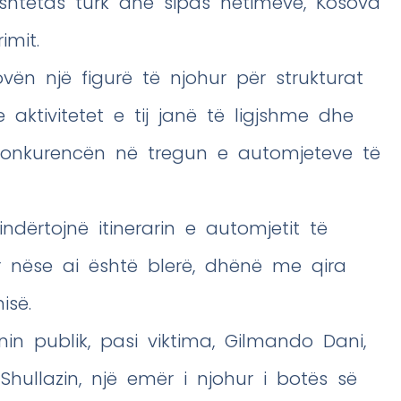
ë shtetas turk dhe sipas hetimeve, Kosova
imit.
vën një figurë të njohur për strukturat
 aktivitetet e tij janë të ligjshme dhe
 konkurencën në tregun e automjeteve të
ndërtojnë itinerarin e automjetit të
r nëse ai është blerë, dhënë me qira
isë.
onin publik, pasi viktima, Gilmando Dani,
 Shullazin, një emër i njohur i botës së