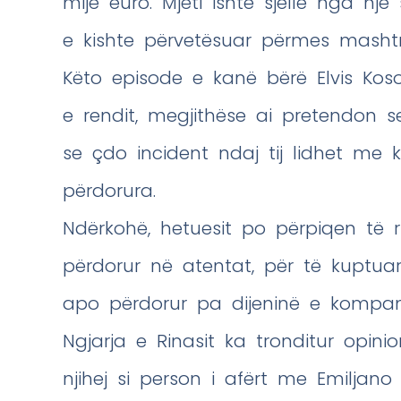
mijë euro. Mjeti ishte sjellë nga nj
e kishte përvetësuar përmes mashtr
Këto episode e kanë bërë Elvis Koso
e rendit, megjithëse ai pretendon se
se çdo incident ndaj tij lidhet me
përdorura.
Ndërkohë, hetuesit po përpiqen të ri
përdorur në atentat, për të kuptua
apo përdorur pa dijeninë e kompan
Ngjarja e Rinasit ka tronditur opini
njihej si person i afërt me Emiljano