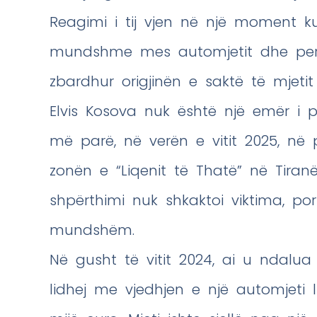
Reagimi i tij vjen në një moment kur
mundshme mes automjetit dhe perso
zbardhur origjinën e saktë të mjetit
Elvis Kosova nuk është një emër i 
më parë, në verën e vitit 2025, në p
zonën e “Liqenit të Thatë” në Tiranë 
shpërthimi nuk shkaktoi viktima, po
mundshëm.
Në gusht të vitit 2024, ai u ndalua
lidhej me vjedhjen e një automjeti l