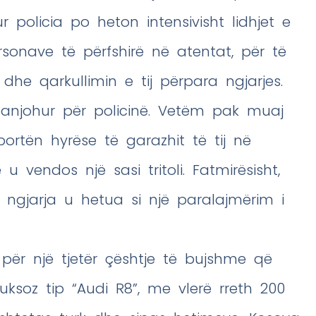
 policia po heton intensivisht lidhjet e
nave të përfshirë në atentat, për të
 dhe qarkullimin e tij përpara ngjarjes.
panjohur për policinë. Vetëm pak muaj
ortën hyrëse të garazhit të tij në
u vendos një sasi tritoli. Fatmirësisht,
r ngjarja u hetua si një paralajmërim i
 për një tjetër çështje të bujshme që
uksoz tip “Audi R8”, me vlerë rreth 200