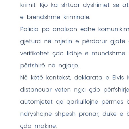
krimit. Kjo ka shtuar dyshimet se at
e brendshme kriminale.
Policia po analizon edhe komunikim
gjetura në mjetin e përdorur gjatë
verifikohet çdo lidhje e mundshm
përfshirë në ngjarje.
Në këtë kontekst, deklarata e Elvis 
distancuar veten nga çdo përfshirje 
automjetet që qarkullojnë përmes b
ndryshojnë shpesh pronar, duke e bë
çdo makine.