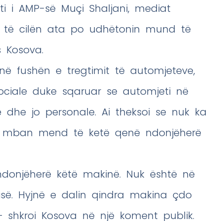
i i AMP-së Muçi Shaljani, mediat
 të cilën ata po udhëtonin mund të
s Kosova.
j në fushën e tregtimit të automjeteve,
ociale duke sqaruar se automjeti në
 dhe jo personale. Ai theksoi se nuk ka
 e mban mend të ketë qenë ndonjëherë
onjëherë këtë makinë. Nuk është në
së. Hyjnë e dalin qindra makina çdo
– shkroi Kosova në një koment publik.