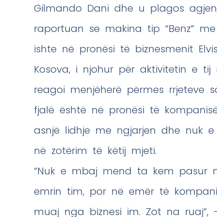
Gilmando Dani dhe u plagos agjent
raportuan se makina tip “Benz” me
ishte në pronësi të biznesmenit Elvi
Kosova, i njohur për aktivitetin e ti
reagoi menjëherë përmes rrjeteve s
fjalë është në pronësi të kompanisë
asnjë lidhje me ngjarjen dhe nuk
në zotërim të këtij mjeti.
“Nuk e mbaj mend ta kem pasur nd
emrin tim, por në emër të kompani
muaj nga biznesi im. Zot na ruaj”, 