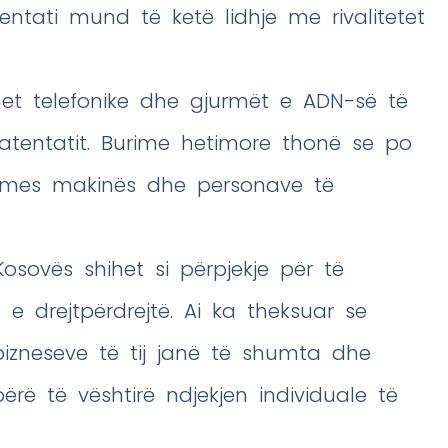
entati mund të ketë lidhje me rivalitetet
et telefonike dhe gjurmët e ADN-së të
 atentatit. Burime hetimore thonë se po
e mes makinës dhe personave të
Kosovës shihet si përpjekje për të
e drejtpërdrejtë. Ai ka theksuar se
izneseve të tij janë të shumta dhe
rë të vështirë ndjekjen individuale të