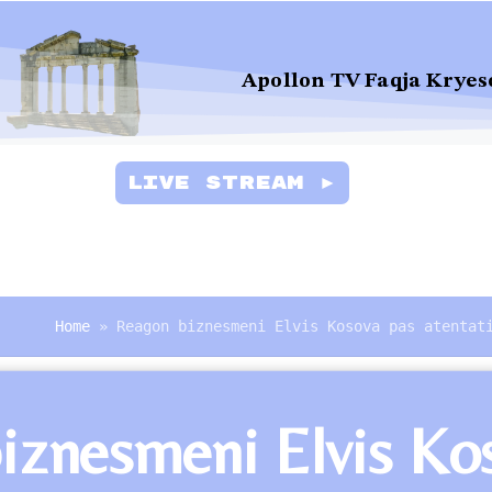
Apollon TV Faqja Kryes
Live Stream ►
Home
»
Reagon biznesmeni Elvis Kosova pas atentat
znesmeni Elvis Koso