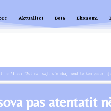
ore
Aktualitet
Bota
Ekonomi
it në Rinas: “Zot na ruaj, s’e mbaj mend të kem pasur nj
va pas atentatit në 