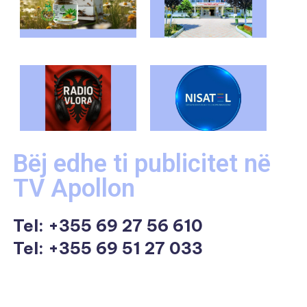
Bëj edhe ti publicitet në
TV Apollon
Tel:
+355 69 27 56 610
Tel: +355 69 51 27 033