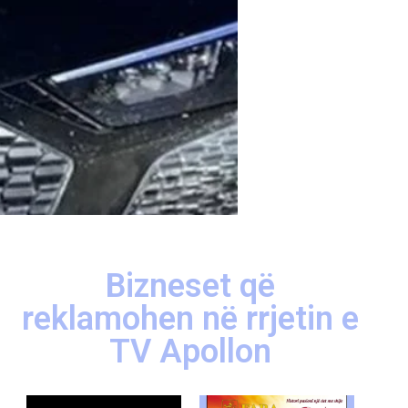
Bizneset që
reklamohen në rrjetin e
TV Apollon