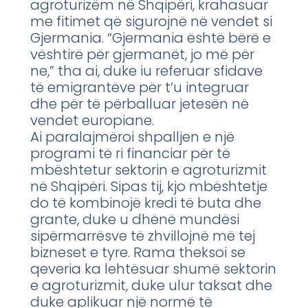
agroturizëm në Shqipëri, krahasuar
me fitimet që sigurojnë në vendet si
Gjermania. “Gjermania është bërë e
vështirë për gjermanët, jo më për
ne,” tha ai, duke iu referuar sfidave
të emigrantëve për t’u integruar
dhe për të përballuar jetesën në
vendet europiane.
Ai paralajmëroi shpalljen e një
programi të ri financiar për të
mbështetur sektorin e agroturizmit
në Shqipëri. Sipas tij, kjo mbështetje
do të kombinojë kredi të buta dhe
grante, duke u dhënë mundësi
sipërmarrësve të zhvillojnë më tej
bizneset e tyre. Rama theksoi se
qeveria ka lehtësuar shumë sektorin
e agroturizmit, duke ulur taksat dhe
duke aplikuar një normë të