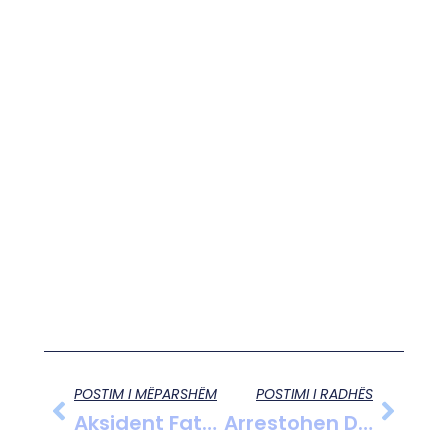
POSTIM I MËPARSHËM
POSTIMI I RADHËS
Aksident Fatal Në Kantierin E Aeroportit Të Vlorës, Arrestohet Drejtuesi I Fadromës
Arrestohen Dy Persona Në Fier, Zbulohet Lëndë Narkotike Gjatë Kontrollit Në Dyqan Celularësh