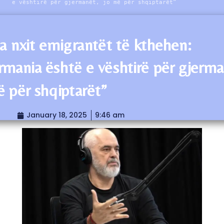
e vështirë për gjermanët, jo më për shqiptarët”
 nxit emigrantët të kthehen:
rmania është e vështirë për gjerma
ë për shqiptarët”
January 18, 2025
9:46 am