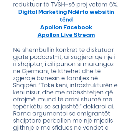
reduktuar të TVSH-së prej vetëm 6%.
Digital Marketing Ndërto websitin
tënd
Apollon Facebook
Apollon Live Stream
Në shembullin konkret të diskutuar
gjatë podcast-it, ai sugjeroi që një i
ri shqiptar, i cili punon si marangoz
në Gjermani, të kthehet dhe të
zgjerojë biznesin e familjes në
Shqipëri. “Tokë keni, infrastrukturën e
keni nisur, dhe me mbështetjen që
ofrojmë, mund të arrini shumë më
tepër këtu se sa jashtë,” deklaroi ai.
Rama argumentoi se emigrantët
shqiptarë përballen me një mjedis
gjithnjë e më sfidues në vendet e