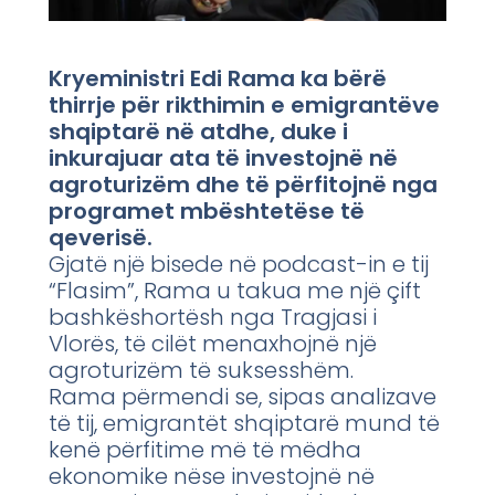
Kryeministri Edi Rama ka bërë
thirrje për rikthimin e emigrantëve
shqiptarë në atdhe, duke i
inkurajuar ata të investojnë në
agroturizëm dhe të përfitojnë nga
programet mbështetëse të
qeverisë.
Gjatë një bisede në podcast-in e tij
“Flasim”, Rama u takua me një çift
bashkëshortësh nga Tragjasi i
Vlorës, të cilët menaxhojnë një
agroturizëm të suksesshëm.
Rama përmendi se, sipas analizave
të tij, emigrantët shqiptarë mund të
kenë përfitime më të mëdha
ekonomike nëse investojnë në