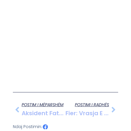
POSTIM I MËPARSHËM
POSTIMI I RADHËS
Aksident Fatal Në Berat, Humb Jetën Pasagjeri 33-Vjeçar
Fier: Vrasja E 80-Vjeçarit Për Një Birrë, Prokuroria Çon Ilir Nukajn Për Gjykim
Ndaj Postimin: