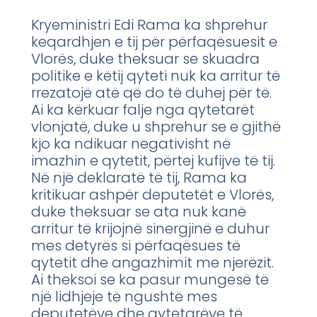
Kryeministri Edi Rama ka shprehur
keqardhjen e tij për përfaqësuesit e
Vlorës, duke theksuar se skuadra
politike e këtij qyteti nuk ka arritur të
rrezatojë atë që do të duhej për të.
Ai ka kërkuar falje nga qytetarët
vlonjatë, duke u shprehur se e gjithë
kjo ka ndikuar negativisht në
imazhin e qytetit, përtej kufijve të tij.
Në një deklaratë të tij, Rama ka
kritikuar ashpër deputetët e Vlorës,
duke theksuar se ata nuk kanë
arritur të krijojnë sinergjinë e duhur
mes detyrës si përfaqësues të
qytetit dhe angazhimit me njerëzit.
Ai theksoi se ka pasur mungesë të
një lidhjeje të ngushtë mes
deputetëve dhe qytetarëve të