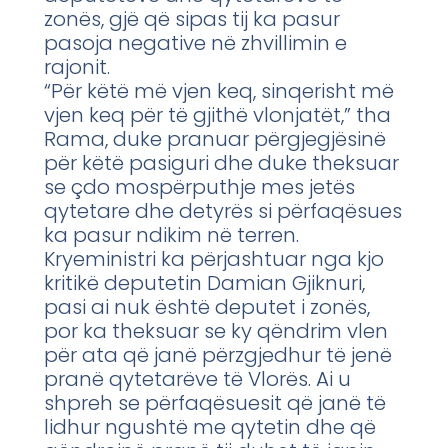
zonës, gjë që sipas tij ka pasur
pasoja negative në zhvillimin e
rajonit.
“Për këtë më vjen keq, sinqerisht më
vjen keq për të gjithë vlonjatët,” tha
Rama, duke pranuar përgjegjësinë
për këtë pasiguri dhe duke theksuar
se çdo mospërputhje mes jetës
qytetare dhe detyrës si përfaqësues
ka pasur ndikim në terren.
Kryeministri ka përjashtuar nga kjo
kritikë deputetin Damian Gjiknuri,
pasi ai nuk është deputet i zonës,
por ka theksuar se ky qëndrim vlen
për ata që janë përzgjedhur të jenë
pranë qytetarëve të Vlorës. Ai u
shpreh se përfaqësuesit që janë të
lidhur ngushtë me qytetin dhe që