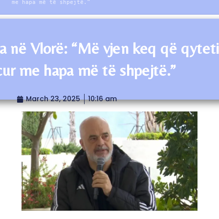
me hapa më të shpejtë.”
 në Vlorë: “Më vjen keq që qyteti
cur me hapa më të shpejtë.”
March 23, 2025
10:16 am