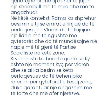
qëndrojnë pranë tij duhet të japin
një shembull më të mirë dhe më të
angazhuar.
Në këtë kontekst, Rama ka shprehur
besimin e tij se emrat e rinj që do të
përfaqësojnë Vlorën do të krijojnë
një lidhje më të ngushtë me
qytetarët dhe do të mundësojnë një
hapje më të gjerë të Partisë
Socialiste në këtë zonë.
Kryeministri ka bërë të qartë se ky
është një moment kyç për Vlorën
dhe se ai ka besim se këta
përfaqësues do të bëhen pika
referimi për qytetarët e kësaj zone,
duke garantuar një angazhim më
të fortë dhe më afër njerëzve.