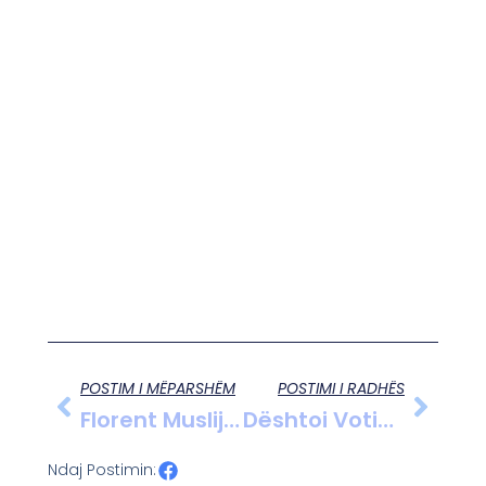
POSTIM I MËPARSHËM
POSTIMI I RADHËS
Florent Muslija Pas Barazimit Me Zvicrën: “E Treguam Veten, Tani Synojmë Play-Offin”
Dështoi Votimi Për Qeverinë E Re Në Kosovë
Ndaj Postimin: