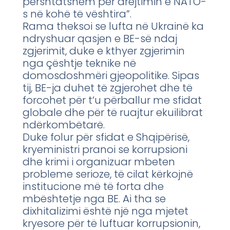
përshtatshëm për drejtimin e NATO-
s në kohë të vështira”.
Rama theksoi se lufta në Ukrainë ka
ndryshuar qasjen e BE-së ndaj
zgjerimit, duke e kthyer zgjerimin
nga çështje teknike në
domosdoshmëri gjeopolitike. Sipas
tij, BE-ja duhet të zgjerohet dhe të
forcohet për t’u përballur me sfidat
globale dhe për të ruajtur ekuilibrat
ndërkombëtarë.
Duke folur për sfidat e Shqipërisë,
kryeministri pranoi se korrupsioni
dhe krimi i organizuar mbeten
probleme serioze, të cilat kërkojnë
institucione më të forta dhe
mbështetje nga BE. Ai tha se
dixhitalizimi është një nga mjetet
kryesore për të luftuar korrupsionin,