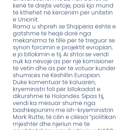
kenë të drejtë vetoje, pasi kjo mund
të kthehet në kërcënim për unitetin
e Unionit.
Rama u shpreh se Shqipëria është e
gatshme të heqë dorë nga
mekanizma të tillë për të treguar se
synon forcimin e projektit evropian,
e jo bllokimin e tij. Ai shtoi se vendi
nuk ka nevojë as për një komisioner
të vetin dhe as për të votuar kundër
shumicës në Këshillin Europian.
Duke komentuar të kaluarën,
kryeministri foli për bllokadat e
dikurshme të Holandës. Sipas tij,
vendi ka mësuar shumë nga
bashkëpunimi me ish-kryeministrin
Mark Rutte, të cilin e cilësoi “politikan
mjeshtër dhe njeriun më të