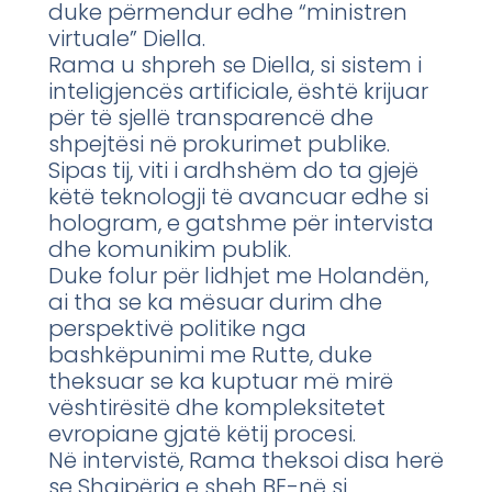
duke përmendur edhe “ministren
virtuale” Diella.
Rama u shpreh se Diella, si sistem i
inteligjencës artificiale, është krijuar
për të sjellë transparencë dhe
shpejtësi në prokurimet publike.
Sipas tij, viti i ardhshëm do ta gjejë
këtë teknologji të avancuar edhe si
hologram, e gatshme për intervista
dhe komunikim publik.
Duke folur për lidhjet me Holandën,
ai tha se ka mësuar durim dhe
perspektivë politike nga
bashkëpunimi me Rutte, duke
theksuar se ka kuptuar më mirë
vështirësitë dhe kompleksitetet
evropiane gjatë këtij procesi.
Në intervistë, Rama theksoi disa herë
se Shqipëria e sheh BE-në si