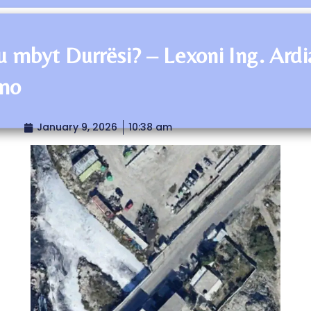
u mbyt Durrësi? – Lexoni Ing. Ardi
mo
January 9, 2026
10:38 am