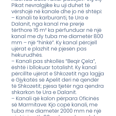
Pikat nevralgjike ku uji duhet të
vërshojë në kanale dhe jo në shtëpi:
– Kanali te karburanti, te Ura e
Dalanit, nga kanal me prerje
tërthore 16 m² ka përfunduar në një
kanal me dy tuba me diametër 800
mm – një “hinkë”. Ky kanal përcjell
ujërat e plazhit në pjesën pas
hekurudhës.
– Kanali pas shkollës “Beqir Çela”,
është i bllokuar totalisht. Ky kanal
përcillte ujërat e Shkozetit nga lagjja
e Gjykatës së Apelit deri në qendër
të Shkozetit; pjesa tjetër nga qendra
shkarkon te Ura e Dalanit.
– Kanali që kalon përpara Oficinës
së Marmitave: Kjo copë kanali, me
tuba me diametër 2000 mm në një