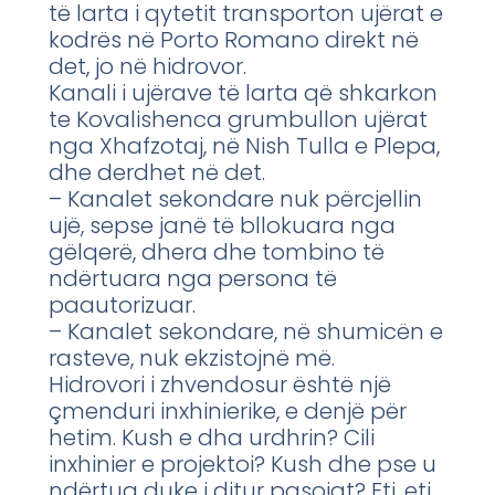
të larta i qytetit transporton ujërat e
kodrës në Porto Romano direkt në
det, jo në hidrovor.
Kanali i ujërave të larta që shkarkon
te Kovalishenca grumbullon ujërat
nga Xhafzotaj, në Nish Tulla e Plepa,
dhe derdhet në det.
– Kanalet sekondare nuk përcjellin
ujë, sepse janë të bllokuara nga
gëlqerë, dhera dhe tombino të
ndërtuara nga persona të
paautorizuar.
– Kanalet sekondare, në shumicën e
rasteve, nuk ekzistojnë më.
Hidrovori i zhvendosur është një
çmenduri inxhinierike, e denjë për
hetim. Kush e dha urdhrin? Cili
inxhinier e projektoi? Kush dhe pse u
ndërtua duke i ditur pasojat? Etj, etj.