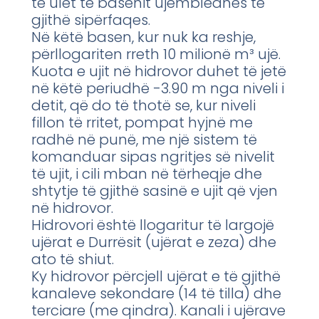
të ulët të basenit ujëmbledhës të
gjithë sipërfaqes.
Në këtë basen, kur nuk ka reshje,
përllogariten rreth 10 milionë m³ ujë.
Kuota e ujit në hidrovor duhet të jetë
në këtë periudhë -3.90 m nga niveli i
detit, që do të thotë se, kur niveli
fillon të rritet, pompat hyjnë me
radhë në punë, me një sistem të
komanduar sipas ngritjes së nivelit
të ujit, i cili mban në tërheqje dhe
shtytje të gjithë sasinë e ujit që vjen
në hidrovor.
Hidrovori është llogaritur të largojë
ujërat e Durrësit (ujërat e zeza) dhe
ato të shiut.
Ky hidrovor përcjell ujërat e të gjithë
kanaleve sekondare (14 të tilla) dhe
terciare (me qindra). Kanali i ujërave