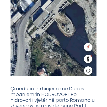
Çmëduria inxhinjerike në Durrës
mban emrin HODROVORI. Po
hidrovori i vjetër në porto Romano u
zhvendos se i prishte punë Portit