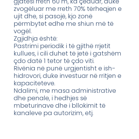
gjatësi rreth 60 m, ka çeduar, duke
zvogëluar me rreth 70% tërheqjen e
ujit dhe, si pasojë, kjo zonë
përmbytet edhe me shiun më të
vogël.
Zgjidhja është:
Pastrimi periodik i të gjithë rrjetit
kullues, i cili duhet të jetë i gatshëm
çdo datë 1 tetor të çdo viti.
Rivënia në punë urgjentisht e ish-
hidrovori, duke investuar në rritjen e
kapaciteteve.
Ndalimi, me masa administrative
dhe penale, i hedhjes së
mbeturinave dhe i bllokimit të
kanaleve pa autorizim, etj.