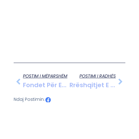
POSTIM I MËPARSHËM
POSTIMI I RADHËS
Fondet Për Emergjencat Civile Rriten, Por Shqipëria Ende Ka Nevojë Për Investime Më Të Mëdha Në Menaxhimin E Katastrofave Natyrore
Rrëshqitjet E Dherave Bllokojnë Dy Rrugë Të Aksit Gjirokastër-Tepelenë, Qarkullimi Vazhdon Me Vështirësi
Ndaj Postimin: