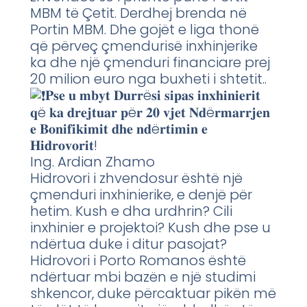
MBM të Çetit. Derdhej brenda në
Portin MBM. Dhe gojët e liga thonë
që përveç çmendurisë inxhinjerike
ka dhe një çmenduri financiare prej
20 milion euro nga buxheti i shtetit..
𝐏𝐬𝐞 𝐮 𝐦𝐛𝐲𝐭 𝐃𝐮𝐫𝐫ë𝐬𝐢 𝐬𝐢𝐩𝐚𝐬 𝐢𝐧𝐱𝐡𝐢𝐧𝐢𝐞𝐫𝐢𝐭
𝐪ë 𝐤𝐚 𝐝𝐫𝐞𝐣𝐭𝐮𝐚𝐫 𝐩ë𝐫 𝟐𝟎 𝐯𝐣𝐞𝐭 𝐍𝐝ë𝐫𝐦𝐚𝐫𝐫𝐣𝐞𝐧
𝐞 𝐁𝐨𝐧𝐢𝐟𝐢𝐤𝐢𝐦𝐢𝐭 𝐝𝐡𝐞 𝐧𝐝ë𝐫𝐭𝐢𝐦𝐢𝐧 𝐞
𝐇𝐢𝐝𝐫𝐨𝐯𝐨𝐫𝐢𝐭!
Ing. Ardian Zhamo
Hidrovori i zhvendosur është një
çmenduri inxhinierike, e denjë për
hetim. Kush e dha urdhrin? Cili
inxhinier e projektoi? Kush dhe pse u
ndërtua duke i ditur pasojat?
Hidrovori i Porto Romanos është
ndërtuar mbi bazën e një studimi
shkencor, duke përcaktuar pikën më