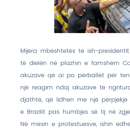
Mijëra mbështetës të ish-presidentit
të dielën në plazhin e famshëm C
akuzave që ai po përballet për tent
një reagim ndaj akuzave të ngritura 
djathtë, që lidhen me një përpjekje
e Brazilit pas humbjes së tij në zgje
Në mesin e protestuesve, ishin edh