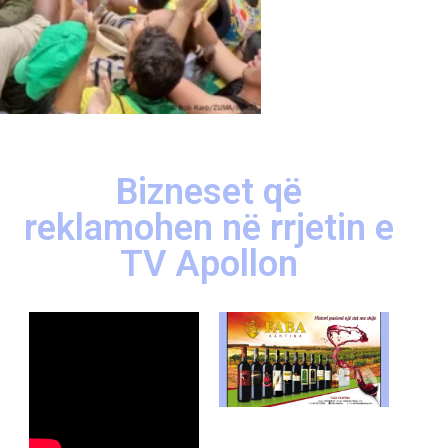
Bizneset që
reklamohen në rrjetin e
TV Apollon