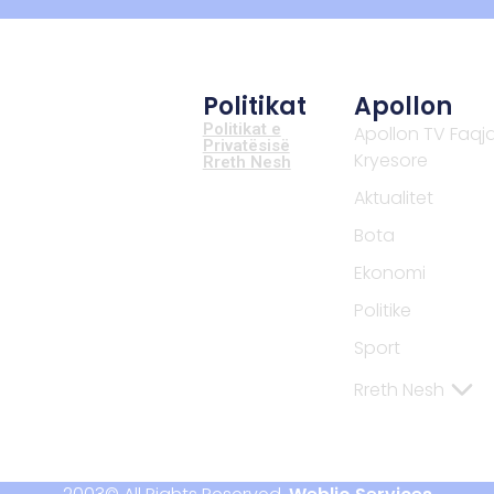
Politikat
Apollon
Politikat e
Apollon TV Faqj
Privatësisë
Kryesore
Rreth Nesh
Aktualitet
Bota
Ekonomi
Politike
Sport
Rreth Nesh