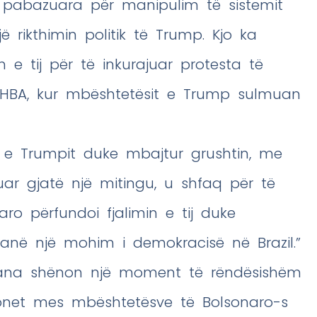
 pabazuara për manipulim të sistemit
jë rikthimin politik të Trump. Kjo ka
 e tij për të inkurajuar protesta të
SHBA, kur mbështetësit e Trump sulmuan
e Trumpit duke mbajtur grushtin, me
luar gjatë një mitingu, u shfaq për të
aro përfundoi fjalimin e tij duke
janë një mohim i demokracisë në Brazil.”
bana shënon një moment të rëndësishëm
sionet mes mbështetësve të Bolsonaro-s