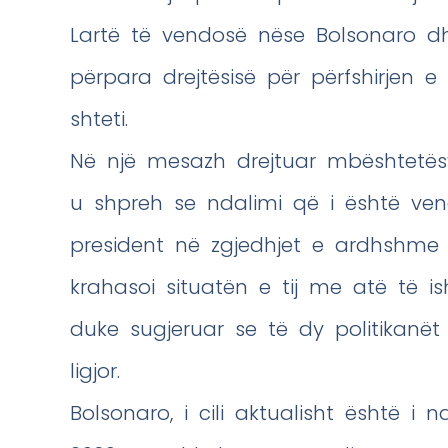
Lartë të vendosë nëse Bolsonaro dh
përpara drejtësisë për përfshirjen
shteti.
Në një mesazh drejtuar mbështetësv
u shpreh se ndalimi që i është ven
president në zgjedhjet e ardhshme 
krahasoi situatën e tij me atë të i
duke sugjeruar se të dy politikanët
ligjor.
Bolsonaro, i cili aktualisht është i 