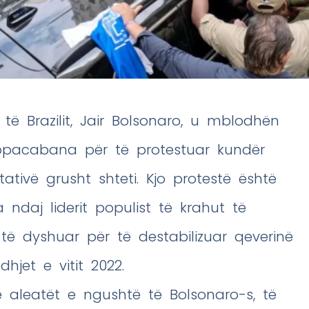
 të Brazilit, Jair Bolsonaro, u mblodhën
opacabana për të protestuar kundër
ativë grusht shteti. Kjo protestë është
ndaj liderit populist të krahut të
 të dyshuar për të destabilizuar qeverinë
dhjet e vitit 2022.
e aleatët e ngushtë të Bolsonaro-s, të