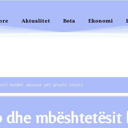
ore
Aktualitet
Bota
Ekonomi
ësit kundër akuzave për grusht shteti
ro dhe mbështetësit