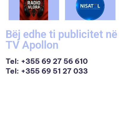
Bëj edhe ti publicitet në
TV Apollon
Tel:
+355 69 27 56 610
Tel: +355 69 51 27 033