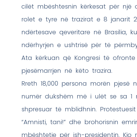
cilët mbështesnin kërkesat për një
rolet e tyre në trazirat e 8 janarit
ndërtesave qeveritare në Brasilia, 
ndërhyrjen e ushtrisë për të përmbys
Ata kërkuan që Kongresi të ofronte
pjesëmarrjen në këto trazira.
Rreth 18,000 persona morën pjesë 
numër dukshëm më i ulët se sa 1 mi
shpresuar të mblidhnin. Protestue
“Amnisti, tani!” dhe brohorisnin emr
mbështetje për ish-presidentin. Kjo