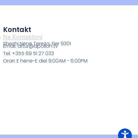
Kontakt
Na Kontaktoni
a
Sheshi Nënë Tereza, Fier 9301
Email: artur@apollon.tv
Tel: +355 69 51 27 033
Orari: E hënë-E diel 9:00AM - 6:00PM