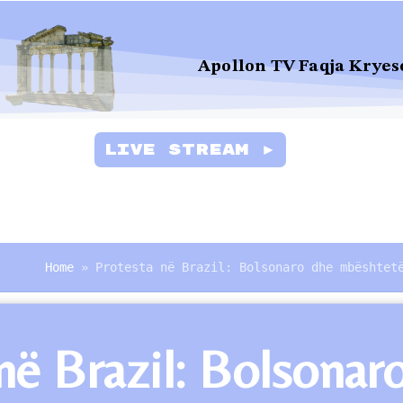
Apollon TV Faqja Kryes
Live Stream ►
Home
»
Protesta në Brazil: Bolsonaro dhe mbështet
në Brazil: Bolsona