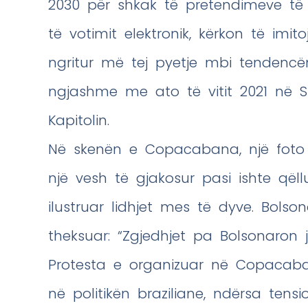
2030 për shkak të pretendimeve të
të votimit elektronik, kërkon të imito
ngritur më tej pyetje mbi tendencën
ngjashme me ato të vitit 2021 në 
Kapitolin.
Në skenën e Copacabana, një foto 
një vesh të gjakosur pasi ishte qël
ilustruar lidhjet mes të dyve. Bolson
theksuar: “Zgjedhjet pa Bolsonaron 
Protesta e organizuar në Copaca
në politikën braziliane, ndërsa ten