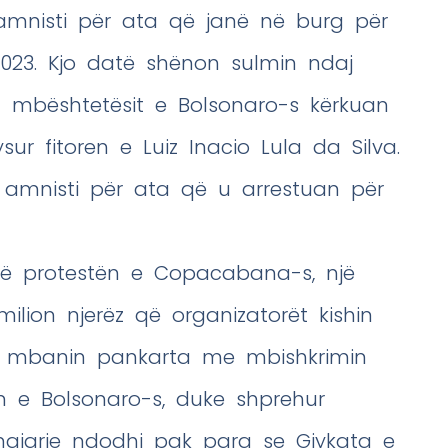
 amnisti për ata që janë në burg për
 2023. Kjo datë shënon sulmin ndaj
ku mbështetësit e Bolsonaro-s kërkuan
ur fitoren e Luiz Inacio Lula da Silva.
 amnisti për ata që u arrestuan për
në protestën e Copacabana-s, një
lion njerëz që organizatorët kishin
sit mbanin pankarta me mbishkrimin
in e Bolsonaro-s, duke shprehur
 ngjarje ndodhi pak para se Gjykata e