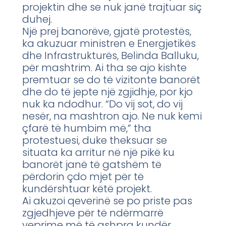
projektin dhe se nuk janë trajtuar siç
duhej.
Një prej banorëve, gjatë protestës,
ka akuzuar ministren e Energjetikës
dhe Infrastrukturës, Belinda Balluku,
për mashtrim. Ai tha se ajo kishte
premtuar se do të vizitonte banorët
dhe do të jepte një zgjidhje, por kjo
nuk ka ndodhur. “Do vij sot, do vij
nesër, na mashtron ajo. Ne nuk kemi
çfarë të humbim më,” tha
protestuesi, duke theksuar se
situata ka arritur në një pikë ku
banorët janë të gatshëm të
përdorin çdo mjet për të
kundërshtuar këtë projekt.
Ai akuzoi qeverinë se po priste pas
zgjedhjeve për të ndërmarrë
veprime më të ashpra kundër