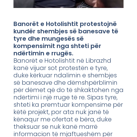
Banorët e Hotolishtit protestojnë
kundër shembjes së banesave të
tyre dhe mungesës së
kompensimit nga shteti për
ndërtimin e rrugës.
Banorët e Hotolishtit në Librazhd
kanë vijuar sot protestën e tyre,
duke kërkuar ndalimin e shembjes
së banesave dhe dëmshpërblimin
për dëmet që do të shkaktohen nga
ndërtimi i një rruge të re. Sipas tyre,
shteti ka premtuar kompensime për
këtë projekt, por ata nuk janë të
kënaqur me ofertat e bëra, duke
theksuar se nuk kanë marrë
informacion të mjaftueshëm për