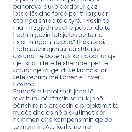
banorëve, duke përdorur gaz
lotsjellës dhe forcë për t’i larguar
ata nga shtëpitë e tyre. “Presin të
marrin zgjedhjet dhe pastaj do të
hedhin gazin lotsjellës që të na
nxjerrin nga shtëpitë,” theksoi ai.
Protestuesi gjithashtu shtoi se
askund në botë nuk ka ndodhur që
një fshat i tërë të shembet për të
kaluar një rrugë, duke krahasuar
këtë veprim me kohën e Enver
Hoxhës.
Banorët e Hotolishtit janë të
revoltuar për faktin se nuk janë
përfshirë në procesin e projektimit të
rrugës dhe as në diskutimet për
ndihmën dhe kompensimin që do
të merrnin. Ata kërkojnë një