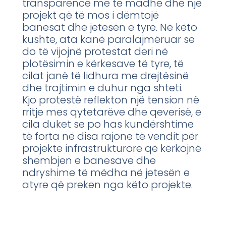
transparencë më të madhe dhe një
projekt që të mos i dëmtojë
banesat dhe jetesën e tyre. Në këto
kushte, ata kanë paralajmëruar se
do të vijojnë protestat deri në
plotësimin e kërkesave të tyre, të
cilat janë të lidhura me drejtësinë
dhe trajtimin e duhur nga shteti.
Kjo protestë reflekton një tension në
rritje mes qytetarëve dhe qeverisë, e
cila duket se po has kundërshtime
të forta në disa rajone të vendit për
projekte infrastrukturore që kërkojnë
shembjen e banesave dhe
ndryshime të mëdha në jetesën e
atyre që preken nga këto projekte.