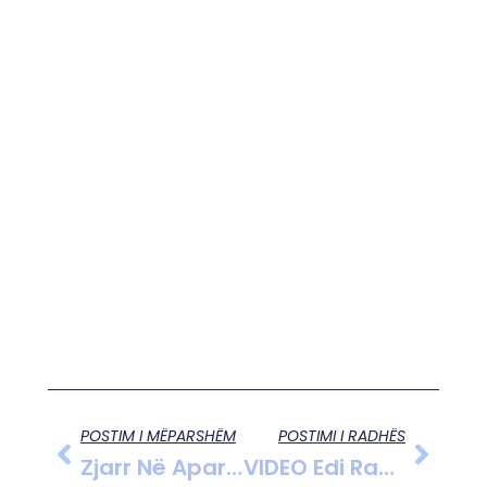
POSTIM I MËPARSHËM
POSTIMI I RADHËS
Zjarr Në Apartamentin E “Komunës Së Parisit”: Shpërthim Nga Bombula E Gazit
VIDEO Edi Rama/ Drejt Finishit Për Shqipërinë 2030 Në Bashkimin Europian