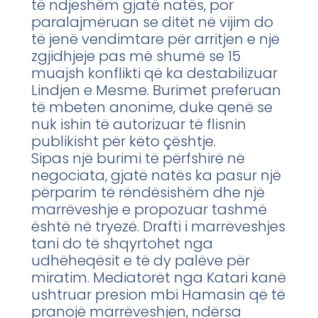
të ndjeshëm gjatë natës, por
paralajmëruan se ditët në vijim do
të jenë vendimtare për arritjen e një
zgjidhjeje pas më shumë se 15
muajsh konflikti që ka destabilizuar
Lindjen e Mesme. Burimet preferuan
të mbeten anonime, duke qenë se
nuk ishin të autorizuar të flisnin
publikisht për këto çështje.
Sipas një burimi të përfshirë në
negociata, gjatë natës ka pasur një
përparim të rëndësishëm dhe një
marrëveshje e propozuar tashmë
është në tryezë. Drafti i marrëveshjes
tani do të shqyrtohet nga
udhëheqësit e të dy palëve për
miratim. Mediatorët nga Katari kanë
ushtruar presion mbi Hamasin që të
pranojë marrëveshjen, ndërsa