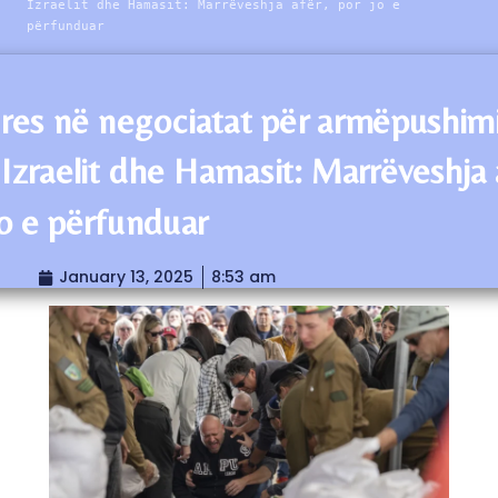
Izraelit dhe Hamasit: Marrëveshja afër, por jo e
përfunduar
res në negociatat për armëpushim
Izraelit dhe Hamasit: Marrëveshja 
jo e përfunduar
January 13, 2025
8:53 am