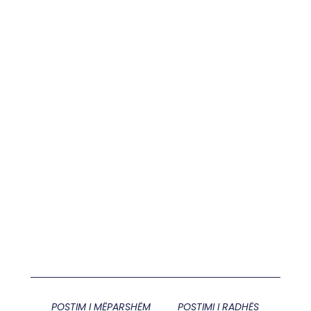
POSTIM I MËPARSHËM
POSTIMI I RADHËS