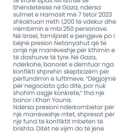
të vrarë sipas Ministrisë së
Shëndetësisë në Gaza, ndërsa
sulmet e Hamasit më 7 tetor 2023
shkaktuan rreth 1,200 të vdekur dhe
rrëmbimin e mbi 250 personave.
Në Izrael, familjarët e pengjeve po i
bëjnë presion Netanyahut që të
arrijë një marrëveshje për kthimin e
të dashurve të tyre. Në Gaza,
ndërkohë, banorët e dëmtuar nga
konflikti shprehin skepticizëm për
përfundimin e luftimeve. “Dëgjojmë
për negociata çdo ditë, por nuk
shohim asgjë konkrete,” tha një
banor i Khan Younis.
Ndërsa presioni ndërkombëtar për
një marrëveshje rritet, shpresat për
një fund të konfliktit mbeten të
brishta. Ditët në vijim do të jenë