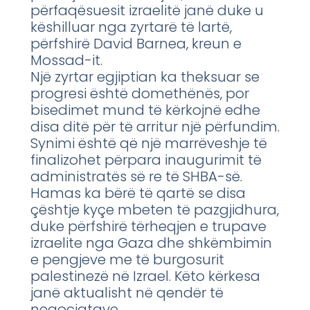
përfaqësuesit izraelitë janë duke u
këshilluar nga zyrtarë të lartë,
përfshirë David Barnea, kreun e
Mossad-it.
Një zyrtar egjiptian ka theksuar se
progresi është domethënës, por
bisedimet mund të kërkojnë edhe
disa ditë për të arritur një përfundim.
Synimi është që një marrëveshje të
finalizohet përpara inaugurimit të
administratës së re të SHBA-së.
Hamas ka bërë të qartë se disa
çështje kyçe mbeten të pazgjidhura,
duke përfshirë tërheqjen e trupave
izraelite nga Gaza dhe shkëmbimin
e pengjeve me të burgosurit
palestinezë në Izrael. Këto kërkesa
janë aktualisht në qendër të
negociatave.