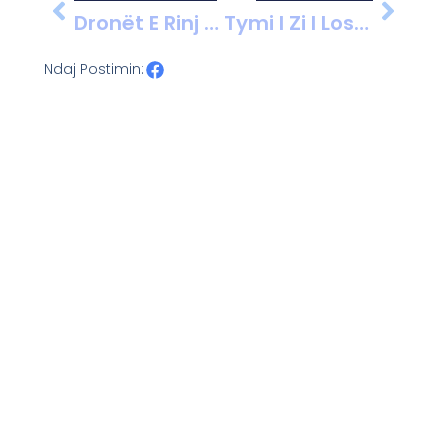
Dronët E Rinj Me Fibra Optike: Armët Që Po Ndryshojnë Balancat Në Ukrainë
Tymi I Zi I Los Angelesit: Zjarret Shkatërrojnë Qytetin, 24 Të Vdekur Dhe Mijëra Të Zhvendosur
Ndaj Postimin: