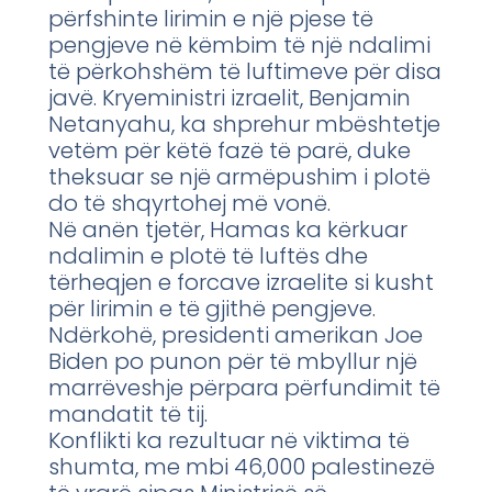
përfshinte lirimin e një pjese të
pengjeve në këmbim të një ndalimi
të përkohshëm të luftimeve për disa
javë. Kryeministri izraelit, Benjamin
Netanyahu, ka shprehur mbështetje
vetëm për këtë fazë të parë, duke
theksuar se një armëpushim i plotë
do të shqyrtohej më vonë.
Në anën tjetër, Hamas ka kërkuar
ndalimin e plotë të luftës dhe
tërheqjen e forcave izraelite si kusht
për lirimin e të gjithë pengjeve.
Ndërkohë, presidenti amerikan Joe
Biden po punon për të mbyllur një
marrëveshje përpara përfundimit të
mandatit të tij.
Konflikti ka rezultuar në viktima të
shumta, me mbi 46,000 palestinezë