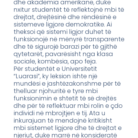
dhe akademia amerikane, duke
nxitur studentët të reflektojnë mbi të
drejtat, drejtësinë dhe rëndësinë e
sistemeve ligjore demokratike. Ai
theksoi që sistemi ligjor duhet të
funksionojë në mënyrë transparente
dhe të sigurojë barazi për të gjithë
qytetarët, pavarësisht nga klasa
sociale, kombësia, apo feja.
Për studentët e Universitetit
“Luarasi”, ky leksion ishte një
mundësi e jashtëzakonshme për të
thelluar njohuritë e tyre mbi
funksionimin e shtetit të së drejtës
dhe për të reflektuar mbi rolin e çdo
individi në mbrojtjen e tij. Ata u
inkurajuan të mendojnë kritikisht
mbi sistemet ligjore dhe të drejtat e
njeriut, duke marrë në konsideratë