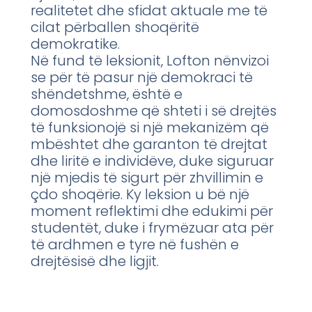
realitetet dhe sfidat aktuale me të
cilat përballen shoqëritë
demokratike.
Në fund të leksionit, Lofton nënvizoi
se për të pasur një demokraci të
shëndetshme, është e
domosdoshme që shteti i së drejtës
të funksionojë si një mekanizëm që
mbështet dhe garanton të drejtat
dhe liritë e individëve, duke siguruar
një mjedis të sigurt për zhvillimin e
çdo shoqërie. Ky leksion u bë një
moment reflektimi dhe edukimi për
studentët, duke i frymëzuar ata për
të ardhmen e tyre në fushën e
drejtësisë dhe ligjit.