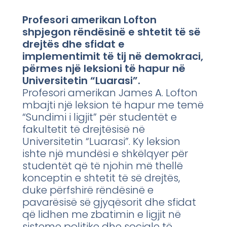
Profesori amerikan Lofton
shpjegon rëndësinë e shtetit të së
drejtës dhe sfidat e
implementimit të tij në demokraci,
përmes një leksioni të hapur në
Universitetin “Luarasi”.
Profesori amerikan James A. Lofton
mbajti një leksion të hapur me temë
“Sundimi i ligjit” për studentët e
fakultetit të drejtësisë në
Universitetin “Luarasi”. Ky leksion
ishte një mundësi e shkëlqyer për
studentët që të njohin më thellë
konceptin e shtetit të së drejtës,
duke përfshirë rëndësinë e
pavarësisë së gjyqësorit dhe sfidat
që lidhen me zbatimin e ligjit në
sisteme politike dhe sociale të