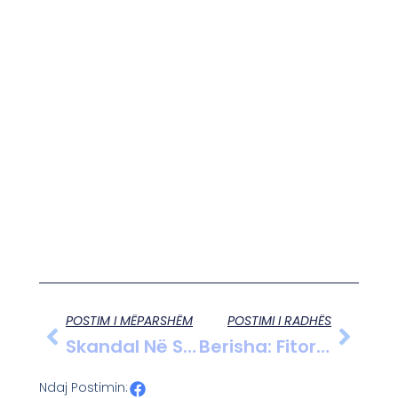
POSTIM I MËPARSHËM
POSTIMI I RADHËS
Skandal Në Spitalin E Korçës: Roja I Dehur Hyn Në Dhomat E Pacientëve Dhe Fyen Të Sëmurët
Berisha: Fitorja E PD Në 11 Maj Do Të Jetë E 75-Ta Për Forcën E Djathtë Në Evropë
Ndaj Postimin: