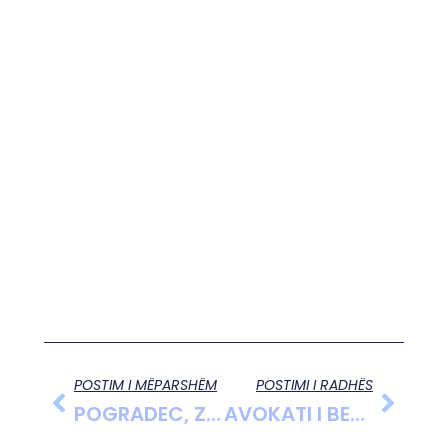
POSTIM I MËPARSHËM
POSTIMI I RADHËS
POGRADEC, ZBULIMET E VENDBANIMEVE TË LASHTA PALAFITE NË LIN
AVOKATI I BERISHËS KËRKESA E GJYQTARES ULLIRI PËR DORËHEQJEN NGA “PARTIZANI” MUHABET KORRIDORËSH