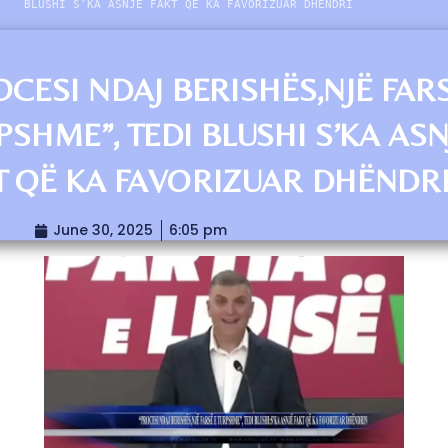
BLUSHI S’KA ASNJË FAKT QË KA FAVORIZUAR DHËNDRI
OCESI NDAJ BERISHËS,NJË FAR
PSHME”, TEDI BLUSHI S’KA ASN
T QË KA FAVORIZUAR DHËNDR
June 30, 2025
6:05 pm