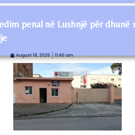
edim penal në Lushnjë për dhunë 
je
August 19, 2025
11:40 am