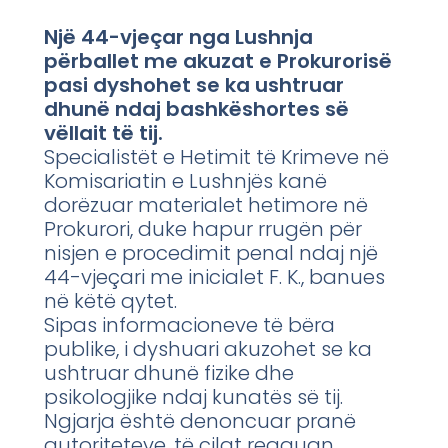
Një 44-vjeçar nga Lushnja
përballet me akuzat e Prokurorisë
pasi dyshohet se ka ushtruar
dhunë ndaj bashkëshortes së
vëllait të tij.
Specialistët e Hetimit të Krimeve në
Komisariatin e Lushnjës kanë
dorëzuar materialet hetimore në
Prokurori, duke hapur rrugën për
nisjen e procedimit penal ndaj një
44-vjeçari me inicialet F. K., banues
në këtë qytet.
Sipas informacioneve të bëra
publike, i dyshuari akuzohet se ka
ushtruar dhunë fizike dhe
psikologjike ndaj kunatës së tij.
Ngjarja është denoncuar pranë
autoriteteve, të cilat reaguan