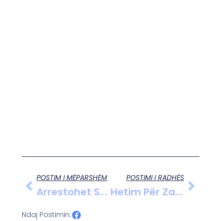
POSTIM I MËPARSHËM
POSTIMI I RADHËS
Arrestohet Shoferi I Dehur Në Berat
Hetim Për Zaptim Toke Në Mallakastër
Ndaj Postimin: