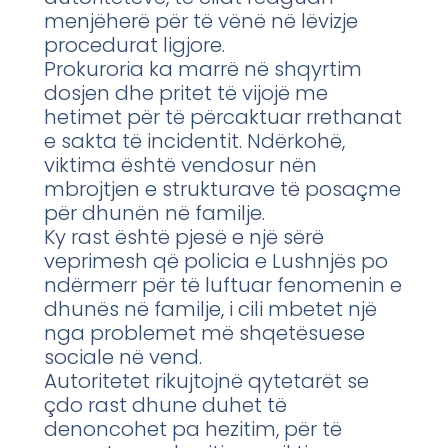
menjëherë për të vënë në lëvizje
procedurat ligjore.
Prokuroria ka marrë në shqyrtim
dosjen dhe pritet të vijojë me
hetimet për të përcaktuar rrethanat
e sakta të incidentit. Ndërkohë,
viktima është vendosur nën
mbrojtjen e strukturave të posaçme
për dhunën në familje.
Ky rast është pjesë e një sërë
veprimesh që policia e Lushnjës po
ndërmerr për të luftuar fenomenin e
dhunës në familje, i cili mbetet një
nga problemet më shqetësuese
sociale në vend.
Autoritetet rikujtojnë qytetarët se
çdo rast dhune duhet të
denoncohet pa hezitim, për të