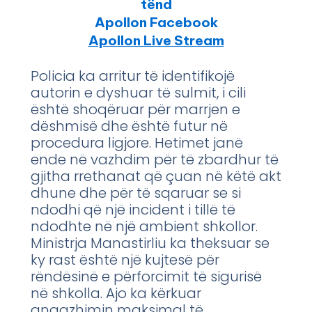
tënd
Apollon Facebook
Apollon Live Stream
Policia ka arritur të identifikojë
autorin e dyshuar të sulmit, i cili
është shoqëruar për marrjen e
dëshmisë dhe është futur në
procedura ligjore. Hetimet janë
ende në vazhdim për të zbardhur të
gjitha rrethanat që çuan në këtë akt
dhune dhe për të sqaruar se si
ndodhi që një incident i tillë të
ndodhte në një ambient shkollor.
Ministrja Manastirliu ka theksuar se
ky rast është një kujtesë për
rëndësinë e përforcimit të sigurisë
në shkolla. Ajo ka kërkuar
angazhimin maksimal të