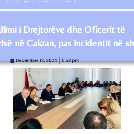
Cakran, pas incidentit në shkollë
llimi i Drejtorëve dhe Oficerit të
risë në Cakran, pas incidentit në sh
December 13, 2024
6:58 pm