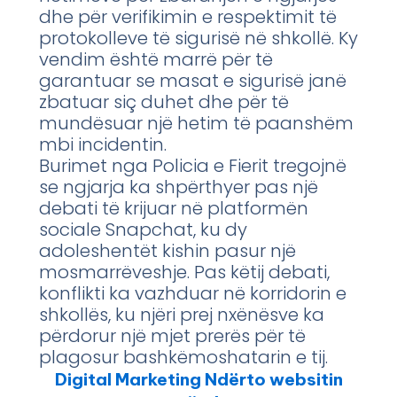
dhe për verifikimin e respektimit të
protokolleve të sigurisë në shkollë. Ky
vendim është marrë për të
garantuar se masat e sigurisë janë
zbatuar siç duhet dhe për të
mundësuar një hetim të paanshëm
mbi incidentin.
Burimet nga Policia e Fierit tregojnë
se ngjarja ka shpërthyer pas një
debati të krijuar në platformën
sociale Snapchat, ku dy
adoleshentët kishin pasur një
mosmarrëveshje. Pas këtij debati,
konflikti ka vazhduar në korridorin e
shkollës, ku njëri prej nxënësve ka
përdorur një mjet prerës për të
plagosur bashkëmoshatarin e tij.
Digital Marketing Ndërto websitin