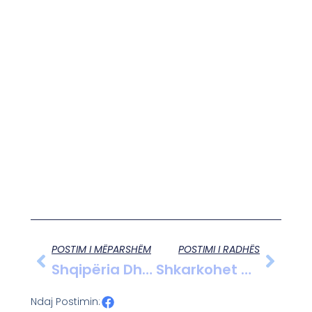
POSTIM I MËPARSHËM
POSTIMI I RADHËS
Shqipëria Dhe Kosova, Kuvendet Bashkë Në Prishtinë Më 20 Dhjetor
Shkarkohet Drejtoresha E Teatrit Të Operas Dhe Baletit, Abigeila Voshtina
Ndaj Postimin: