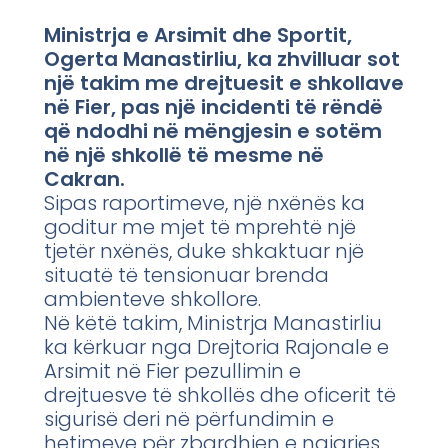
Ministrja e Arsimit dhe Sportit,
Ogerta Manastirliu, ka zhvilluar sot
një takim me drejtuesit e shkollave
në Fier, pas një incidenti të rëndë
që ndodhi në mëngjesin e sotëm
në një shkollë të mesme në
Cakran.
Sipas raportimeve, një nxënës ka
goditur me mjet të mprehtë një
tjetër nxënës, duke shkaktuar një
situatë të tensionuar brenda
ambienteve shkollore.
Në këtë takim, Ministrja Manastirliu
ka kërkuar nga Drejtoria Rajonale e
Arsimit në Fier pezullimin e
drejtuesve të shkollës dhe oficerit të
sigurisë deri në përfundimin e
hetimeve për zbardhjen e ngjarjes