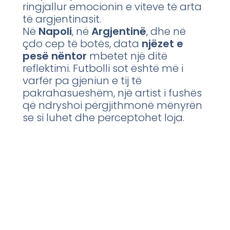
ringjallur emocionin e viteve të arta
të argjentinasit.
Në
Napoli
, në
Argjentinë
, dhe në
çdo cep të botës, data
njëzet e
pesë nëntor
mbetet një ditë
reflektimi. Futbolli sot është më i
varfër pa gjeniun e tij të
pakrahasueshëm, një artist i fushës
që ndryshoi përgjithmonë mënyrën
se si luhet dhe perceptohet loja.