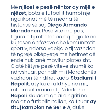
Më
njëzet e pesë nëntor dy mijë e
njëzet
, bota e futbollit humbi një
nga ikonat më të mëdha të
historisë së saj,
Diego Armando
Maradonën
. Pesë vite më pas,
figura e tij mbetet po aq e gjallë në
kujtesën e tifozëve dhe komunitetit
sportiv, ndërsa vdekja e tij vazhdon
të ngrejë pikëpyetje me hetimet që
ende nuk janë mbyllur plotësisht.
Gjatë këtyre pesë viteve shumë ka
ndryshuar, por ndikimi i Maradonës
vazhdon të ndihet kudo.
Stadiumi i
Napolit
, aty ku ai u kthye në mit,
mban sot emrin e tij. Ndërkohë,
Napoli
, skuadra që ai e ngriti në
majat e futbollit italian, ka fituar
dy
tituj kampion në Serie A
, duke