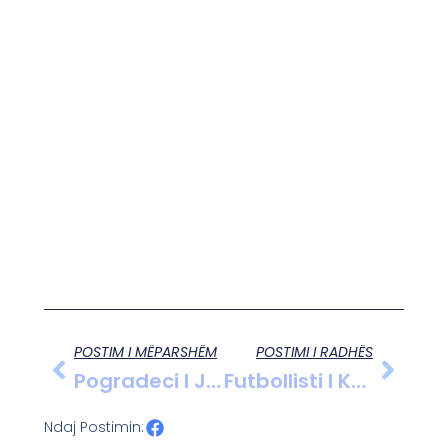
POSTIM I MËPARSHËM
POSTIMI I RADHËS
Pogradeci I Jep Një “shuplakë” Lushnjës Në “Roza Haxhiu”, Verdhejeshilët Në Rënie Të Lirë !
Futbollisti I Kombëtares Naser Aliji Në Gjermani Për Operacion, Mungesë E Rëndësishme Për Dinamon
Ndaj Postimin: