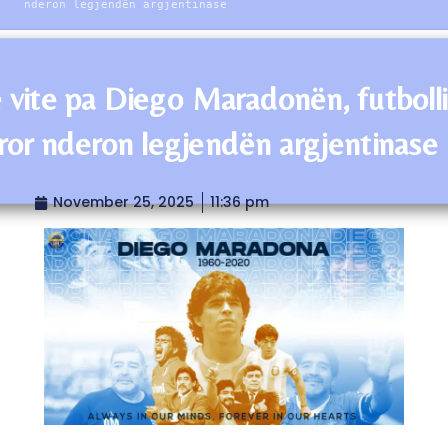
nderon legjendën argjentinase
 vite pa Diego Maradonën, futbolli
ror nderon legjendën argjentinase
November 25, 2025
11:36 pm