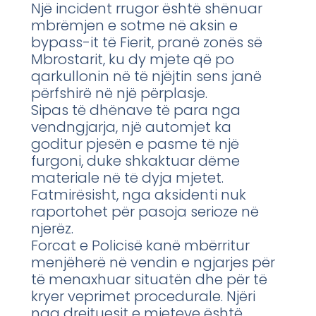
Një incident rrugor është shënuar
mbrëmjen e sotme në aksin e
bypass-it të Fierit, pranë zonës së
Mbrostarit, ku dy mjete që po
qarkullonin në të njëjtin sens janë
përfshirë në një përplasje.
Sipas të dhënave të para nga
vendngjarja, një automjet ka
goditur pjesën e pasme të një
furgoni, duke shkaktuar dëme
materiale në të dyja mjetet.
Fatmirësisht, nga aksidenti nuk
raportohet për pasoja serioze në
njerëz.
Forcat e Policisë kanë mbërritur
menjëherë në vendin e ngjarjes për
të menaxhuar situatën dhe për të
kryer veprimet procedurale. Njëri
nga drejtuesit e mjeteve është