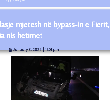
nis hetimet
lasje mjetesh në bypass-in e Fierit,
ia nis hetimet
January 3, 2026
11:01 pm