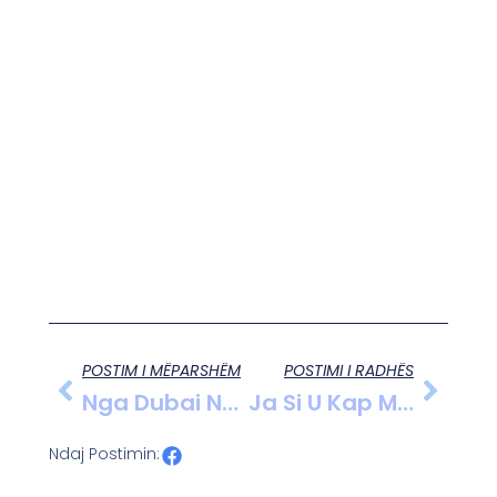
POSTIM I MËPARSHËM
POSTIMI I RADHËS
Nga Dubai Në Rrugët E Romës Dhe Milanos/ Ku ‘shtrihen’ Baronët Shqiptarë Të Drogës
Ja Si U Kap Maduro: Hyrja Me Forcë Në Dhomën E Gjumit, Hapat Drejt Bunkerit, Bashkëshortja E Palëvizur Në Shtrat! Forcave Delta Iu Deshën Vetëm 46 Sekonda
Ndaj Postimin: