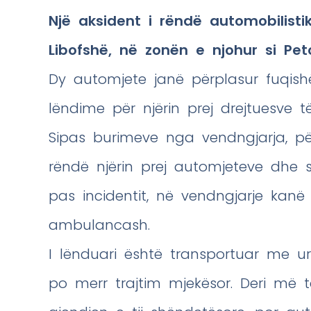
Një aksident i rëndë automobilisti
Libofshë, në zonën e njohur si Peto
Dy automjete janë përplasur fuqish
lëndime për njërin prej drejtuesve t
Sipas burimeve nga vendngjarja, p
rëndë njërin prej automjeteve dhe s
pas incidentit, në vendngjarje kanë 
ambulancash.
I lënduari është transportuar me urgj
po merr trajtim mjekësor. Deri më t