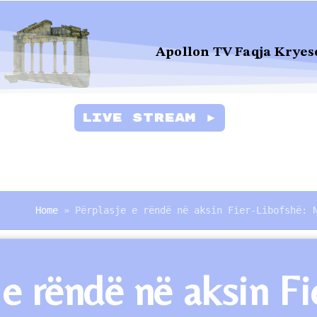
Apollon TV Faqja Kryes
Live Stream ►
Home
»
Përplasje e rëndë në aksin Fier-Libofshë: 
 e rëndë në aksin F