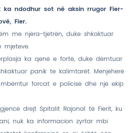
k ka ndodhur sot në aksin rrugor Fier-
vë, Fier.
ëm me njëra-tjetrën, duke shkaktuar
ë mjeteve.
ërplasja ka qenë e fortë, duke dëmtuar
hkaktuar panik te kalimtarët. Menjëherë
mbërritur forcat e policisë dhe një ekip
encë drejt Spitalit Rajonal të Fierit, ku
ani, nuk ka informacion zyrtar mbi