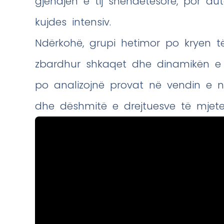
gjendjen e tij shëndetësore, por aut
kujdes intensiv.
Ndërkohë, grupi hetimor po kryen t
zbardhur shkaqet dhe dinamikën e ak
po analizojnë provat në vendin e ng
dhe dëshmitë e drejtuesve të mjetev