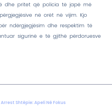
ë dhe pritet që policia të japë më
rgjegjësive në orët në vijim. Kjo
 për ndërgjegjësim dhe respektim të
antuar sigurinë e të gjithë përdoruesve
 Arrest Shtëpie: Apeli Në Fokus