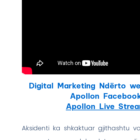
Digital Marketing Ndërto we
Apollon Faceboo
Apollon Live Stre
Aksidenti ka shkaktuar gjithashtu 