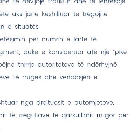
në të devijojë trafikun dhe të lehtësojë
ëtë aks janë këshilluar të tregojnë
n e situatës.
tësimin për numrin e lartë të
ment, duke e konsideruar atë një “pikë
bëjnë thirrje autoriteteve të ndërhyjnë
eve të rrugës dhe vendosjen e
shtuar nga drejtuesit e automjeteve,
t të rregullave të qarkullimit rrugor për
.