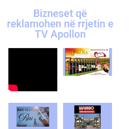
Bizneset që
reklamohen në rrjetin e
TV Apollon