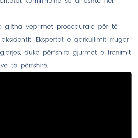
oritetet konfirmojnë se ai është nën
ë gjitha veprimet procedurale për të
sidentit. Ekspertët e qarkullimit rrugor
jarjes, duke përfshirë gjurmët e frenimit
e të përfshirë.