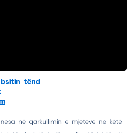
bsitin tënd
k
am
vonesa në qarkullimin e mjeteve në këtë