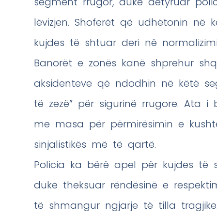
segment rrugor, duke detyruar polici
lëvizjen. Shoferët që udhëtonin në k
kujdes të shtuar deri në normalizimi
Banorët e zonës kanë shprehur shqe
aksidenteve që ndodhin në këtë seg
të zezë” për sigurinë rrugore. Ata i 
me masa për përmirësimin e kusht
sinjalistikës më të qartë.
Policia ka bërë apel për kujdes të 
duke theksuar rëndësinë e respektimi
të shmangur ngjarje të tilla tragjike