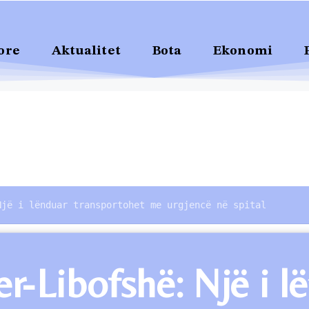
ore
Aktualitet
Bota
Ekonomi
Një i lënduar transportohet me urgjencë në spital
ier-Libofshë: Një i 