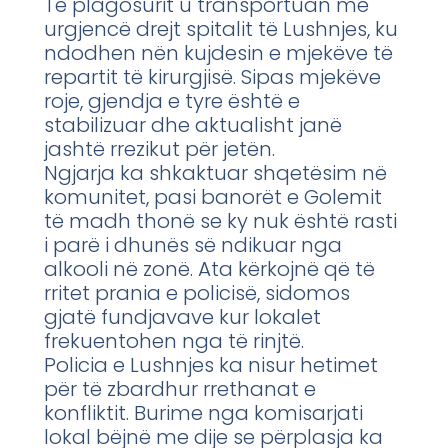
Të plagosurit u transportuan me
urgjencë drejt spitalit të Lushnjes, ku
ndodhen nën kujdesin e mjekëve të
repartit të kirurgjisë. Sipas mjekëve
roje, gjendja e tyre është e
stabilizuar dhe aktualisht janë
jashtë rrezikut për jetën.
Ngjarja ka shkaktuar shqetësim në
komunitet, pasi banorët e Golemit
të madh thonë se ky nuk është rasti
i parë i dhunës së ndikuar nga
alkooli në zonë. Ata kërkojnë që të
rritet prania e policisë, sidomos
gjatë fundjavave kur lokalet
frekuentohen nga të rinjtë.
Policia e Lushnjes ka nisur hetimet
për të zbardhur rrethanat e
konfliktit. Burime nga komisarjati
lokal bëjnë me dije se përplasja ka