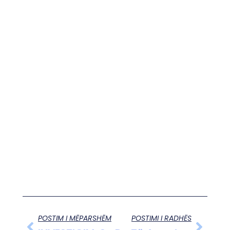
POSTIM I MËPARSHËM
POSTIMI I RADHËS