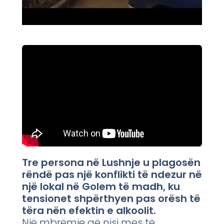
Tre persona në Lushnje u plagosën
rëndë pas një konflikti të ndezur në
një lokal në Golem të madh, ku
tensionet shpërthyen pas orësh të
tëra nën efektin e alkoolit.
Një mbrëmje që nisi mes të