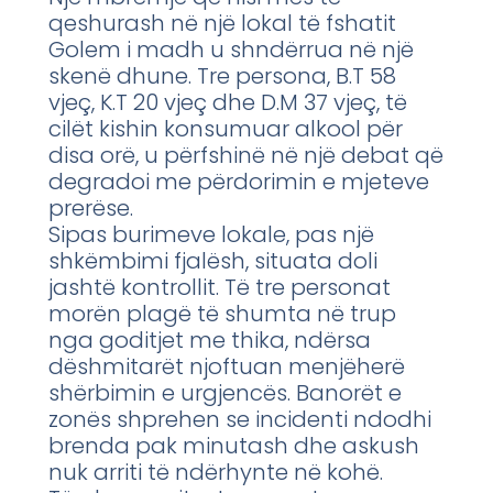
qeshurash në një lokal të fshatit
Golem i madh u shndërrua në një
skenë dhune. Tre persona, B.T 58
vjeç, K.T 20 vjeç dhe D.M 37 vjeç, të
cilët kishin konsumuar alkool për
disa orë, u përfshinë në një debat që
degradoi me përdorimin e mjeteve
prerëse.
Sipas burimeve lokale, pas një
shkëmbimi fjalësh, situata doli
jashtë kontrollit. Të tre personat
morën plagë të shumta në trup
nga goditjet me thika, ndërsa
dëshmitarët njoftuan menjëherë
shërbimin e urgjencës. Banorët e
zonës shprehen se incidenti ndodhi
brenda pak minutash dhe askush
nuk arriti të ndërhynte në kohë.