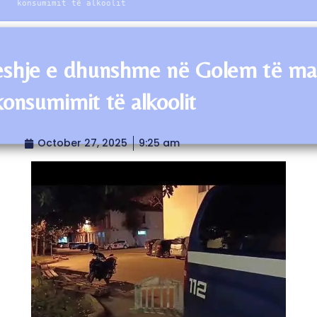
konsumimit të alkoolit
eshje e dhunshme në Golem të m
konsumimit të alkoolit
October 27, 2025
9:25 am