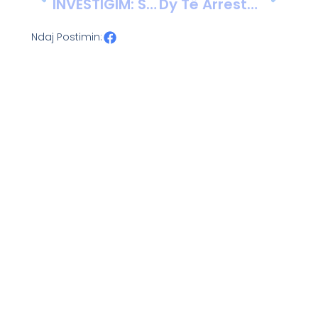
INVESTIGIM: Simptoma Ballkanike Dhe Modeli Global I ‘kaosit Të Organizuar’
Dy Të Arrestuar Për Grabitjen Spektakolare Në Muzeun E Louvre Në Paris
Ndaj Postimin: