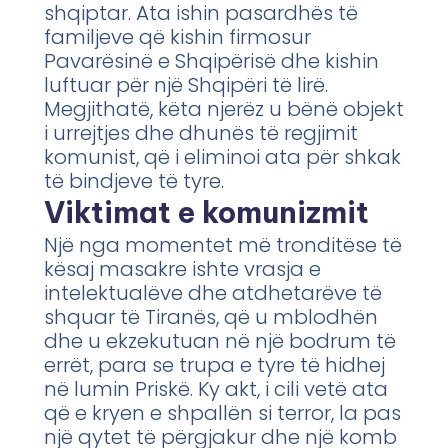
shqiptar. Ata ishin pasardhës të
familjeve që kishin firmosur
Pavarësinë e Shqipërisë dhe kishin
luftuar për një Shqipëri të lirë.
Megjithatë, këta njerëz u bënë objekt
i urrejtjes dhe dhunës të regjimit
komunist, që i eliminoi ata për shkak
të bindjeve të tyre.
Viktimat e komunizmit
Një nga momentet më tronditëse të
kësaj masakre ishte vrasja e
intelektualëve dhe atdhetarëve të
shquar të Tiranës, që u mblodhën
dhe u ekzekutuan në një bodrum të
errët, para se trupa e tyre të hidhej
në lumin Priskë. Ky akt, i cili vetë ata
që e kryen e shpallën si terror, la pas
një qytet të përgjakur dhe një komb