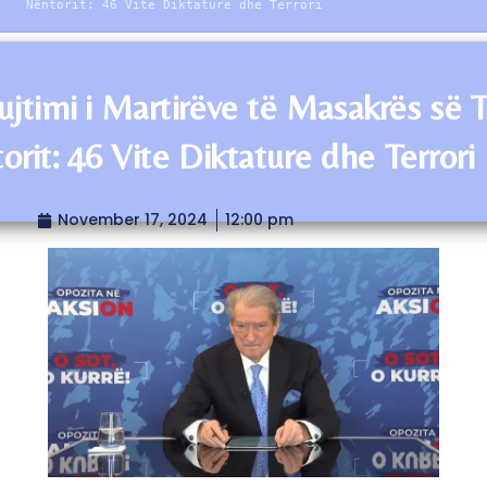
Nëntorit: 46 Vite Diktature dhe Terrori
ujtimi i Martirëve të Masakrës së T
orit: 46 Vite Diktature dhe Terrori
November 17, 2024
12:00 pm