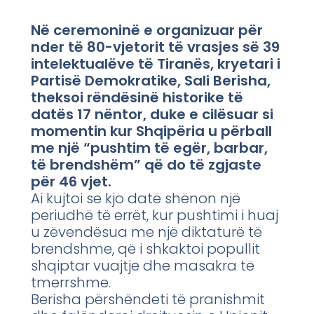
Në ceremoninë e organizuar për
nder të 80-vjetorit të vrasjes së 39
intelektualëve të Tiranës, kryetari i
Partisë Demokratike, Sali Berisha,
theksoi rëndësinë historike të
datës 17 nëntor, duke e cilësuar si
momentin kur Shqipëria u përball
me një “pushtim të egër, barbar,
të brendshëm” që do të zgjaste
për 46 vjet.
Ai kujtoi se kjo datë shënon një
periudhë të errët, kur pushtimi i huaj
u zëvendësua me një diktaturë të
brendshme, që i shkaktoi popullit
shqiptar vuajtje dhe masakra të
tmerrshme.
Berisha përshëndeti të pranishmit