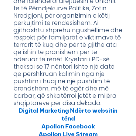
dhe falënderoi drejtuesin e Unionit
të të Përndjekurve Politikë, Zotin
Nredgjoni, për organizimin e këtij
përkujtimi të rëndësishëm. Ai
gjithashtu shprehu ngushëllime dhe
respekt për familjarët e viktimave të
terrorit të kuq dhe për të gjithë ata
që ishin të pranishëm për të
nderuar të rënët. Kryetari i PD-së
theksoi se 17 nëntori ishte një datë
që përshkruan kalimin nga një
pushtim i huaj në një pushtim të
brendshëm, më të egër dhe më
barbar, që shkatërroi jetët e mijëra
shqiptarëve për disa dekada.
Digital Marketing Ndërto websitin
tënd
Apollon Facebook
Apollon Live Stream