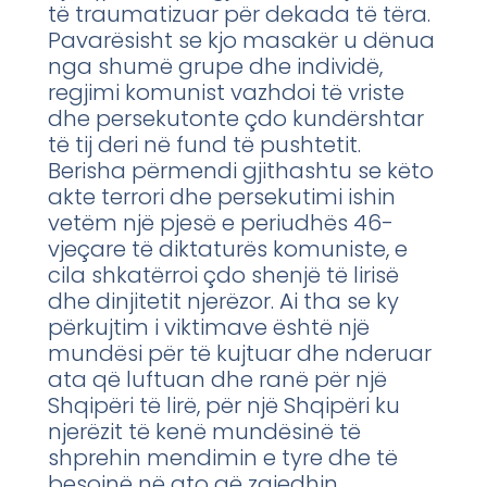
të traumatizuar për dekada të tëra.
Pavarësisht se kjo masakër u dënua
nga shumë grupe dhe individë,
regjimi komunist vazhdoi të vriste
dhe persekutonte çdo kundërshtar
të tij deri në fund të pushtetit.
Berisha përmendi gjithashtu se këto
akte terrori dhe persekutimi ishin
vetëm një pjesë e periudhës 46-
vjeçare të diktaturës komuniste, e
cila shkatërroi çdo shenjë të lirisë
dhe dinjitetit njerëzor. Ai tha se ky
përkujtim i viktimave është një
mundësi për të kujtuar dhe nderuar
ata që luftuan dhe ranë për një
Shqipëri të lirë, për një Shqipëri ku
njerëzit të kenë mundësinë të
shprehin mendimin e tyre dhe të
besojnë në ato që zgjedhin.