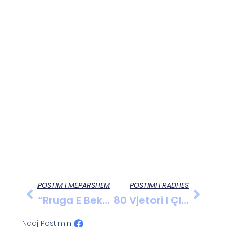
POSTIM I MËPARSHËM
POSTIMI I RADHËS
“Rruga E Bektashizmit: Një Shtet I Ri Dhe Pjesëmarrja E Kryeministrit Rama”
80 Vjetori I Çlirimit Të Tiranës: Homazhe Dhe Reflektim Për Lirinë
Ndaj Postimin: