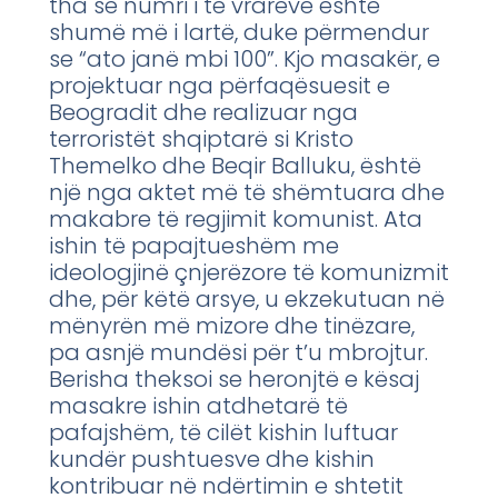
tha se numri i të vrarëve është
shumë më i lartë, duke përmendur
se “ato janë mbi 100”. Kjo masakër, e
projektuar nga përfaqësuesit e
Beogradit dhe realizuar nga
terroristët shqiptarë si Kristo
Themelko dhe Beqir Balluku, është
një nga aktet më të shëmtuara dhe
makabre të regjimit komunist. Ata
ishin të papajtueshëm me
ideologjinë çnjerëzore të komunizmit
dhe, për këtë arsye, u ekzekutuan në
mënyrën më mizore dhe tinëzare,
pa asnjë mundësi për t’u mbrojtur.
Berisha theksoi se heronjtë e kësaj
masakre ishin atdhetarë të
pafajshëm, të cilët kishin luftuar
kundër pushtuesve dhe kishin
kontribuar në ndërtimin e shtetit