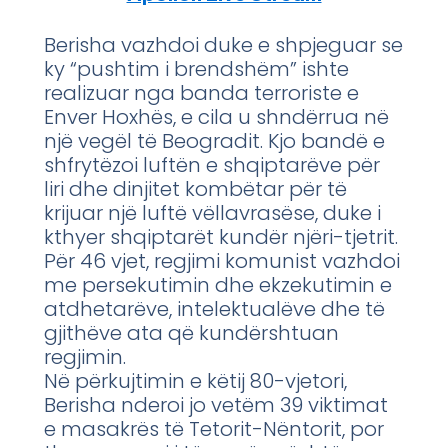
Berisha vazhdoi duke e shpjeguar se
ky “pushtim i brendshëm” ishte
realizuar nga banda terroriste e
Enver Hoxhës, e cila u shndërrua në
një vegël të Beogradit. Kjo bandë e
shfrytëzoi luftën e shqiptarëve për
liri dhe dinjitet kombëtar për të
krijuar një luftë vëllavrasëse, duke i
kthyer shqiptarët kundër njëri-tjetrit.
Për 46 vjet, regjimi komunist vazhdoi
me persekutimin dhe ekzekutimin e
atdhetarëve, intelektualëve dhe të
gjithëve ata që kundërshtuan
regjimin.
Në përkujtimin e këtij 80-vjetori,
Berisha nderoi jo vetëm 39 viktimat
e masakrës të Tetorit-Nëntorit, por