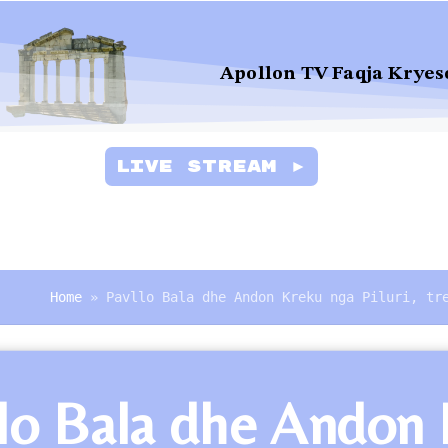
Apollon TV Faqja Kryes
Live Stream ►
Home
»
Pavllo Bala dhe Andon Kreku nga Piluri, tr
lo Bala dhe Andon K