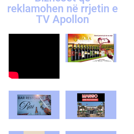
reklamohen në rrjetin e
TV Apollon