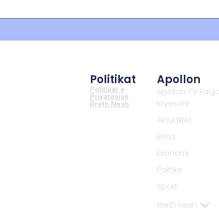
Politikat
Apollon
Politikat e
Apollon TV Faqj
Privatësisë
Kryesore
Rreth Nesh
Aktualitet
Bota
Ekonomi
Politike
Sport
Rreth Nesh