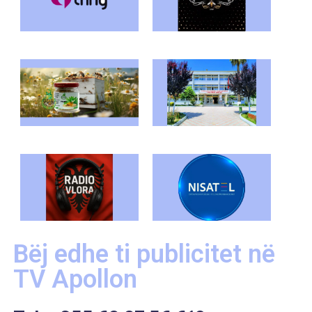
Bëj edhe ti publicitet në
TV Apollon