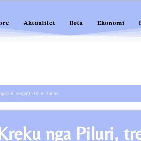
ore
Aktualitet
Bota
Ekonomi
egojnë veçantitë e zonës
reku nga Piluri, tr