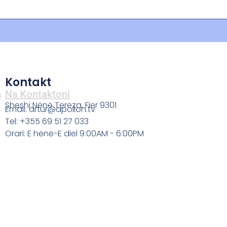
Kontakt
Na Kontaktoni
a
Sheshi Nënë Tereza, Fier 9301
Email: artur@apollon.tv
Tel: +355 69 51 27 033
Orari: E hënë-E diel 9:00AM - 6:00PM