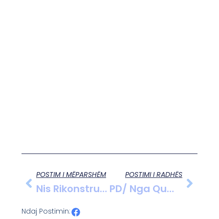
POSTIM I MËPARSHËM
POSTIMI I RADHËS
Nis Rikonstruksioni I Teatrit Migjeni E Kinema Republika
PD/ Nga Qumështi Te Peshku, Goditje Finale Prodhimit Vendas,në Vend Të Ndihmës Iu Vendoset Sekuestro
Ndaj Postimin: