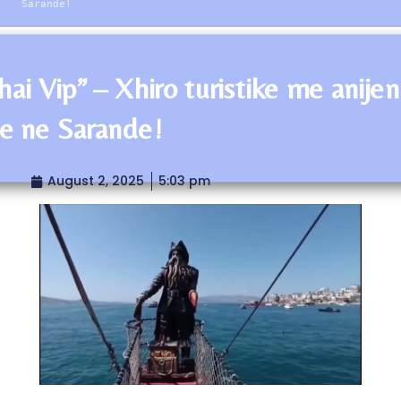
Sarande!
hai Vip” – Xhiro turistike me anijen
te ne Sarande!
August 2, 2025
5:03 pm