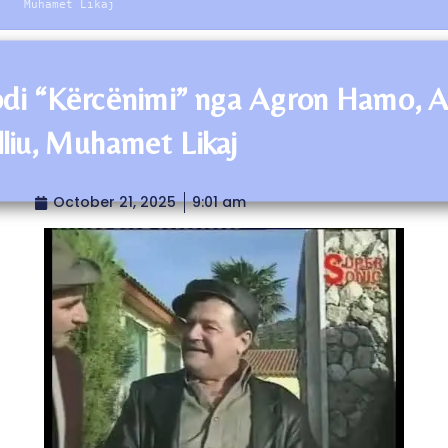
Muhamet Likaj
di “Kërcënimi” nga Agron Hamo, A
liu, Muhamet Likaj
October 21, 2025
9:01 am