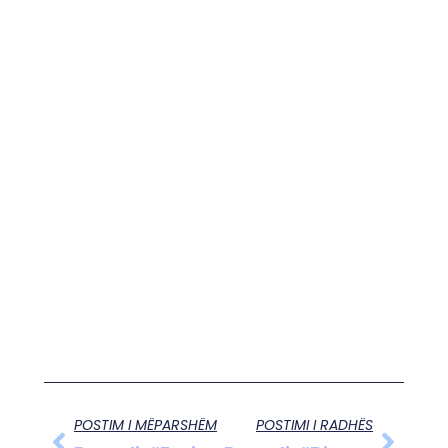
POSTIM I MËPARSHËM
POSTIMI I RADHËS