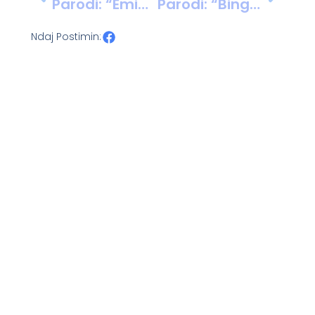
Parodi: “Emigranti” Nga Afrim Agalliu Dhe Muhamet Likaj
Parodi: “Bingo” Nga Agron Hamo, Afrim Agalliu, Muhamet Likaj, Eli Veizi
Ndaj Postimin: