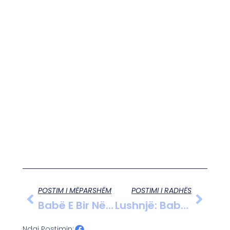
POSTIM I MËPARSHËM
POSTIMI I RADHËS
Babë E Bir Në Hetim Për Dhunë Ndaj Një 60-Vjeçari Në Patos
Lushnjë: Babai Nën Hetim Për Dhunë Psikologjike Ndaj Të Birit 17-Vjeçar
Ndaj Postimin: