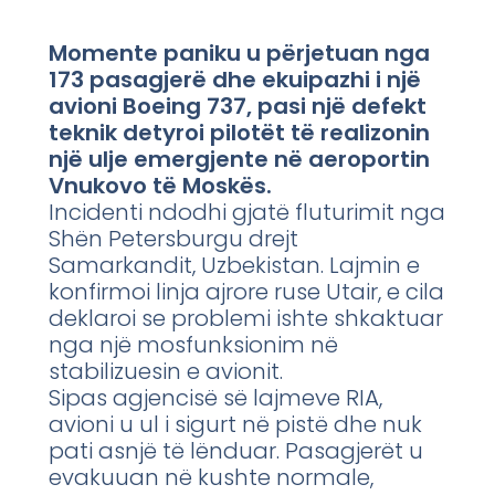
Momente paniku u përjetuan nga
173 pasagjerë dhe ekuipazhi i një
avioni Boeing 737, pasi një defekt
teknik detyroi pilotët të realizonin
një ulje emergjente në aeroportin
Vnukovo të Moskës.
Incidenti ndodhi gjatë fluturimit nga
Shën Petersburgu drejt
Samarkandit, Uzbekistan. Lajmin e
konfirmoi linja ajrore ruse Utair, e cila
deklaroi se problemi ishte shkaktuar
nga një mosfunksionim në
stabilizuesin e avionit.
Sipas agjencisë së lajmeve RIA,
avioni u ul i sigurt në pistë dhe nuk
pati asnjë të lënduar. Pasagjerët u
evakuuan në kushte normale,