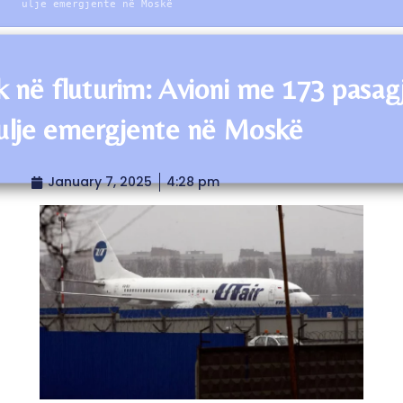
ulje emergjente në Moskë
k në fluturim: Avioni me 173 pasag
ulje emergjente në Moskë
January 7, 2025
4:28 pm