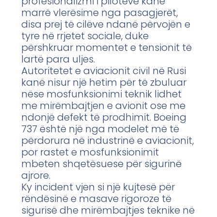
profesionalizmi i pilotëve kanë
marrë vlerësime nga pasagjerët,
disa prej të cilëve ndanë përvojën e
tyre në rrjetet sociale, duke
përshkruar momentet e tensionit të
lartë para uljes.
Autoritetet e aviacionit civil në Rusi
kanë nisur një hetim për të zbuluar
nëse mosfunksionimi teknik lidhet
me mirëmbajtjen e avionit ose me
ndonjë defekt të prodhimit. Boeing
737 është një nga modelet më të
përdorura në industrinë e aviacionit,
por rastet e mosfunksionimit
mbeten shqetësuese për sigurinë
ajrore.
Ky incident vjen si një kujtesë për
rëndësinë e masave rigoroze të
sigurisë dhe mirëmbajtjes teknike në