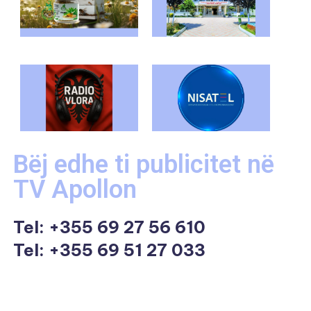
Bëj edhe ti publicitet në
TV Apollon
Tel:
+355 69 27 56 610
Tel: +355 69 51 27 033