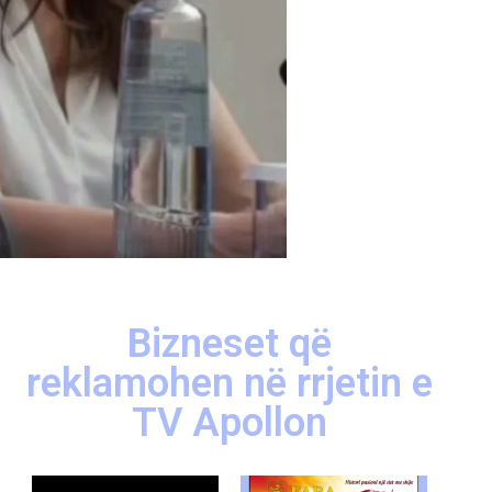
Bizneset që
reklamohen në rrjetin e
TV Apollon