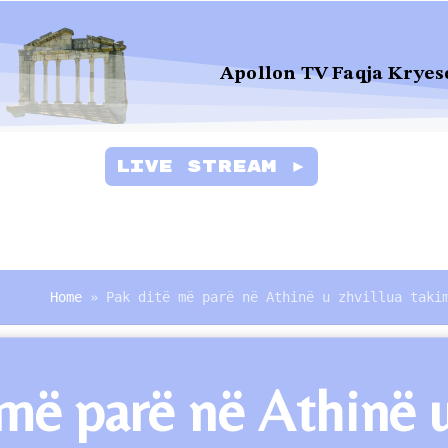
Apollon TV Faqja Kryes
Live Stream ►
Home
»
Pak ditë më parë në Athinë u zhvillua taki
më parë në Athinë u 