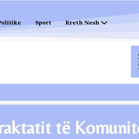
Politike
Sport
Rreth Nesh
raktatit të Komunite