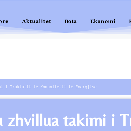
ore
Aktualitet
Bota
Ekonomi
mi i Traktatit të Komunitetit të Energjisë
zhvillua takimi i T