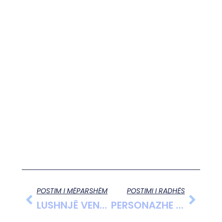
POSTIM I MËPARSHËM
POSTIMI I RADHËS
LUSHNJË VENDOSET GURI I PARË I NDERTIMIT TE KISHËS SË GOLEMIT
PERSONAZHE NË FOKUS NGA GAZETARI NDRIÇIM GJOSHI, KRISTAQ MËHILLI MËSUES NGA FSHATI KRUTJE