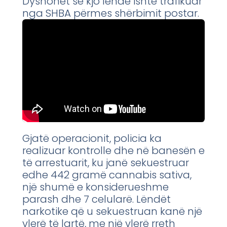
Dyshohet se kjo lëndë ishte trafikuar
nga SHBA përmes shërbimit postar.
Gjatë operacionit, policia ka
realizuar kontrolle dhe në banesën e
të arrestuarit, ku janë sekuestruar
edhe 442 gramë cannabis sativa,
një shumë e konsiderueshme
parash dhe 7 celularë. Lëndët
narkotike që u sekuestruan kanë një
vlerë të lartë, me një vlerë rreth