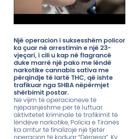
Një operacion i suksesshëm policor
ka çuar në arrestimin e një 23-
vjeçari, i cili u kap në flagrancë
duke marrë një pako me lëndë
narkotike cannabis sativa me
përqindje të lartë THC, që ishte
trafikuar nga SHBA nëpërmjet
shërbimit postar.
Në vijim të operacioneve të
njëpasnjëshme për të luftuar
aktivitetet kriminale të trafikimit të
lëndëve narkotike, Policia e Tiranës
ka arritur të finalizojë një tjetër
operacion të koduar “Dërgesa”. Ky