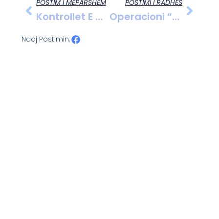
POSTIM I MËPARSHËM
POSTIMI I RADHËS
Kontrollet E Vazhdueshme Të Policisë Në Krujë Për Luftimin E Armëmbajtjes Pa Leje, Çojnë Në Arrestimin E Një Shtetasi Dhe Sekuestrimin E Armëve
Operacioni “Catch” Vazhdon: Policia Kap 3 Shtetas Në Kërkim Për Vepra Të Ndryshme Penale
Ndaj Postimin: