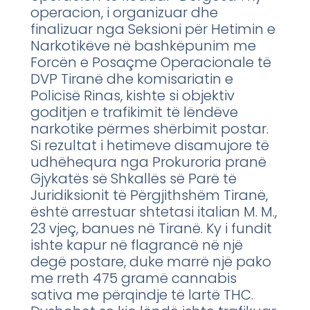
operacion, i organizuar dhe
finalizuar nga Seksioni për Hetimin e
Narkotikëve në bashkëpunim me
Forcën e Posaçme Operacionale të
DVP Tiranë dhe komisariatin e
Policisë Rinas, kishte si objektiv
goditjen e trafikimit të lëndëve
narkotike përmes shërbimit postar.
Si rezultat i hetimeve disamujore të
udhëhequra nga Prokuroria pranë
Gjykatës së Shkallës së Parë të
Juridiksionit të Përgjithshëm Tiranë,
është arrestuar shtetasi italian M. M.,
23 vjeç, banues në Tiranë. Ky i fundit
ishte kapur në flagrancë në një
degë postare, duke marrë një pako
me rreth 475 gramë cannabis
sativa me përqindje të lartë THC.