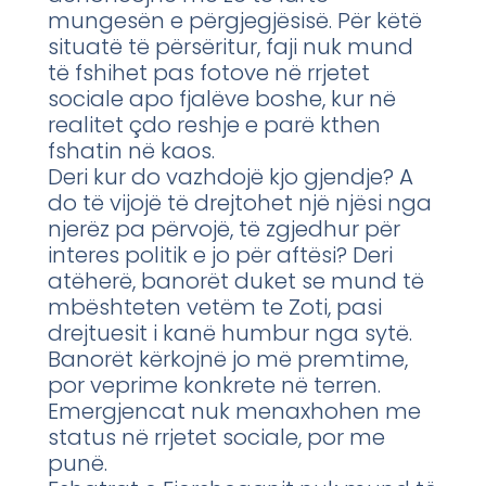
mungesën e përgjegjësisë. Për këtë
situatë të përsëritur, faji nuk mund
të fshihet pas fotove në rrjetet
sociale apo fjalëve boshe, kur në
realitet çdo reshje e parë kthen
fshatin në kaos.
Deri kur do vazhdojë kjo gjendje? A
do të vijojë të drejtohet një njësi nga
njerëz pa përvojë, të zgjedhur për
interes politik e jo për aftësi? Deri
atëherë, banorët duket se mund të
mbështeten vetëm te Zoti, pasi
drejtuesit i kanë humbur nga sytë.
Banorët kërkojnë jo më premtime,
por veprime konkrete në terren.
Emergjencat nuk menaxhohen me
status në rrjetet sociale, por me
punë.