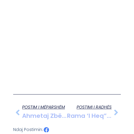
POSTIM I MËPARSHËM
POSTIMI I RADHËS
Ahmetaj Zbërthen “bërthamën E Korrupsionit”: 14 Miliardë Euro Të Zhdukura Dhe Dosje Që Rrezikojnë Sigurinë Kombëtare
Rama ‘i Heq” Prape Veshin Fevzos.
Ndaj Postimin: