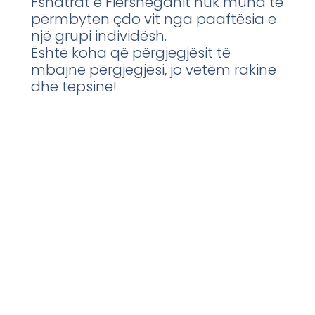
Fshatrat e Fiersheganit nuk mund të
përmbyten çdo vit nga paaftësia e
një grupi individësh.
Është koha që përgjegjësit të
mbajnë përgjegjësi, jo vetëm rakinë
dhe tepsinë!