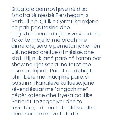
Situata e përmbytjeve në disa
fshatra të njësisë Fiershegan, si
Barbullinjë, Çiflik e Qerret, ka nxjerrë
në pah paaftësinë dhe
neglizhencën e drejtuesve vendorë.
Toka të mbjella me prodhime
dimërore, sera e pemëtari janë nën
ujë, ndërsa drejtuesi i njësisë, dhe
stafi i tij, nuk janë parë në terren per
show ne rrjet social ne fotot me
cisma e lopat . Punët që duhej të
ishin bërë me muaj më parë, si
pastrimi i kanaleve kulluese, janë
zëvendësuar me “angazhime”
nëpër kafene dhe tryeza politike.
Banorët, të zhgënjyer dhe të
revoltuar, ndihen të braktisur dhe
denoncojnë me zë të lartë