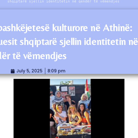
shqiptarë sjellin identitetin në qendër të vëmendjes
bashkëjetesë kulturore në Athinë:
esit shqiptarë sjellin identitetin n
ër të vëmendjes
July 5, 2025
8:09 pm