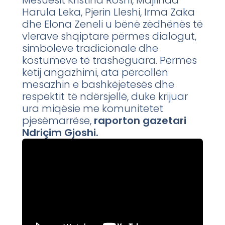
Harula Leka, Pjerin Lleshi, Irma Zaka
dhe Elona Zeneli u bënë zëdhënës të
vlerave shqiptare përmes dialogut,
simboleve tradicionale dhe
kostumeve të trashëguara. Përmes
këtij angazhimi, ata përcollën
mesazhin e bashkëjetesës dhe
respektit të ndërsjellë, duke krijuar
ura miqësie me komunitetet
pjesëmarrëse,
raporton gazetari
Ndriçim Gjoshi.