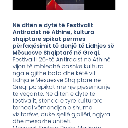
Në ditën e dytë të Festivalit
Antiracist në Athinë, kultura
shqiptare spikat përmes
përfaqësimit të denjë të Lidhjes së
Mësuesve Shqiptarë në Greqi.
Festivali i 26-të Antiracist në Athinë
vijon të mbledhë bashkë kultura
nga e gjithë bota dhe këtë vit.
Lidhja e Mësuesve Shqiptarë në
Greqi po spikat me një pjesëmarrje
të veçantë. Në ditën e dytë të
festivalit, stenda e tyre kulturore
tërhoqi vëmendjen e shumë
vizitorëve, duke sjellë gjallëri, ngjyra
dhe mesazhe uniteti.
Mësuesit Kristina Roshi, Majlinda