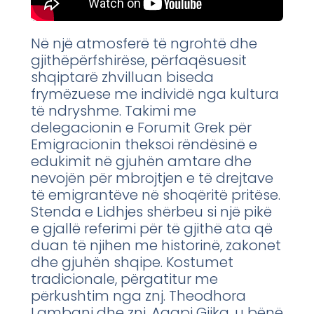
Në një atmosferë të ngrohtë dhe
gjithëpërfshirëse, përfaqësuesit
shqiptarë zhvilluan biseda
frymëzuese me individë nga kultura
të ndryshme. Takimi me
delegacionin e Forumit Grek për
Emigracionin theksoi rëndësinë e
edukimit në gjuhën amtare dhe
nevojën për mbrojtjen e të drejtave
të emigrantëve në shoqëritë pritëse.
Stenda e Lidhjes shërbeu si një pikë
e gjallë referimi për të gjithë ata që
duan të njihen me historinë, zakonet
dhe gjuhën shqipe. Kostumet
tradicionale, përgatitur me
përkushtim nga znj. Theodhora
Lambani dhe znj. Agapi Gjika, u bënë