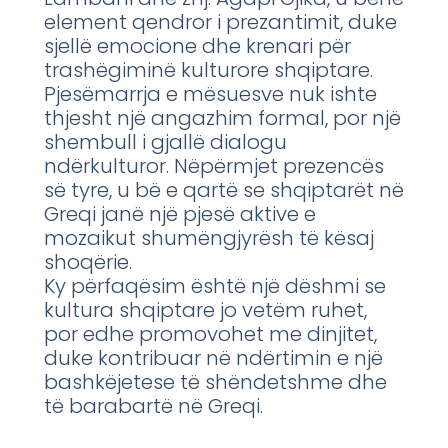
element qendror i prezantimit, duke
sjellë emocione dhe krenari për
trashëgiminë kulturore shqiptare.
Pjesëmarrja e mësuesve nuk ishte
thjesht një angazhim formal, por një
shembull i gjallë dialogu
ndërkulturor. Nëpërmjet prezencës
së tyre, u bë e qartë se shqiptarët në
Greqi janë një pjesë aktive e
mozaikut shumëngjyrësh të kësaj
shoqërie.
Ky përfaqësim është një dëshmi se
kultura shqiptare jo vetëm ruhet,
por edhe promovohet me dinjitet,
duke kontribuar në ndërtimin e një
bashkëjetese të shëndetshme dhe
të barabartë në Greqi.