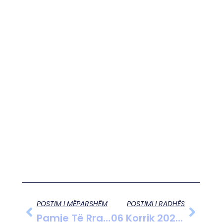
POSTIM I MËPARSHËM
POSTIMI I RADHËS
Pamje Të Rralla Nga Zvina, Fshati I Qetësisë Dhe Shijes Në Zemër Të Pukës
06 Korrik 2025 – Horoskopi Ditor