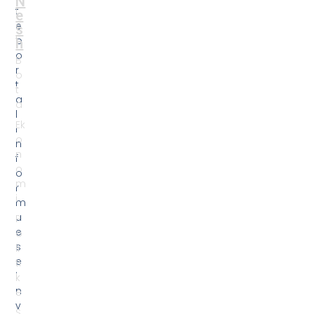
N
t
t
e
e
e
s
t
p
h
o
B
r
o
t
t
a
a
l
Ek
i
o
n
n
f
o
o
m
r
i
m
u
P
e
o
s
li
e
ti
i
k
n
e
v
S