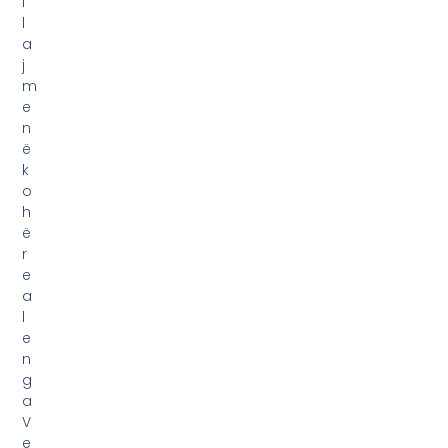
i
l
a
j
m
e
n
ë
k
o
h
ë
r
e
a
l
e
n
g
a
V
e