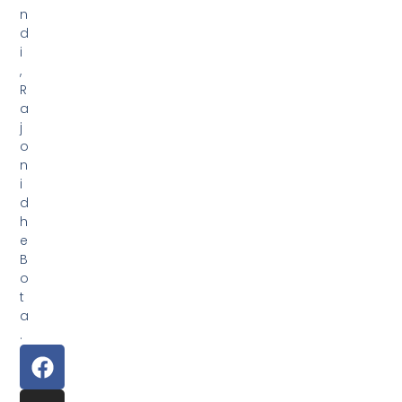
n
d
i
,
R
a
j
o
n
i
d
h
e
B
o
t
a
.