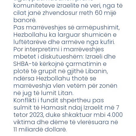
komuniteteve izraelite në veri, nga të
cilat janë zhvendosur rreth 60 mijë
banorë.
Pas marrëveshjes së armëpushimit,
Hezbollahu ka larguar shumicën e
luftëtarëve dhe armëve nga kufiri.
Por interpretimi i marrëveshjes
mbetet i diskutueshëm: Izraeli dhe
SHBA-të kërkojnë çarmatimin e
plotë të grupit në gjithë Libanin,
ndërsa Hezbollahu thotë se
marrëveshja vlen vetëm për zonën
në jug të lumit Litan.
Konflikti i fundit shpërtheu pas
sulmit të Hamasit ndaj Izraelit më 7
tetor 2023, duke shkaktuar mbi 4.000
viktima dhe dëme të vlerësuara në
11 miliardë dollarë.