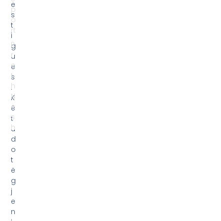
e
p
s
o
t
rt
i
R
g
r
u
e
e
t
s
h
.
N
K
e
ë
s
t
h
u
d
o
t
ë
g
j
e
n