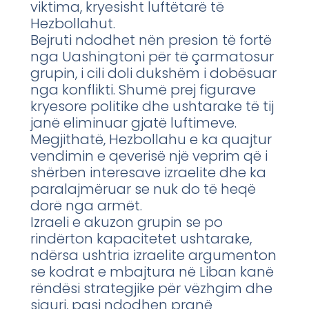
viktima, kryesisht luftëtarë të
Hezbollahut.
Bejruti ndodhet nën presion të fortë
nga Uashingtoni për të çarmatosur
grupin, i cili doli dukshëm i dobësuar
nga konflikti. Shumë prej figurave
kryesore politike dhe ushtarake të tij
janë eliminuar gjatë luftimeve.
Megjithatë, Hezbollahu e ka quajtur
vendimin e qeverisë një veprim që i
shërben interesave izraelite dhe ka
paralajmëruar se nuk do të heqë
dorë nga armët.
Izraeli e akuzon grupin se po
rindërton kapacitetet ushtarake,
ndërsa ushtria izraelite argumenton
se kodrat e mbajtura në Liban kanë
rëndësi strategjike për vëzhgim dhe
siguri, pasi ndodhen pranë